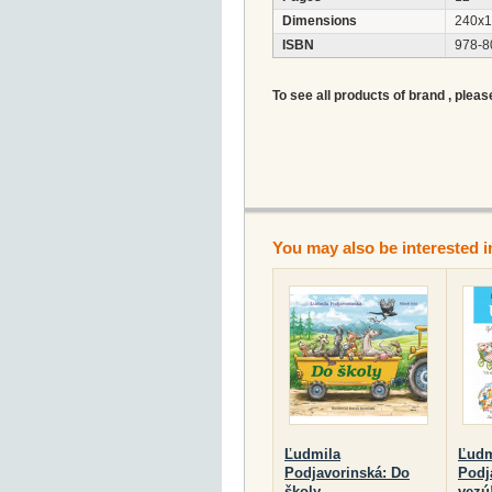
Dimensions
240x
ISBN
978-8
To see all products of brand , pleas
You may also be interested i
Ľudmila
Ľudm
Podjavorinská: Do
Podj
školy
vezú