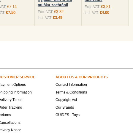
mušku zachránil
€7.14
€3.81
 VAT:
Excl. VAT:
€3.32
Excl. VAT:
€7.50
€4.00
VAT:
Incl. VAT:
€3.49
Incl. VAT:
CUSTOMER SERVICE
ABOUT US & OUR PRODUCTS
Payment Options
Contact Information
hipping Information
Terms & Conditions
elivery Times
Copyright Act
rder Tracking
Our Brands
Returns
GUIDES - Toys
ancellations
rivacy Notice