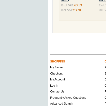
€3.33
Excl. VAT:
Excl.
€3.50
Incl. VAT:
Incl. 
SHOPPING
My Basket
Checkout
S
My Account
D
Log In
O
Contact Us
Frequently Asked Questions
C
Advanced Search
P