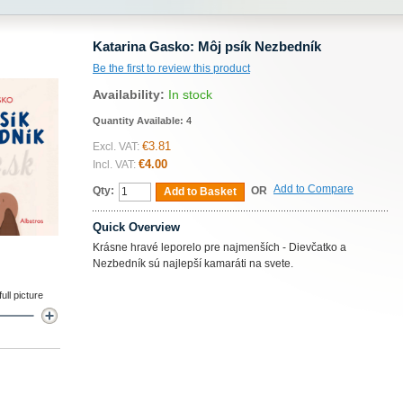
Katarina Gasko: Môj psík Nezbedník
Be the first to review this product
Availability:
In stock
Quantity Available:
4
€3.81
Excl. VAT:
€4.00
Incl. VAT:
Add to Compare
Qty:
OR
Add to Basket
Quick Overview
Krásne hravé leporelo pre najmenších - Dievčatko a
Nezbedník sú najlepší kamaráti na svete.
ll picture