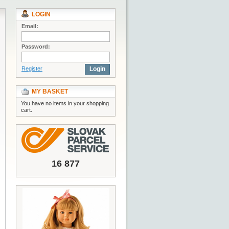
LOGIN
Email:
Password:
Register
Login
MY BASKET
You have no items in your shopping
cart.
16 877