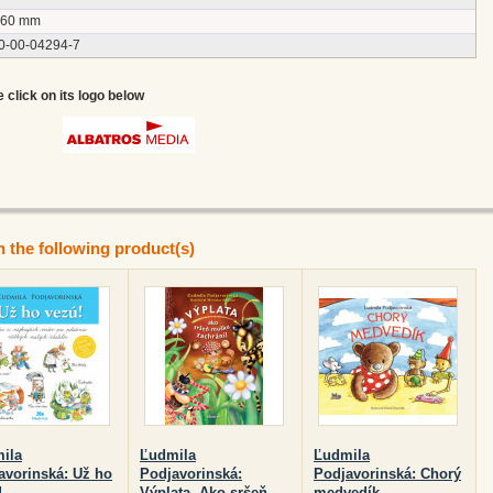
160 mm
0-00-04294-7
e click on its logo below
n the following product(s)
ila
Ľudmila
Ľudmila
avorinská: Už ho
Podjavorinská:
Podjavorinská: Chorý
!
Výplata. Ako sršeň
medvedík