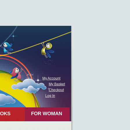
My Account
My Basket
Checkout
Log In
OKS
FOR WOMAN