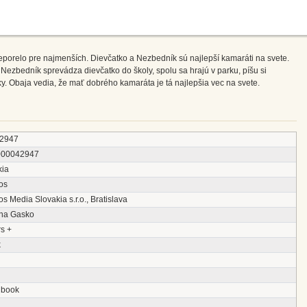
eporelo pre najmenších. Dievčatko a Nezbedník sú najlepší kamaráti na svete.
 Nezbedník sprevádza dievčatko do školy, spolu sa hrajú v parku, píšu si
y. Obaja vedia, že mať dobrého kamaráta je tá najlepšia vec na svete.
2947
000042947
kia
os
os Media Slovakia s.r.o., Bratislava
ina Gasko
s +
k
 book