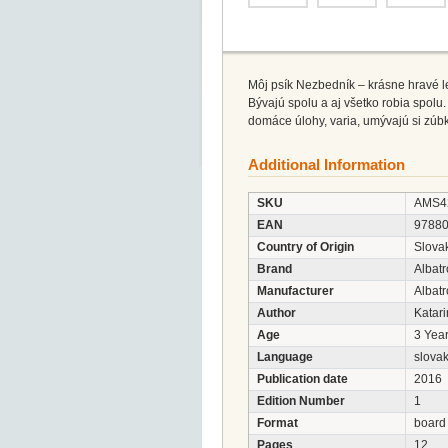
Môj psík Nezbedník – krásne hravé l
Bývajú spolu a aj všetko robia spolu.
domáce úlohy, varia, umývajú si zúbk
Additional Information
SKU
AMS4
EAN
9788
Country of Origin
Slova
Brand
Albatr
Manufacturer
Albatr
Author
Katar
Age
3 Year
Language
slova
Publication date
2016
Edition Number
1
Format
board
Pages
12