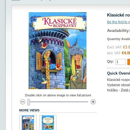
Klasické r
Be the first to
Availability
Quantity Avail
€3.
Excl. VAT:
€4.0
Incl. VAT:
Qty:
Quick Overv
Klasické rozp
Vydanie obsahu
hrášku - Zlatá
Double click on above image to view full picture
MORE VIEWS