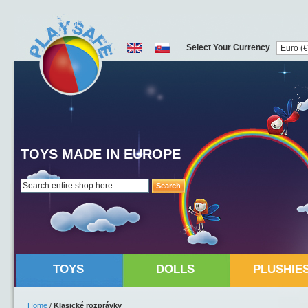
Select Your Currency
TOYS MADE IN EUROPE
Search
TOYS
DOLLS
PLUSHIE
Home
/
Klasické rozprávky