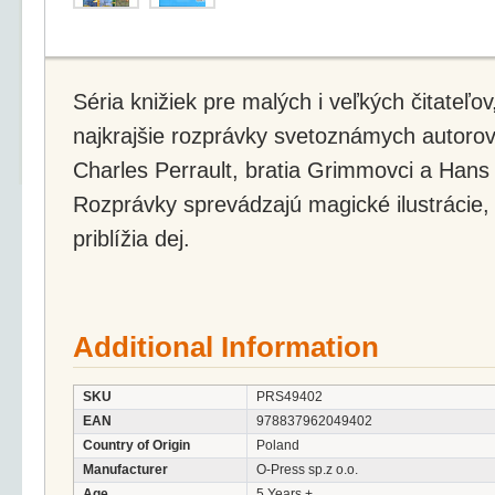
Séria knižiek pre malých i veľkých čitateľov, 
najkrajšie rozprávky svetoznámych autorov,
Charles Perrault, bratia Grimmovci a Hans
Rozprávky sprevádzajú magické ilustrácie, 
priblížia dej.
Additional Information
SKU
PRS49402
EAN
978837962049402
Country of Origin
Poland
Manufacturer
O-Press sp.z o.o.
Age
5 Years +