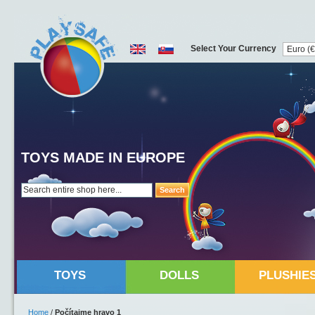
Select Your Currency
TOYS MADE IN EUROPE
Search
TOYS
DOLLS
PLUSHIE
Home
/
Počítajme hravo 1