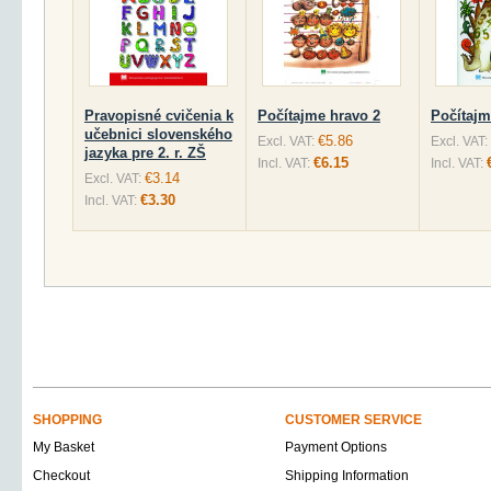
Pravopisné cvičenia k
Počítajme hravo 2
Počítajm
učebnici slovenského
€5.86
Excl. VAT:
Excl. VAT:
jazyka pre 2. r. ZŠ
€6.15
Incl. VAT:
Incl. VAT:
€3.14
Excl. VAT:
€3.30
Incl. VAT:
SHOPPING
CUSTOMER SERVICE
My Basket
Payment Options
Checkout
Shipping Information