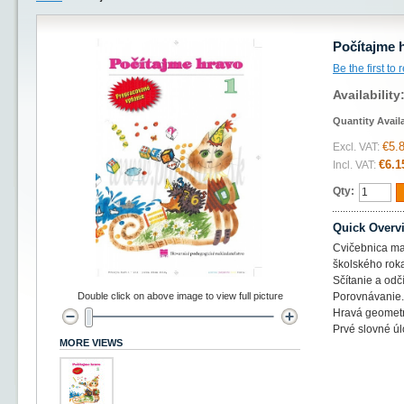
Počítajme 
Be the first to
Availability
Quantity Avail
€5.
Excl. VAT:
€6.1
Incl. VAT:
Qty:
Quick Overv
Cvičebnica ma
školského rok
Sčítanie a odč
Double click on above image to view full picture
Porovnávanie.
Hravá geometr
Prvé slovné úl
MORE VIEWS