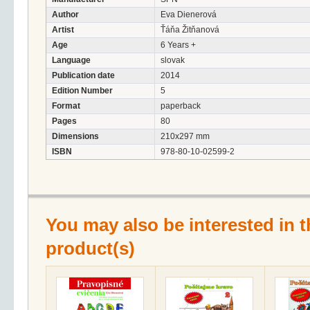
Author
Eva Dienerová
Artist
Ťáňa Žitňanová
Age
6 Years +
Language
slovak
Publication date
2014
Edition Number
5
Format
paperback
Pages
80
Dimensions
210x297 mm
ISBN
978-80-10-02599-2
You may also be interested in t
product(s)