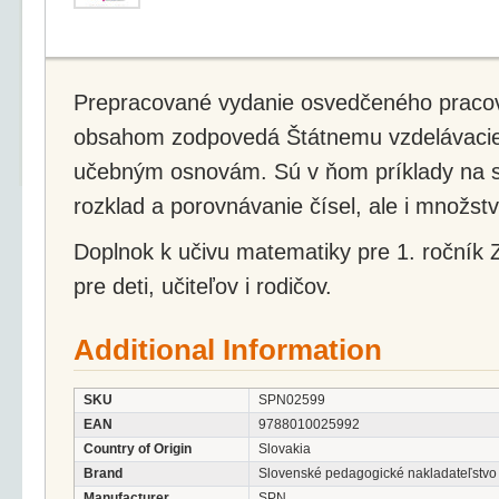
Prepracované vydanie osvedčeného pracov
obsahom zodpovedá Štátnemu vzdelávaci
učebným osnovám. Sú v ňom príklady na sč
rozklad a porovnávanie čísel, ale i množst
Doplnok k učivu matematiky pre 1. roční
pre deti, učiteľov i rodičov.
Additional Information
SKU
SPN02599
EAN
9788010025992
Country of Origin
Slovakia
Brand
Slovenské pedagogické nakladateľstvo
Manufacturer
SPN