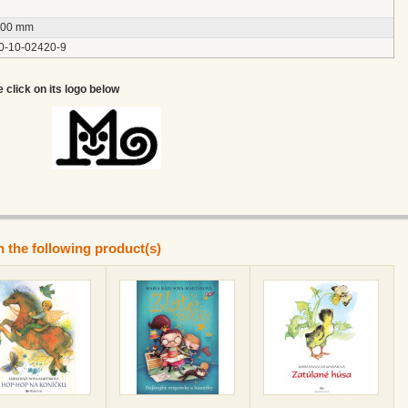
200 mm
0-10-02420-9
e click on its logo below
n the following product(s)