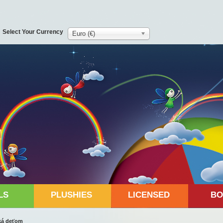
Select Your Currency
Euro (€)
LS
PLUSHIES
LICENSED
BO
tká deťom