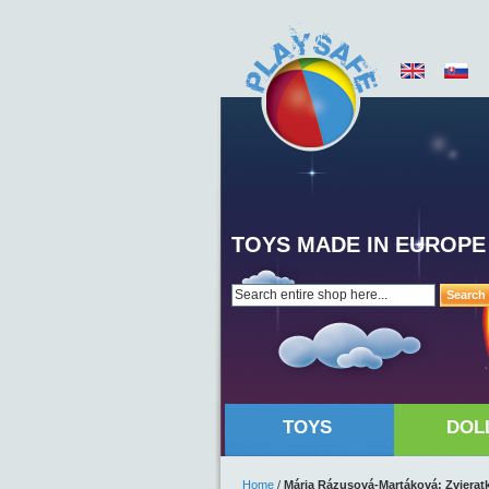
TOYS MADE IN EUROPE
Search
TOYS
DOL
Home
/
Mária Rázusová-Martáková: Zviera