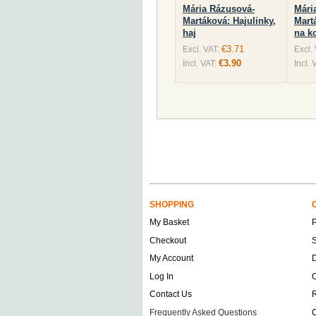
Mária Rázusová-
Mári
Martáková: Hajulinky,
Mart
haj
na k
€3.71
Excl. VAT:
Excl.
€3.90
Incl. VAT:
Incl. 
SHOPPING
My Basket
Checkout
S
My Account
D
Log In
O
Contact Us
Frequently Asked Questions
C