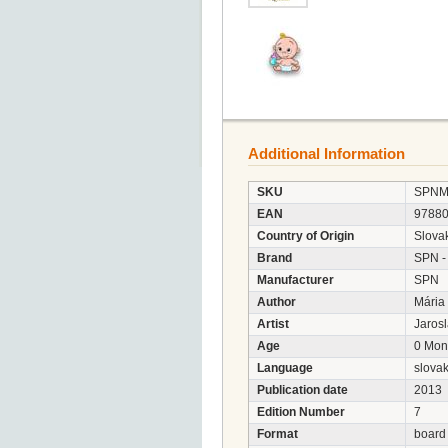
Additional Information
SKU
SPNM
EAN
9788
Country of Origin
Slova
Brand
SPN -
Manufacturer
SPN
Author
Mária
Artist
Jaros
Age
0 Mon
Language
slova
Publication date
2013
Edition Number
7
Format
board