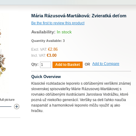
Mária Rázusová-Martáková: Zvieratká deťom
Be the first to review this product
Availability:
In stock
Quantity Available:
3
€2.86
Excl. VAT:
€3.00
Incl. VAT:
Add to Compare
Qty:
OR
Add to Basket
Quick Overview
Klasické rozkladacie leporelo s obľúbenými veršíkmi známej
slovenskej spisovateľky Márie Rázusovej-Martákovej s
rovnako obľúbenými ilustráciami Jaroslava Vodrážku, ktoré
ll picture
pozná už niekoľko generácií. Veršíky sa deti ľahko naučia
naspamäť a harmonikové leporelo môžu využiť aj ako
hračku.