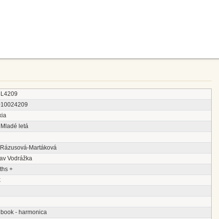
L4209
010024209
kia
 Mladé letá
 Rázusová-Martáková
lav Vodrážka
ths +
k
 book - harmonica