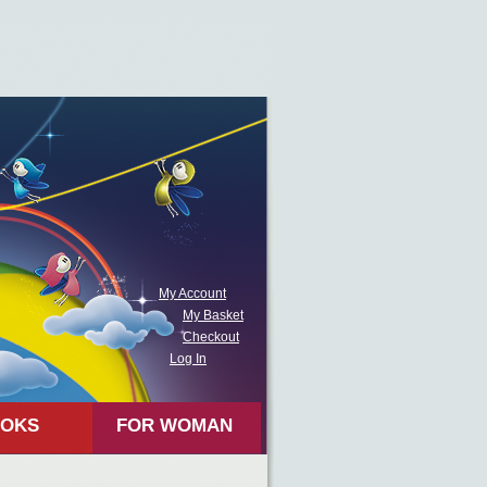
My Account
My Basket
Checkout
Log In
OKS
FOR WOMAN