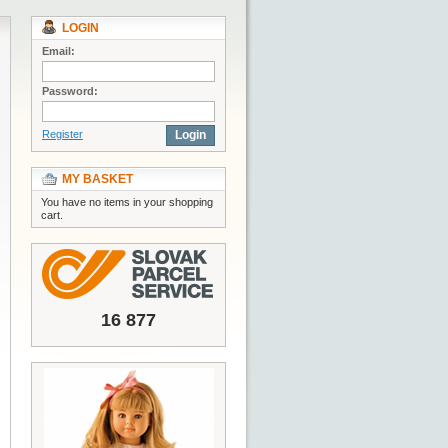
LOGIN
Email:
Password:
Register
Login
MY BASKET
You have no items in your shopping
cart.
16 877