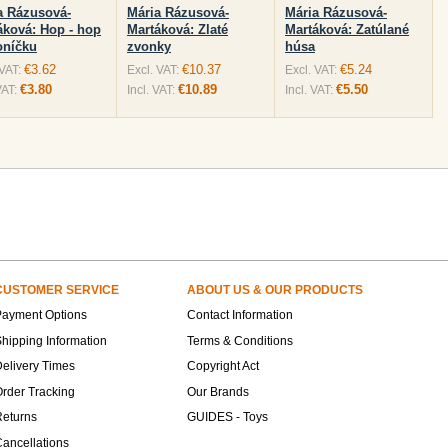
a Rázusová-
Mária Rázusová-
Mária Rázusová-
áková: Hop - hop
Martáková: Zlaté
Martáková: Zatúlané
oníčku
zvonky
húsa
€3.62
€10.37
€5.24
 VAT:
Excl. VAT:
Excl. VAT:
€3.80
€10.89
€5.50
VAT:
Incl. VAT:
Incl. VAT:
CUSTOMER SERVICE
ABOUT US & OUR PRODUCTS
Payment Options
Contact Information
hipping Information
Terms & Conditions
elivery Times
Copyright Act
rder Tracking
Our Brands
Returns
GUIDES - Toys
ancellations