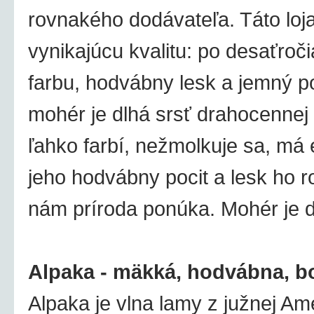
rovnakého dodávateľa. Táto loja
vynikajúcu kvalitu: po desaťroč
farbu, hodvábny lesk a jemný p
mohér je dlhá srsť drahocennej
ľahko farbí, nežmolkuje sa, má
jeho hodvábny pocit a lesk ho r
nám príroda ponúka. Mohér je d
Alpaka - mäkká, hodvábna, b
Alpaka je vlna lamy z južnej Am