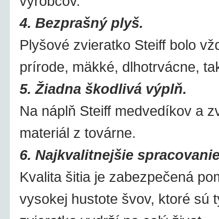
výrobcov.
4. Bezprašný plyš.
Plyšové zvieratko Steiff bolo v
prírode, mäkké, dlhotrvácne, ta
5. Žiadna škodlivá výplň.
Na náplň Steiff medvedíkov a z
materiál z továrne.
6. Najkvalitnejšie spracovani
Kvalita šitia je zabezpečená p
vysokej hustote švov, ktoré sú ty