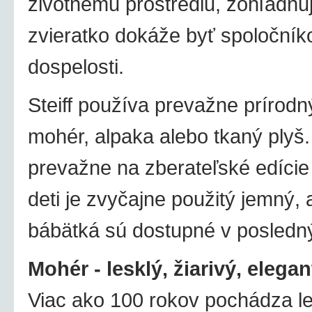
životnému prostrediu, zohľadňujú
zvieratko dokáže byť spoločník
dospelosti.
Steiff používa prevažne prírodn
mohér, alpaka alebo tkaný plyš
prevažne na zberateľské edície 
deti je zvyčajne použitý jemný, 
bábätká sú dostupné v posledný
Mohér - lesklý, žiarivý, elega
Viac ako 100 rokov pochádza lesk