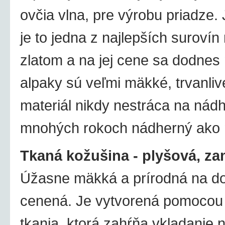
ovčia vlna, pre výrobu priadze
je to jedna z najlepších surovín 
zlatom a na jej cene sa dodnes n
alpaky sú veľmi mäkké, trvanliv
materiál nikdy nestráca na nádhe
mnohých rokoch nádherný ako n
Tkaná kožušina - plyšová, za
Úžasne mäkká a prírodná na dot
cenená. Je vytvorená pomocou j
tkania, ktorá zahŕňa vkladanie 