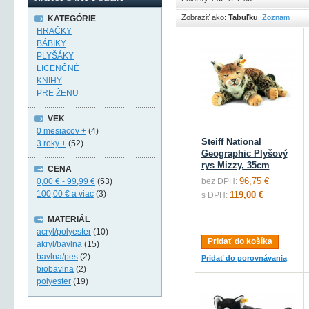
Zobraziť ako:
Tabuľku
Zoznam
KATEGÓRIE
HRAČKY
BÁBIKY
PLYŠÁKY
LICENČNÉ
KNIHY
PRE ŽENU
VEK
0 mesiacov +
(4)
Steiff National
3 roky +
(52)
Geographic Plyšový
rys Mizzy, 35cm
CENA
96,75 €
0,00 €
-
99,99 €
(53)
bez DPH:
100,00 €
a viac
(3)
119,00 €
s DPH:
MATERIÁL
acryl/polyester
(10)
Pridať do košíka
akryl/bavlna
(15)
bavlna/pes
(2)
Pridať do porovnávania
biobavlna
(2)
polyester
(19)