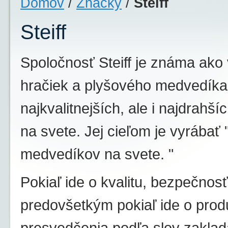
Domov
/
Značky
/
Steiff
Steiff
Spoločnosť Steiff je známa ako
hračiek a plyšového medvedíka
najkvalitnejších, ale i najdrahš
na svete. Jej cieľom je vyrábať 
medvedíkov na svete. "
Pokiaľ ide o kvalitu, bezpečnosť
predovšetkým pokiaľ ide o produk
presvedčenia podľa slov zaklada