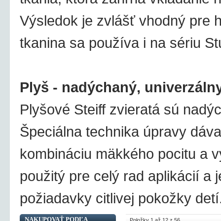
Výsledok je zvlášť vhodný pre h
tkanina sa používa i na sériu Stu
Plyš - nadýchaný, univerzáln
Plyšové Steiff zvieratá sú nad
Špeciálna technika úpravy dáva 
kombináciu mäkkého pocitu a vy
použitý pre celý rad aplikácií a
požiadavky citlivej pokožky detí
NAKUPOVAŤ PODĽA
Položky 1 až 12 z 56