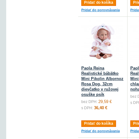
Pridať do košíka
Pri
Pridať do porovnávania
Prid
Paola Reina
Paol
Realistické bábätko
Real
Mini Pikolin Albornoz
Mini
Rosa Dog, 32cm
chla
dievčatko v ružovej
noh
osuške psík
bez 
29,59 €
bez DPH:
s DP
36,40 €
s DPH:
Pridať do košíka
Pri
Pridať do porovnávania
Prid