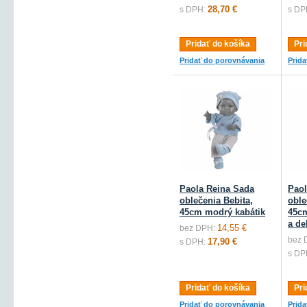
28,70 €
s DPH:
s DP
Pridať do košíka
Pri
Pridať do porovnávania
Prid
Paola Reina Sada
Paol
oblečenia Bebita,
oble
45cm modrý kabátik
45cm
a de
14,55 €
bez DPH:
bez 
17,90 €
s DPH:
s DP
Pridať do košíka
Pri
Pridať do porovnávania
Prid