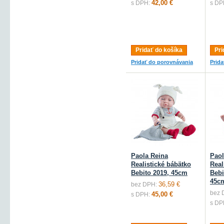
42,00 €
s DPH:
s DP
Pridať do košíka
Pri
Pridať do porovnávania
Prid
Paola Reina
Paol
Realistické bábätko
Real
Bebito 2019, 45cm
Bebi
45c
36,59 €
bez DPH:
bez 
45,00 €
s DPH:
s DP