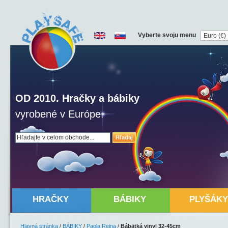
Vyberte svoju menu
OD 2010. Hračky a bábiky
vyrobené v Európe.
Hľadaj
HRAČKY
BÁBIKY
PLYŠÁKY
Hlavná stránka
/
BÁBIKY
/
Paola Reina
/
Bábätká vinyl 32-45cm