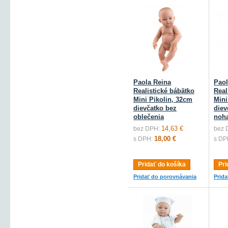
Paola Reina
Paol
Realistické bábätko
Real
Mini Pikolin, 32cm
Mini
dievčatko bez
diev
oblečenia
noh
14,63 €
bez DPH:
bez 
18,00 €
s DPH:
s DP
Pridať do košíka
Pri
Pridať do porovnávania
Prid