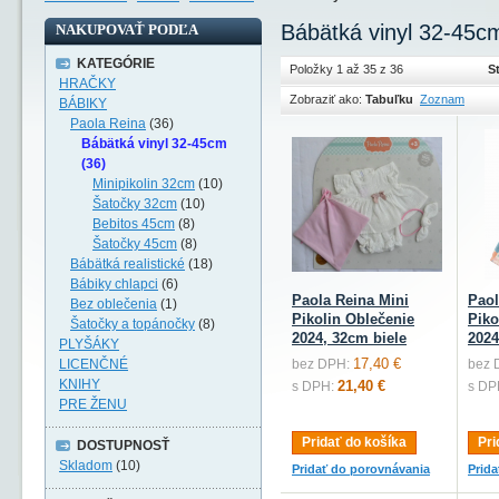
Bábätká vinyl 32-45c
NAKUPOVAŤ PODĽA
KATEGÓRIE
Položky 1 až 35 z 36
S
HRAČKY
Zobraziť ako:
Tabuľku
Zoznam
BÁBIKY
Paola Reina
(36)
Bábätká vinyl 32-45cm
(36)
Minipikolin 32cm
(10)
Šatočky 32cm
(10)
Bebitos 45cm
(8)
Šatočky 45cm
(8)
Bábätká realistické
(18)
Bábiky chlapci
(6)
Paola Reina Mini
Paol
Bez oblečenia
(1)
Pikolin Oblečenie
Piko
Šatočky a topánočky
(8)
2024, 32cm biele
2024
PLYŠÁKY
17,40 €
LICENČNÉ
bez DPH:
bez 
KNIHY
21,40 €
s DPH:
s DP
PRE ŽENU
Pridať do košíka
Pri
DOSTUPNOSŤ
Skladom
(10)
Pridať do porovnávania
Prid