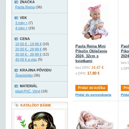
ZNAČKA
Paola Reina
(36)
VEK
3 roky +
(7)
4 roky +
(29)
CENA
10,00 €
-
19,99 €
(10)
Paola Reina Mini
Paol
20,00 €
-
29,99 €
(9)
Pikolin Oblečenie
Piko
30,00 €
-
39,99 €
(12)
2024, 32cm s
2024
40,00 €
a viac
(5)
kvietkami
bez 
14,47 €
bez DPH:
s DP
KRAJINA PÔVODU
17,80 €
s DPH:
Španielsko
(36)
MATERIÁL
Pridať do košíka
Pri
plast PVC, Vinyl
(18)
Pridať do porovnávania
Prid
KATALÓGY BÁBIK