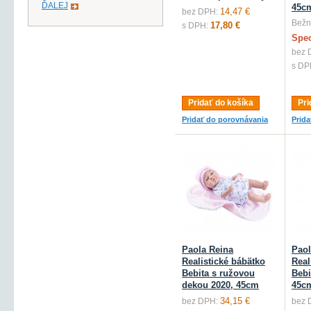
ĎALEJ
45c
14,47 €
bez DPH:
Bežn
17,80 €
s DPH:
Spec
bez 
s DP
Pridať do košíka
Pri
Pridať do porovnávania
Prid
Paola Reina
Paol
Realistické bábätko
Real
Bebita s ružovou
Bebi
dekou 2020, 45cm
45c
34,15 €
bez DPH:
bez 