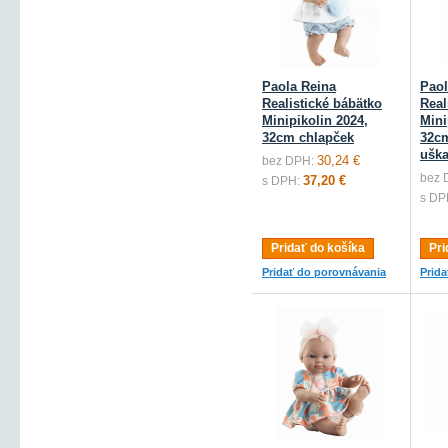
Paola Reina
Paol
Realistické bábätko
Real
Minipikolin 2024,
Mini
32cm chlapček
32cm
ušk
30,24 €
bez DPH:
bez 
37,20 €
s DPH:
s DP
Pridať do košíka
Pri
Pridať do porovnávania
Prid