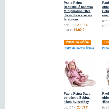
Paola Reina
Paol
Realistické bábätko
oble
Minipikolina 2024,
Bebi
32cm dievčatko vo
over
farebnom
bez 
29,27 €
bez DPH:
s DP
36,00 €
s DPH:
Pridať do košíka
Pri
Pridať do porovnávania
Prid
Paola Reina Sada
Paol
oblečenia Bebita,
oble
45cm hviezdičky
45cm
23,33 €
bez DPH:
bez 