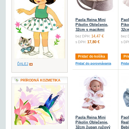
Paola Reina Mini
Paol
Pikolin Oblečenie,
Piko
32cm s macikmi
32c
14,47 €
bez DPH:
bez 
17,80 €
s DPH:
s DP
Pridať do košíka
Pri
Pridať do porovnávania
Prid
ĎALEJ
PRÍRODNÁ KOZMETIKA
Paola Reina Mini
Paol
Pikolin Oblečenie,
Real
32cm župan ružový
Bebi