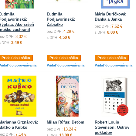
Ľudmila
Ľudmila
Mária Ďuríčková:
Podjavorinská:
Podjavorinská:
Danka a Janka
Výplata. Ako sršeň
Žabiatko
7,62 €
bez DPH:
mušku zachránil
4,29 €
bez DPH:
8,00 €
s DPH:
3,32 €
bez DPH:
4,50 €
s DPH:
3,49 €
s DPH:
Pridať do košíka
Pridať do košíka
Pridať do košíka
Pridať do porovnávania
Pridať do porovnávania
Pridať do porovnávania
Marianna Grznárová:
Milan Rúfus: Deťom
Robert Louis
Maťko a Kubko
Stevenson: Ostrov
13,24 €
bez DPH:
pokladov
7,14 €
bez DPH:
13,90 €
s DPH: