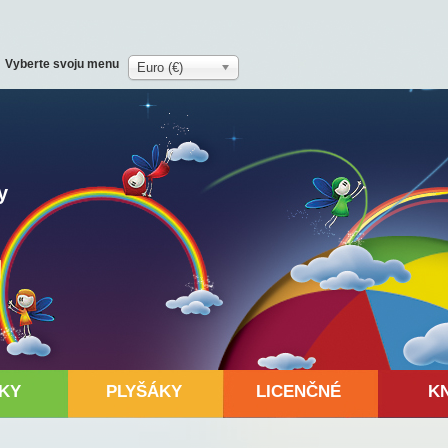
Vyberte svoju menu
Euro (€)
y
KY
PLYŠÁKY
LICENČNÉ
K