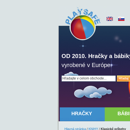
OD 2010. Hračky a bábik
vyrobené v Európe.
Hľadaj
HRAČKY
BÁBI
Hlavná stránka
/
KNIHY
/
Klasické príbehy