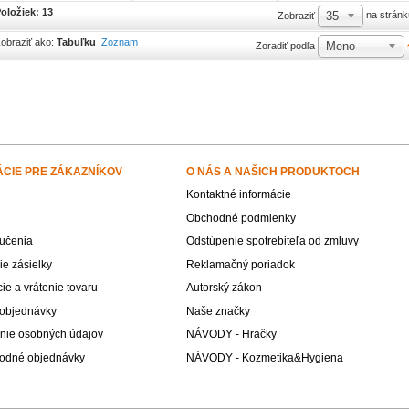
oložiek: 13
35
na stránk
Zobraziť
obraziť ako:
Tabuľku
Zoznam
Meno
Zoradiť podľa
ÁCIE PRE ZÁKAZNÍKOV
O NÁS A NAŠICH PRODUKTOCH
Kontaktné informácie
Obchodné podmienky
učenia
Odstúpenie spotrebiteľa od zmluvy
e zásielky
Reklamačný poriadok
e a vrátenie tovaru
Autorský zákon
 objednávky
Naše značky
nie osobných údajov
NÁVODY - Hračky
odné objednávky
NÁVODY - Kozmetika&Hygiena