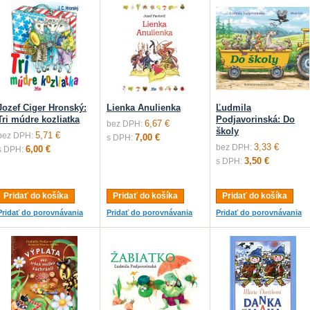
Jozef Ciger Hronský:
Lienka Anulienka
Ľudmila
Tri múdre kozliatka
Podjavorinská: Do
6,67 €
bez DPH:
školy
5,71 €
bez DPH:
7,00 €
s DPH:
3,33 €
bez DPH:
6,00 €
s DPH:
3,50 €
s DPH:
Pridať do košíka
Pridať do košíka
Pridať do košíka
Pridať do porovnávania
Pridať do porovnávania
Pridať do porovnávania