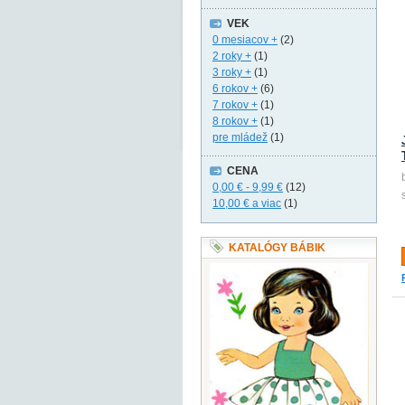
VEK
0 mesiacov +
(2)
2 roky +
(1)
3 roky +
(1)
6 rokov +
(6)
7 rokov +
(1)
8 rokov +
(1)
pre mládež
(1)
CENA
0,00 €
-
9,99 €
(12)
10,00 €
a viac
(1)
KATALÓGY BÁBIK