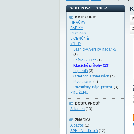
K
NAKUPOVAŤ PODĽA
KATEGÓRIE
P
HRAČKY
BÁBIKY
Z
PLYŠÁKY
LICENČNÉ
KNIHY
Básničky, veršíky, hádanky
(3)
Edícia STOPY
(1)
Klasické príbehy (13)
Leporelá
(3)
O ďeťoch a zvieratách
(7)
Prvé čítanie
(6)
Rozprávky, báje, povesti
(3)
PRE ŽENU
DOSTUPNOSŤ
Skladom
(13)
ZNAČKA
Albatros
(1)
SPN - Mladé letá
(12)