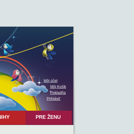
Môj účet
Môj Košík
Pokladňa
Prihlásiť
NIHY
PRE ŽENU