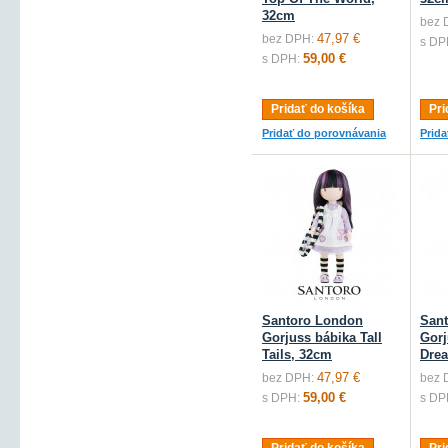
32cm
bez 
47,97 €
bez DPH:
s DP
59,00 €
s DPH:
Pridať do košíka
Pri
Pridať do porovnávania
Prid
Santoro London
San
Gorjuss bábika Tall
Gorj
Tails, 32cm
Dre
47,97 €
bez DPH:
bez 
59,00 €
s DPH:
s DP