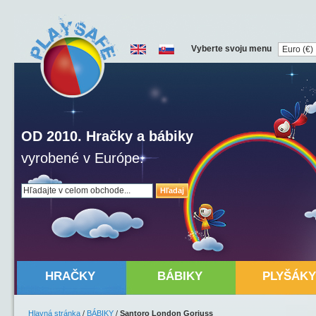
Vyberte svoju menu
OD 2010. Hračky a bábiky
vyrobené v Európe.
Hľadaj
HRAČKY
BÁBIKY
PLYŠÁKY
Hlavná stránka
/
BÁBIKY
/
Santoro London Gorjuss