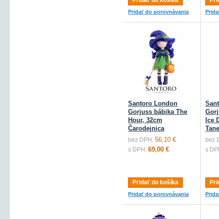
Pridať do košíka
Pri
Pridať do porovnávania
Prid
Santoro London
San
Gorjuss bábika The
Gorj
Hour, 32cm
Ice 
Čarodejnica
Tane
56,10 €
bez DPH:
bez 
69,00 €
s DPH:
s DP
Pridať do košíka
Pri
Pridať do porovnávania
Prid