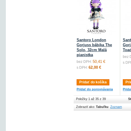
Santoro London
San
Gorjuss bábika The
Gorj
Solo, 32cm Malá
Toad
pianistka
bez 
50,41 €
bez DPH:
s DP
62,00 €
s DPH:
Pridať do košíka
Pri
Pridať do porovnávania
Prid
Položky 1 až 35 z 39
S
Zobraziť ako:
Tabuľku
Zoznam