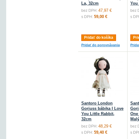
La, 32cm
You 
47,97 €
bez DPH:
bez 
59,00 €
s DPH:
s DP
Pridať do košíka
Pri
Pridať do porovnávania
Prid
Santoro London
San
Gorjuss bábika I Love
Gorj
You Little Rabbit,
One
32cm
Malý
48,29 €
bez DPH:
bez 
59,40 €
s DPH:
s DP