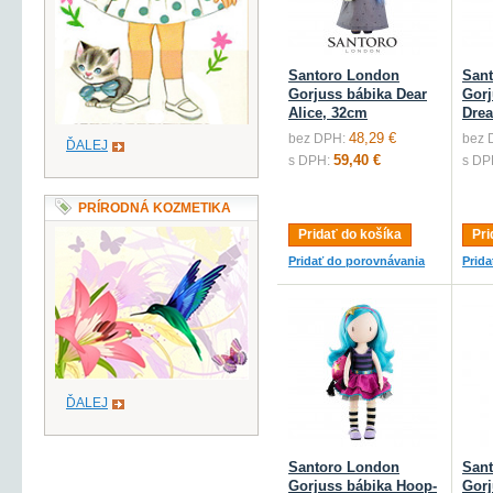
Santoro London
San
Gorjuss bábika Dear
Gorj
Alice, 32cm
Dre
48,29 €
bez DPH:
bez 
ĎALEJ
59,40 €
s DPH:
s DP
PRÍRODNÁ KOZMETIKA
Pridať do košíka
Pri
Pridať do porovnávania
Prid
ĎALEJ
Santoro London
San
Gorjuss bábika Hoop-
Gorj