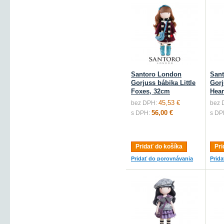
Santoro London
San
Gorjuss bábika Little
Gorj
Foxes, 32cm
Hear
45,53 €
bez DPH:
bez 
56,00 €
s DPH:
s DP
Pridať do košíka
Pri
Pridať do porovnávania
Prid