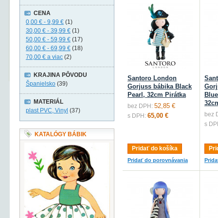
CENA
0,00 €
-
9,99 €
(1)
30,00 €
-
39,99 €
(1)
50,00 €
-
59,99 €
(17)
60,00 €
-
69,99 €
(18)
70,00 €
a viac
(2)
KRAJINA PÔVODU
Santoro London
San
Španielsko
(39)
Gorjuss bábika Black
Gorj
Pearl, 32cm Pirátka
Blue
MATERIÁL
32c
52,85 €
bez DPH:
plast PVC, Vinyl
(37)
bez 
65,00 €
s DPH:
s DP
KATALÓGY BÁBIK
Pridať do košíka
Pri
Pridať do porovnávania
Prid