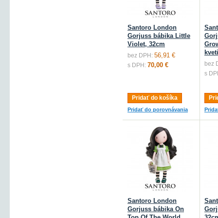
Santoro London
San
Gorjuss bábika Little
Gorj
Violet, 32cm
Gro
kvet
56,91 €
bez DPH:
bez 
70,00 €
s DPH:
s DP
Pridať do košíka
Pri
Pridať do porovnávania
Prid
Santoro London
San
Gorjuss bábika On
Gorj
Top Of The World,
32c