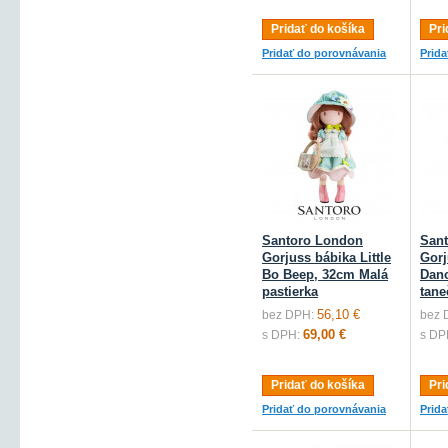
Pridať do košíka
Pri
Pridať do porovnávania
Prid
Santoro London
San
Gorjuss bábika Little
Gorj
Bo Beep, 32cm Malá
Danc
pastierka
tane
56,10 €
bez DPH:
bez 
69,00 €
s DPH:
s DP
Pridať do košíka
Pri
Pridať do porovnávania
Prid