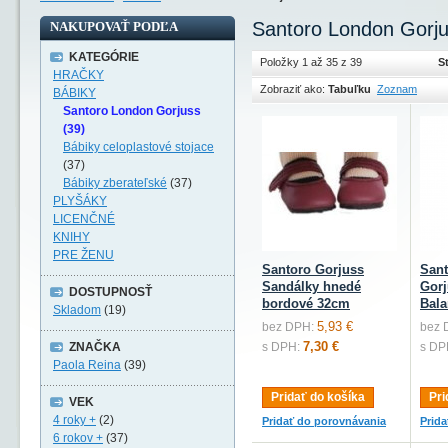
Santoro London Gorj
NAKUPOVAŤ PODĽA
KATEGÓRIE
Položky 1 až 35 z 39
S
HRAČKY
Zobraziť ako:
Tabuľku
Zoznam
BÁBIKY
Santoro London Gorjuss
(39)
Bábiky celoplastové stojace
(37)
Bábiky zberateľské
(37)
PLYŠÁKY
LICENČNÉ
KNIHY
PRE ŽENU
Santoro Gorjuss
San
Sandálky hnedé
Gorj
DOSTUPNOSŤ
bordové 32cm
Bala
Skladom
(19)
5,93 €
bez DPH:
bez 
7,30 €
ZNAČKA
s DPH:
s DP
Paola Reina
(39)
Pridať do košíka
Pri
VEK
4 roky +
(2)
Pridať do porovnávania
Prid
6 rokov +
(37)