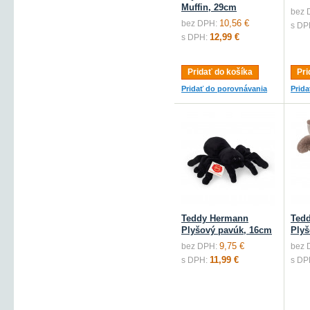
Muffin, 29cm
bez 
10,56 €
bez DPH:
s DP
12,99 €
s DPH:
Pridať do košíka
Pri
Pridať do porovnávania
Prid
Teddy Hermann
Ted
Plyšový pavúk, 16cm
Plyš
9,75 €
bez DPH:
bez 
11,99 €
s DPH:
s DP