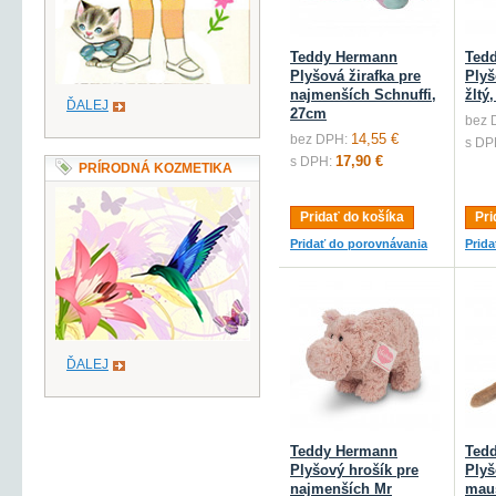
Teddy Hermann
Ted
Plyšová žirafka pre
Plyš
najmenších Schnuffi,
žltý
ĎALEJ
27cm
bez 
14,55 €
bez DPH:
s DP
17,90 €
s DPH:
PRÍRODNÁ KOZMETIKA
Pridať do košíka
Pri
Pridať do porovnávania
Prid
ĎALEJ
Teddy Hermann
Ted
Plyšový hrošík pre
Plyš
najmenších Mr
mau