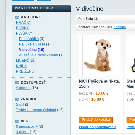
V divočine
NAKUPOVAŤ PODĽA
KATEGÓRIE
Položiek: 16
HRAČKY
Zobraziť ako:
Tabuľku
Zoznam
BÁBIKY
PLYŠÁKY
Pre bábätká
(3)
Na lúke a v lese
(1)
V divočine (16)
Austrália a Nový Zéland
(1)
LICENČNÉ
KNIHY
PRE ŽENU
NICI Plyšová surikata,
Stei
DOSTUPNOSŤ
15cm
Mans
Skladom
(16)
13,66 €
bez DPH:
bez 
ZNAČKA
16,80 €
s DPH:
s DP
Steiff
(2)
Teddy Hermann Original
(13)
Pridať do košíka
Pri
VEK
0 mesiacov +
(3)
Pridať do porovnávania
Prid
3 roky +
(13)