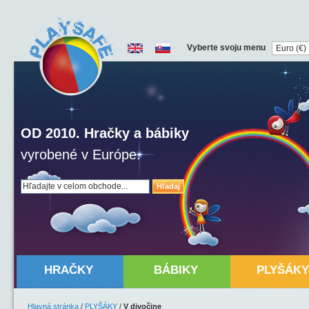
Vyberte svoju menu
OD 2010. Hračky a bábiky
vyrobené v Európe.
Hľadaj
HRAČKY
BÁBIKY
PLYŠÁKY
Hlavná stránka
/
PLYŠÁKY
/
V divočine