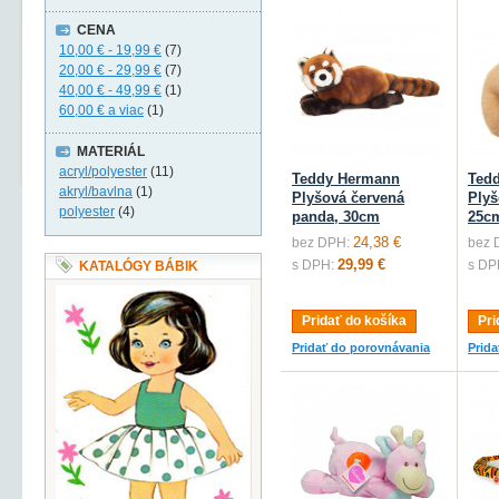
CENA
10,00 €
-
19,99 €
(7)
20,00 €
-
29,99 €
(7)
40,00 €
-
49,99 €
(1)
60,00 €
a viac
(1)
MATERIÁL
acryl/polyester
(11)
Teddy Hermann
Ted
akryl/bavlna
(1)
Plyšová červená
Plyš
polyester
(4)
panda, 30cm
25c
24,38 €
bez DPH:
bez 
29,99 €
s DPH:
s DP
KATALÓGY BÁBIK
Pridať do košíka
Pri
Pridať do porovnávania
Prid