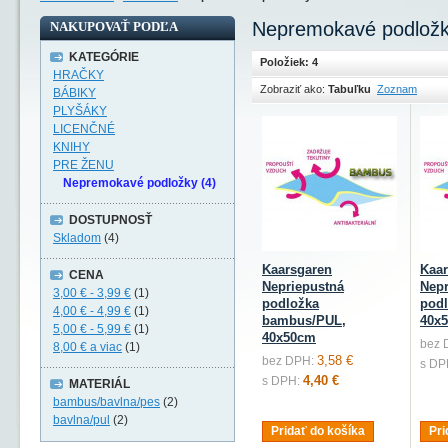
Nepremokavé podlož
NAKUPOVAŤ PODĽA
KATEGÓRIE
Položiek: 4
HRAČKY
Zobraziť ako:
Tabuľku
Zoznam
BÁBIKY
PLYŠÁKY
LICENČNÉ
KNIHY
PRE ŽENU
Nepremokavé podložky (4)
DOSTUPNOSŤ
Skladom
(4)
Kaarsgaren
Kaar
CENA
Nepriepustná
Nepr
3,00 €
-
3,99 €
(1)
podložka
podl
4,00 €
-
4,99 €
(1)
bambus/PUL,
40x
5,00 €
-
5,99 €
(1)
40x50cm
bez 
8,00 €
a viac
(1)
3,58 €
bez DPH:
s DP
4,40 €
s DPH:
MATERIÁL
bambus/bavlna/pes
(2)
bavlna/pul
(2)
Pridať do košíka
Pri