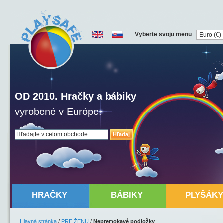
Vyberte svoju menu
OD 2010. Hračky a bábiky
vyrobené v Európe.
Hľadaj
HRAČKY
BÁBIKY
PLYŠÁKY
Hlavná stránka
/
PRE ŽENU
/
Nepremokavé podložky