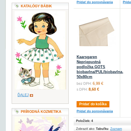
Pridať do porovnávania
Prid
KATALÓGY BÁBIK
Kaarsgaren
Nepriepustná
podložka GOTS
biobavlna/PUL/biobavlna,
50x80cm
6,99 €
bez DPH:
8,60 €
s DPH:
ĎALEJ
Pridať do košíka
Pridať do porovnávania
PRÍRODNÁ KOZMETIKA
Položiek: 4
Zobraziť ako:
Tabuľku
Zoznam