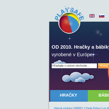
OD 2010. Hračky a bábik
vyrobené v Európe.
Hľadaj
HRAČKY
BÁBI
Hlavná stránka
/
BÁBIKY
/
Paola Reina
/
Los 