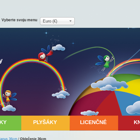
Vyberte svoju menu
Euro (€)
y
KY
PLYŠÁKY
LICENČNÉ
K
Manus 36cm
/
Oblečenie 36cm