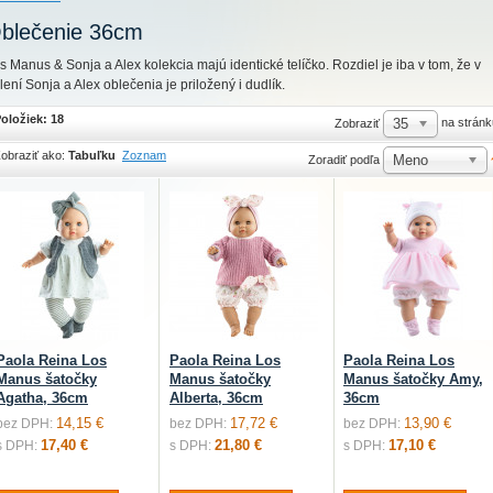
blečenie 36cm
s Manus & Sonja a Alex kolekcia majú identické telíčko. Rozdiel je iba v tom, že v
lení Sonja a Alex oblečenia je priložený i dudlík.
oložiek: 18
35
na stránk
Zobraziť
obraziť ako:
Tabuľku
Zoznam
Meno
Zoradiť podľa
Paola Reina Los
Paola Reina Los
Paola Reina Los
Manus šatočky
Manus šatočky
Manus šatočky Amy,
Agatha, 36cm
Alberta, 36cm
36cm
14,15 €
17,72 €
13,90 €
bez DPH:
bez DPH:
bez DPH:
17,40 €
21,80 €
17,10 €
s DPH:
s DPH:
s DPH: