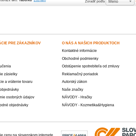
obraziť ako:
Tabuľku
Zoznam
Meno
Zoradiť podľa
ÁCIE PRE ZÁKAZNÍKOV
O NÁS A NAŠICH PRODUKTOCH
Kontaktné informácie
Obchodné podmienky
učenia
Odstúpenie spotrebiteľa od zmluvy
e zásielky
Reklamačný poriadok
e a vrátenie tovaru
Autorský zákon
 objednávky
Naše značky
nie osobných údajov
NÁVODY - Hračky
odné objednávky
NÁVODY - Kozmetika&Hygiena