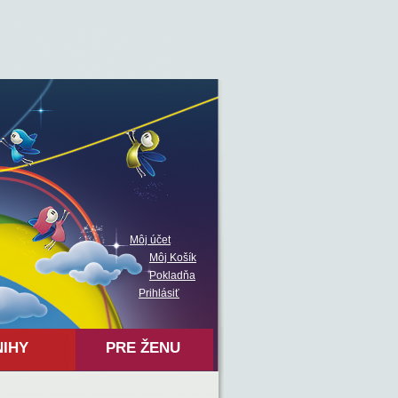
Môj účet
Môj Košík
Pokladňa
Prihlásiť
NIHY
PRE ŽENU