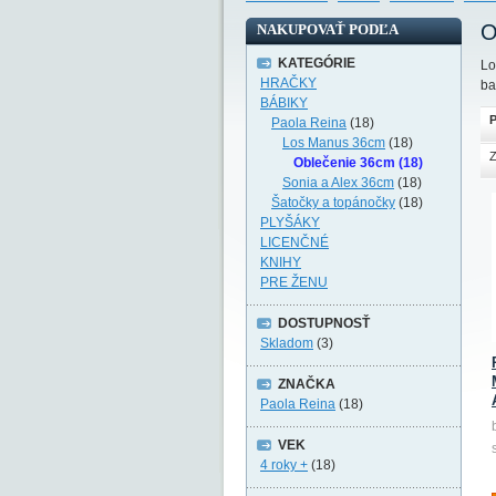
O
NAKUPOVAŤ PODĽA
KATEGÓRIE
Lo
HRAČKY
ba
BÁBIKY
P
Paola Reina
(18)
Los Manus 36cm
(18)
Z
Oblečenie 36cm (18)
Sonia a Alex 36cm
(18)
Šatočky a topánočky
(18)
PLYŠÁKY
LICENČNÉ
KNIHY
PRE ŽENU
DOSTUPNOSŤ
Skladom
(3)
ZNAČKA
Paola Reina
(18)
VEK
4 roky +
(18)