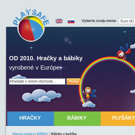
Vyberte svoju menu
OD 2010. Hračky a bábiky
vyrobené v Európe.
Hľadaj
HRAČKY
BÁBIKY
PLYŠÁKY
Hlavná stránka
/
BÁBIKY
/
Bábiky v kufríku