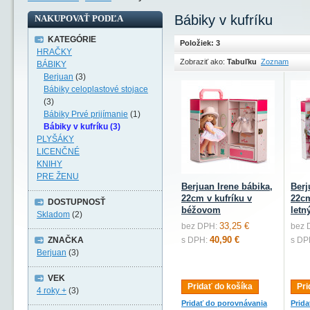
Bábiky v kufríku
NAKUPOVAŤ PODĽA
KATEGÓRIE
Položiek: 3
HRAČKY
Zobraziť ako:
Tabuľku
Zoznam
BÁBIKY
Berjuan
(3)
Bábiky celoplastové stojace
(3)
Bábiky Prvé prijímanie
(1)
Bábiky v kufríku (3)
PLYŠÁKY
LICENČNÉ
KNIHY
PRE ŽENU
Berjuan Irene bábika,
Berj
22cm v kufríku v
22cm
DOSTUPNOSŤ
béžovom
letn
Skladom
(2)
33,25 €
bez DPH:
bez 
40,90 €
ZNAČKA
s DPH:
s DP
Berjuan
(3)
VEK
Pridať do košíka
Pri
4 roky +
(3)
Pridať do porovnávania
Prid