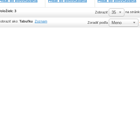
Pridať do porovnávania
Pridať do porovnávania
Pridať do porovnávania
oložiek: 3
35
na stránk
Zobraziť
obraziť ako:
Tabuľku
Zoznam
Meno
Zoradiť podľa