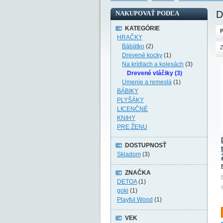
D
NAKUPOVAŤ PODĽA
KATEGÓRIE
P
HRAČKY
Bábätko
(2)
Z
Drevené kocky
(1)
Na krídlach a kolesách
(3)
Drevené vláčiky (3)
Umenie a remeslá
(1)
BÁBIKY
PLYŠÁKY
LICENČNÉ
KNIHY
PRE ŽENU
DOSTUPNOSŤ
Skladom
(3)
ZNAČKA
DETOA
(1)
goki
(1)
Playful Wood
(1)
VEK