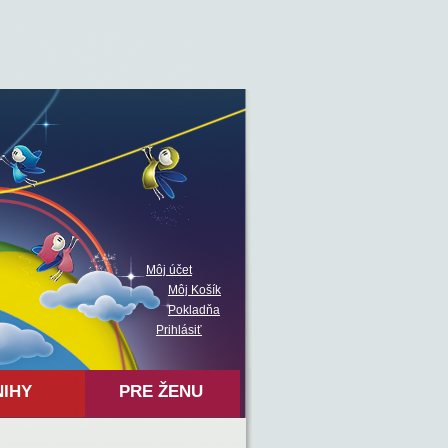
Môj účet
Môj Košík
Pokladňa
Prihlásiť
NIHY
PRE ŽENU