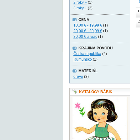
2 roky +
(1)
3 roky +
(2)
P
CENA
Z
10,00 €
-
19,99 €
(1)
20,00 €
-
29,99 €
(1)
30,00 €
a viac
(1)
KRAJINA PÔVODU
Česká republika
(2)
Rumunsko
(1)
MATERIÁL
drevo
(3)
KATALÓGY BÁBIK