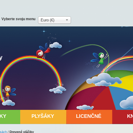
Vyberte svoju menu
Euro (€)
y
KY
PLYŠÁKY
LICENČNÉ
K
esách
/
Drevené vláčiky