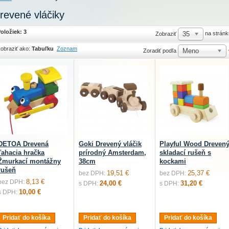
revené vláčiky
oložiek: 3
35
na stránk
Zobraziť
obraziť ako:
Tabuľku
Zoznam
Meno
Zoradiť podľa
DETOA Drevená
Goki Drevený vláčik
Playful Wood Dreven
ťahacia hračka
prírodný Amsterdam,
skladací rušeň s
Žmurkací montážny
38cm
kockami
rušeň
19,51 €
25,37 €
bez DPH:
bez DPH:
8,13 €
bez DPH:
24,00 €
31,20 €
s DPH:
s DPH:
10,00 €
s DPH:
Pridať do košíka
Pridať do košíka
Pridať do košíka