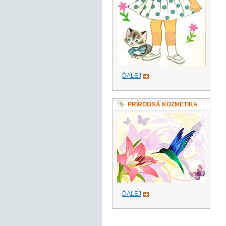
ĎALEJ
PRÍRODNÁ KOZMETIKA
ĎALEJ