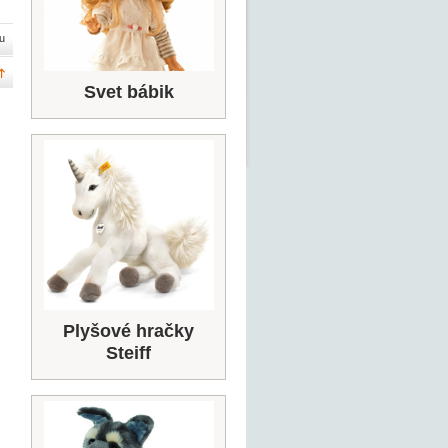
u
Svet bábik
Plyšové hračky
Steiff