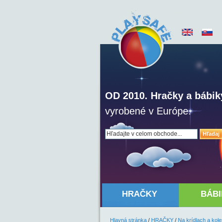
OD 2010. Hračky a bábik
vyrobené v Európe.
Hľadaj
HRAČKY
BÁBI
Hlavná stránka
/
HRAČKY
/
Na krídlach a kol