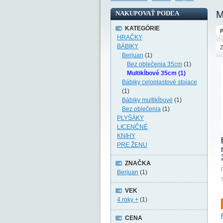
M
NAKUPOVAŤ PODĽA
KATEGÓRIE
P
HRAČKY
BÁBIKY
Z
Berjuan
(1)
Bez oblečenia 35cm
(1)
Multikĺbové 35cm (1)
Bábiky celoplastové stojace
(1)
Bábiky multikĺbové
(1)
Bez oblečenia
(1)
PLYŠÁKY
LICENČNÉ
KNIHY
PRE ŽENU
ZNAČKA
Berjuan
(1)
VEK
4 roky +
(1)
CENA