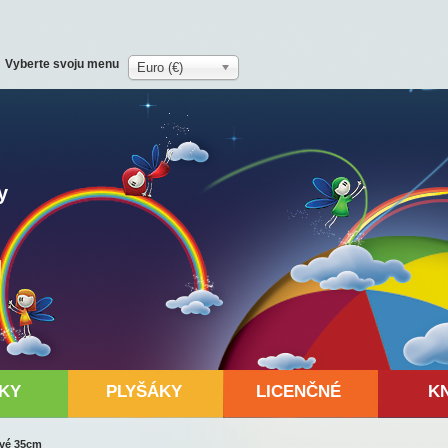
Vyberte svoju menu
Euro (€)
y
KY
PLYŠÁKY
LICENČNÉ
K
ové 35cm