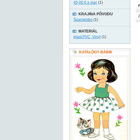
40,00 €
a viac
(1)
P
KRAJINA PÔVODU
Z
Španielsko
(1)
MATERIÁL
plast PVC, Vinyl
(1)
KATALÓGY BÁBIK