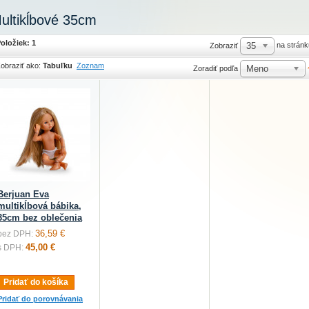
ultikĺbové 35cm
oložiek: 1
35
na stránk
Zobraziť
obraziť ako:
Tabuľku
Zoznam
Meno
Zoradiť podľa
Berjuan Eva
multikĺbová bábika,
35cm bez oblečenia
36,59 €
bez DPH:
45,00 €
s DPH:
Pridať do košíka
Pridať do porovnávania