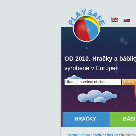
OD 2010. Hračky a bábik
vyrobené v Európe.
Hľadaj
HRAČKY
BÁBI
Hlavná stránka
/
BÁBIKY
/
Berjuan
/
Multikĺb