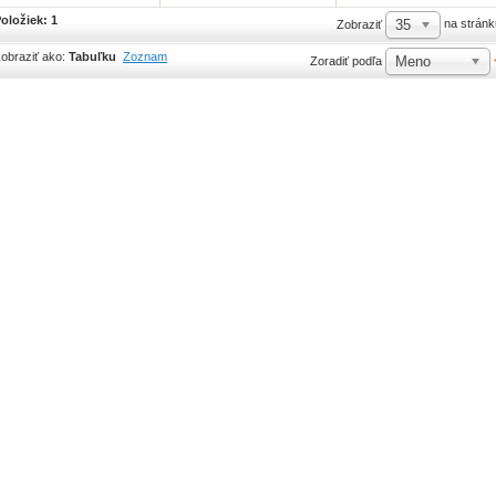
oložiek: 1
35
na stránk
Zobraziť
obraziť ako:
Tabuľku
Zoznam
Meno
Zoradiť podľa