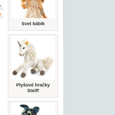
u
Svet bábik
Plyšové hračky
Steiff