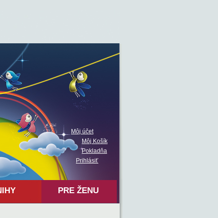
Môj účet
Môj Košík
Pokladňa
Prihlásiť
NIHY
PRE ŽENU