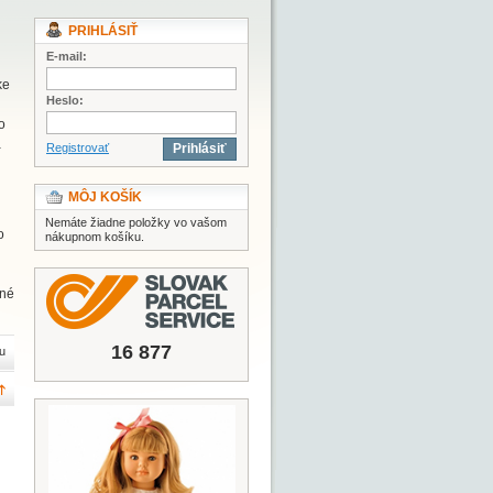
PRIHLÁSIŤ
E-mail:
ke
Heslo:
o
a
Registrovať
Prihlásiť
MÔJ KOŠÍK
Nemáte žiadne položky vo vašom
o
nákupnom košíku.
nné
16 877
u