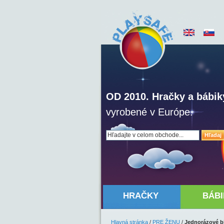
OD 2010. Hračky a bábik
vyrobené v Európe.
Hľadaj
HRAČKY
BÁBI
Hlavná stránka
/
PRE ŽENU
/
Jednorázové bi