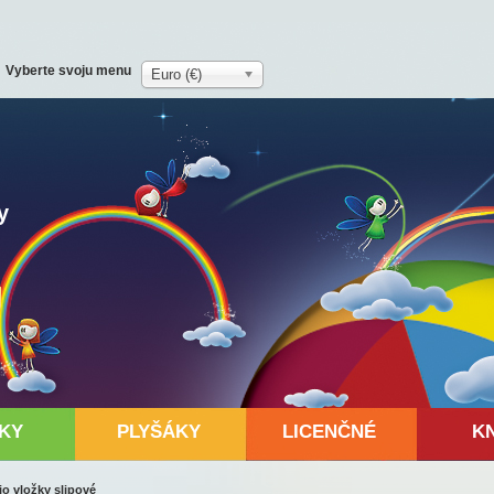
Vyberte svoju menu
Euro (€)
y
KY
PLYŠÁKY
LICENČNÉ
K
o vložky slipové