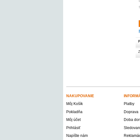
P
Z
NAKUPOVANIE
INFORM
Môj Košík
Platby
Pokladňa
Doprava
Môj účet
Doba dor
Prihlásiť
Sledovani
Napíšte nám
Reklamáci