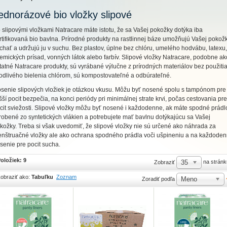
ednorázové bio vložky slipové
 slipovými vložkami Natracare máte istotu, že sa Vašej pokožky dotýka iba
rtifikovaná bio bavlna. Prírodné produkty na rastlinnej báze umožňujú Vašej pokož
chať a udržujú ju v suchu. Bez plastov, úplne bez chlóru, umelého hodvábu, latexu,
emických prísad, vonných látok alebo farbív. Slipové vložky Natracare, podobne ak
tatné Natracare produkty, sú vyrábané výlučne z prírodných materiálov bez použiti
odlivého bielenia chlórom, sú kompostovateľné a odbúrateľné.
senie slipových vložiek je otázkou vkusu. Môžu byť nosené spolu s tampónom pre
šší pocit bezpečia, na konci periódy pri minimálnej strate krvi, počas cestovania pre
cit sviežosti. Slipové vložky môžu byť nosené i každodenne, ak máte spodné prádl
robené zo syntetických vlákien a potrebujete mať bavlnu dotýkajúcu sa Vašej
kožky. Treba si však uvedomiť, že slipové vložky nie sú určené ako náhrada za
nštruačné vložky ale ako ochrana spodného prádla voči ušpineniu a na každode
senie pre pocit sucha.
oložiek: 9
35
na stránk
Zobraziť
obraziť ako:
Tabuľku
Zoznam
Meno
Zoradiť podľa