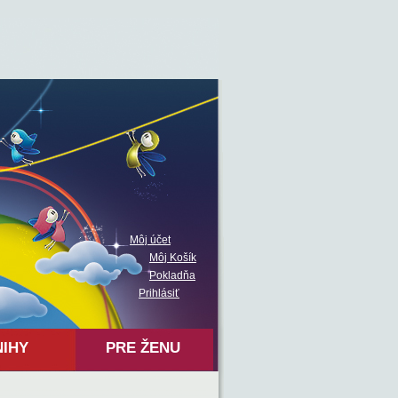
Môj účet
Môj Košík
Pokladňa
Prihlásiť
NIHY
PRE ŽENU