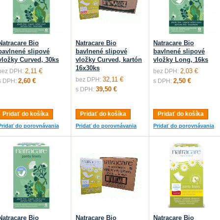
Natracare Bio
Natracare Bio
Natracare Bio
bavlnené slipové
bavlnené slipové
bavlnené slipové
vložky Curved, 30ks
vložky Curved, kartón
vložky Long, 16ks
16x30ks
2,11 €
2,03 €
bez DPH:
bez DPH:
32,11 €
bez DPH:
2,60 €
2,50 €
s DPH:
s DPH:
39,50 €
s DPH:
Pridať do košíka
Pridať do košíka
Pridať do košíka
Pridať do porovnávania
Pridať do porovnávania
Pridať do porovnávania
Natracare Bio
Natracare Bio
Natracare Bio