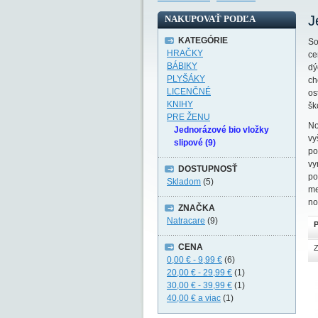
J
NAKUPOVAŤ PODĽA
KATEGÓRIE
So
HRAČKY
ce
BÁBIKY
dý
PLYŠÁKY
ch
LICENČNÉ
os
KNIHY
šk
PRE ŽENU
No
Jednorázové bio vložky
vy
slipové (9)
po
vy
DOSTUPNOSŤ
po
Skladom
(5)
me
no
ZNAČKA
Natracare
(9)
P
CENA
Z
0,00 €
-
9,99 €
(6)
20,00 €
-
29,99 €
(1)
30,00 €
-
39,99 €
(1)
40,00 €
a viac
(1)