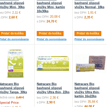
bavlnené slipové
bavlnené slipové
bavlnené slipové
vložky Mini, 30ks
vložky Mini, kartón
vložky Normal, 18ks
10x30ks
2,11 €
1,91 €
bez DPH:
bez DPH:
20,08 €
bez DPH:
2,60 €
2,35 €
s DPH:
s DPH:
24,70 €
s DPH:
Pridať do košíka
Pridať do košíka
Pridať do košíka
Pridať do porovnávania
Pridať do porovnávania
Pridať do porovnávania
Natracare Bio
Natracare Bio
Natracare Bio
bavlnené slipové
bavlnené slipové
bavlnené slipové
vložky Tanga, 30ks
vložky Ultra thin, 22ks
vložky Ultra thin,
kartón 16x22ks
Bežná cena:
2,40 €
2,36 €
bez DPH:
35,84 €
bez DPH:
2,90 €
Special Price
s DPH:
44,08 €
s DPH: