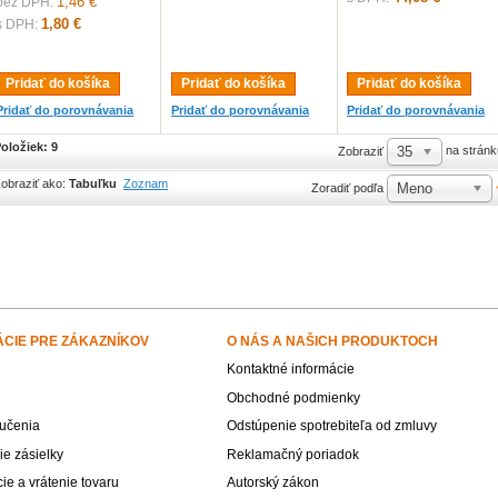
1,46 €
bez DPH:
1,80 €
s DPH:
Pridať do košíka
Pridať do košíka
Pridať do košíka
Pridať do porovnávania
Pridať do porovnávania
Pridať do porovnávania
oložiek: 9
35
na stránk
Zobraziť
obraziť ako:
Tabuľku
Zoznam
Meno
Zoradiť podľa
ÁCIE PRE ZÁKAZNÍKOV
O NÁS A NAŠICH PRODUKTOCH
Kontaktné informácie
Obchodné podmienky
učenia
Odstúpenie spotrebiteľa od zmluvy
e zásielky
Reklamačný poriadok
e a vrátenie tovaru
Autorský zákon