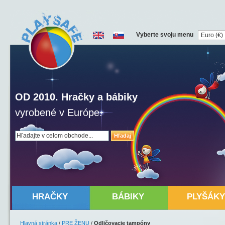
Vyberte svoju menu
OD 2010. Hračky a bábiky
vyrobené v Európe.
Hľadaj
HRAČKY
BÁBIKY
PLYŠÁKY
Hlavná stránka
/
PRE ŽENU
/
Odličovacie tampóny