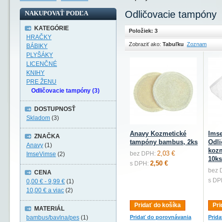
Odličovacie tampóny
NAKUPOVAŤ PODĽA
KATEGÓRIE
Položiek: 3
HRAČKY
Zobraziť ako:
Tabuľku
Zoznam
BÁBIKY
PLYŠÁKY
LICENČNÉ
KNIHY
PRE ŽENU
Odličovacie tampóny (3)
DOSTUPNOSŤ
Skladom
(3)
Anavy Kozmetické
Ims
ZNAČKA
tampóny bambus, 2ks
Odli
Anavy
(1)
kozm
2,03 €
bez DPH:
ImseVimse
(2)
10ks
2,50 €
s DPH:
bez 
CENA
s DP
0,00 €
-
9,99 €
(1)
10,00 €
a viac
(2)
Pridať do košíka
Pri
MATERIÁL
bambus/bavlna/pes
(1)
Pridať do porovnávania
Prid