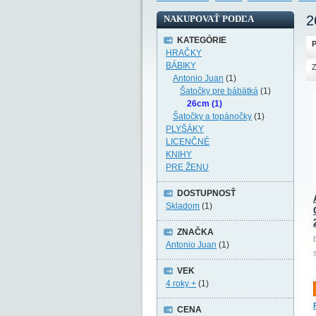
2
NAKUPOVAŤ PODĽA
KATEGÓRIE
P
HRAČKY
BÁBIKY
Z
Antonio Juan
(1)
Šatočky pre bábätká
(1)
26cm (1)
Šatočky a topánočky
(1)
PLYŠÁKY
LICENČNÉ
KNIHY
PRE ŽENU
DOSTUPNOSŤ
Skladom
(1)
ZNAČKA
Antonio Juan
(1)
VEK
4 roky +
(1)
CENA