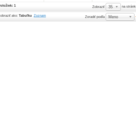
oložiek: 1
35
na stránk
Zobraziť
obraziť ako:
Tabuľku
Zoznam
Meno
Zoradiť podľa