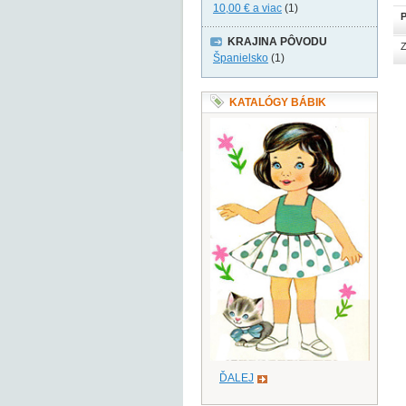
10,00 €
a viac
(1)
P
KRAJINA PÔVODU
Z
Španielsko
(1)
KATALÓGY BÁBIK
ĎALEJ