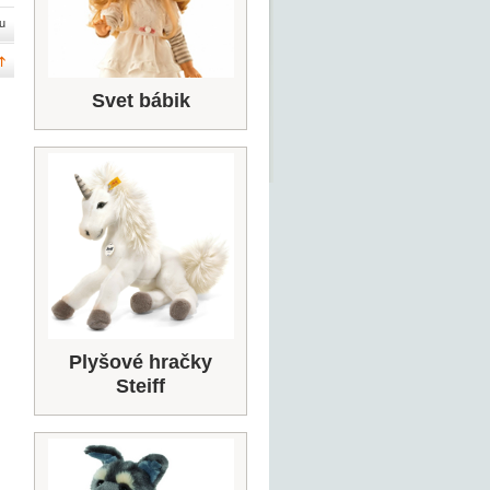
u
Svet bábik
Plyšové hračky
Steiff