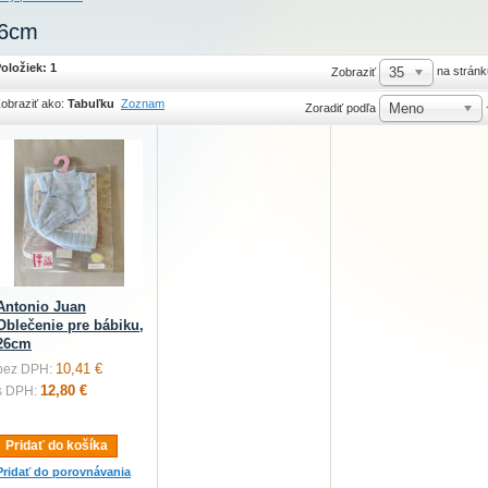
6cm
oložiek: 1
35
na stránk
Zobraziť
obraziť ako:
Tabuľku
Zoznam
Meno
Zoradiť podľa
Antonio Juan
Oblečenie pre bábiku,
26cm
10,41 €
bez DPH:
12,80 €
s DPH:
Pridať do košíka
Pridať do porovnávania