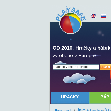
OD 2010. Hračky a bábik
vyrobené v Európe.
Hľadaj
HRAČKY
BÁBI
Hlavná stránka
/
BÁBIKY
/
Antonio Juan
/
Šato