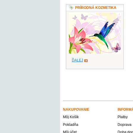
PRÍRODNÁ KOZMETIKA
ĎALEJ
NAKUPOVANIE
INFORM
Môj Košík
Platby
Pokladňa
Doprava
Môj účet
Doba dor