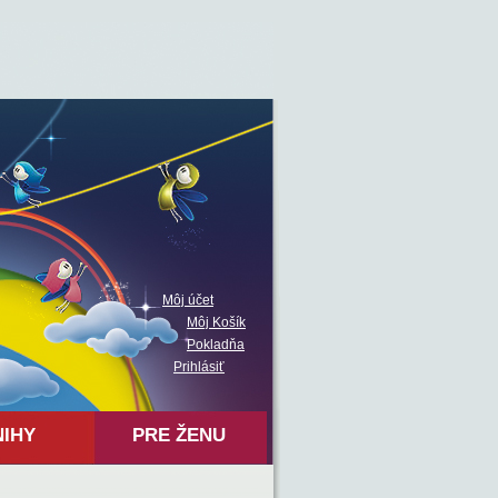
Môj účet
Môj Košík
Pokladňa
Prihlásiť
NIHY
PRE ŽENU