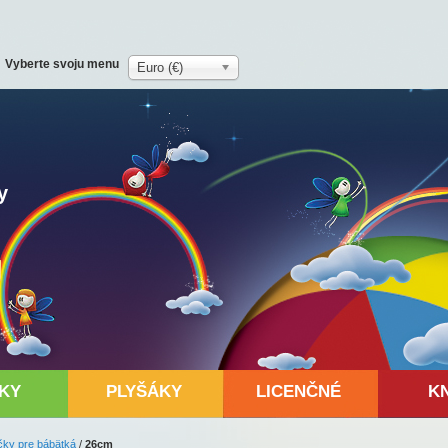
Vyberte svoju menu
Euro (€)
y
KY
PLYŠÁKY
LICENČNÉ
K
čky pre bábätká
/
26cm