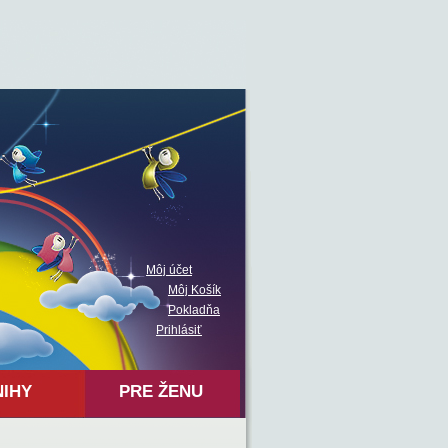
Môj účet
Môj Košík
Pokladňa
Prihlásiť
NIHY
PRE ŽENU