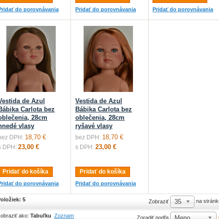
Pridať do porovnávania
Pridať do porovnávania
Pridať do porovnávania
Vestida de Azul
Vestida de Azul
Bábika Carlota bez
Bábika Carlota bez
oblečenia, 28cm
oblečenia, 28cm
hnedé vlasy
ryšavé vlasy
18,70 €
18,70 €
bez DPH:
bez DPH:
23,00 €
23,00 €
s DPH:
s DPH:
Pridať do košíka
Pridať do košíka
Pridať do porovnávania
Pridať do porovnávania
oložiek: 5
35
na stránk
Zobraziť
obraziť ako:
Tabuľku
Zoznam
Meno
Zoradiť podľa