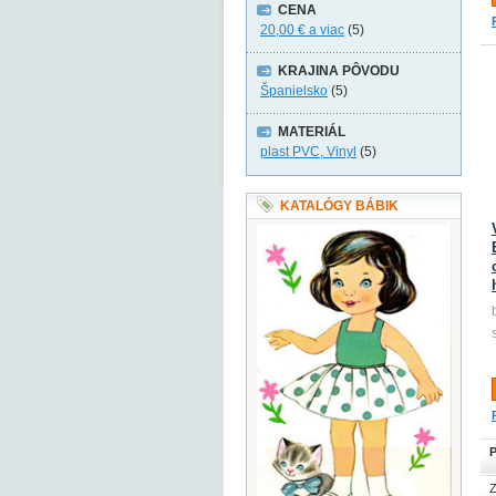
CENA
20,00 €
a viac
(5)
KRAJINA PÔVODU
Španielsko
(5)
MATERIÁL
plast PVC, Vinyl
(5)
KATALÓGY BÁBIK
P
Z