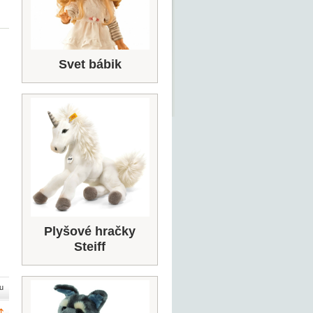
Svet bábik
Plyšové hračky
Steiff
u