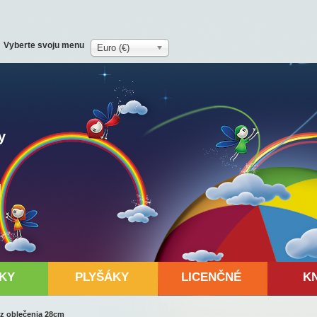
Vyberte svoju menu
Euro (€)
y
KY
PLYŠÁKY
LICENČNÉ
K
z oblečenia 28cm