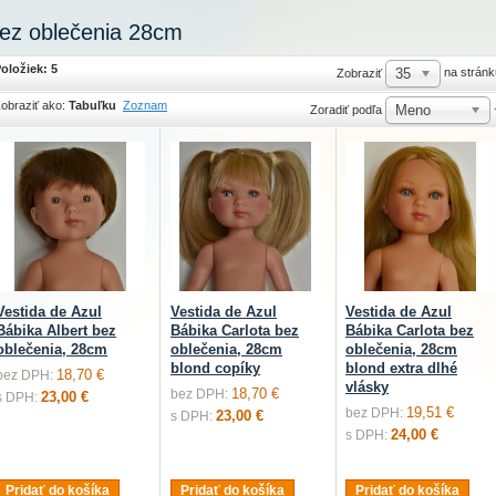
ez oblečenia 28cm
oložiek: 5
35
na stránk
Zobraziť
obraziť ako:
Tabuľku
Zoznam
Meno
Zoradiť podľa
Vestida de Azul
Vestida de Azul
Vestida de Azul
Bábika Albert bez
Bábika Carlota bez
Bábika Carlota bez
oblečenia, 28cm
oblečenia, 28cm
oblečenia, 28cm
blond copíky
blond extra dlhé
18,70 €
bez DPH:
vlásky
18,70 €
bez DPH:
23,00 €
s DPH:
19,51 €
bez DPH:
23,00 €
s DPH:
24,00 €
s DPH:
Pridať do košíka
Pridať do košíka
Pridať do košíka