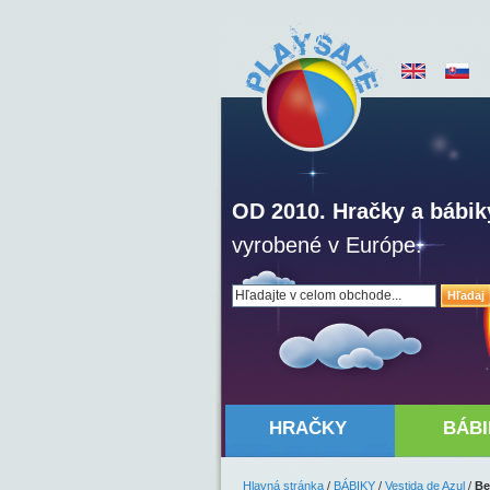
OD 2010. Hračky a bábik
vyrobené v Európe.
Hľadaj
HRAČKY
BÁBI
Hlavná stránka
/
BÁBIKY
/
Vestida de Azul
/
Be