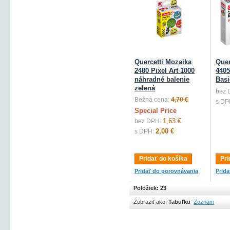
Quercetti Mozaika
Quer
2480 Pixel Art 1000
4405
náhradné balenie
Basi
zelená
bez 
Bežná cena:
4,70 €
s DP
Special Price
1,63 €
bez DPH:
2,00 €
s DPH:
Pridať do košíka
Pri
Pridať do porovnávania
Prid
Položiek: 23
Zobraziť ako:
Tabuľku
Zoznam