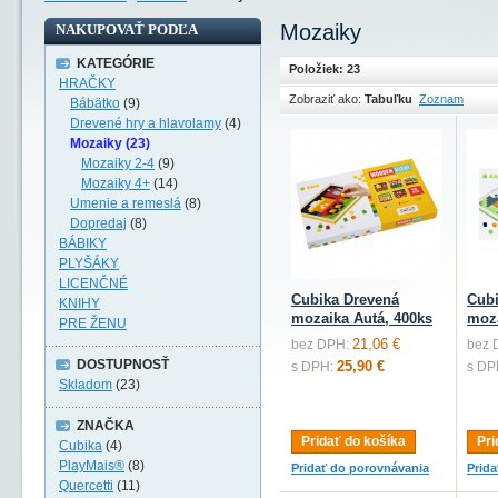
Mozaiky
NAKUPOVAŤ PODĽA
KATEGÓRIE
Položiek: 23
HRAČKY
Zobraziť ako:
Tabuľku
Zoznam
Bábätko
(9)
Drevené hry a hlavolamy
(4)
Mozaiky (23)
Mozaiky 2-4
(9)
Mozaiky 4+
(14)
Umenie a remeslá
(8)
Dopredaj
(8)
BÁBIKY
PLYŠÁKY
LICENČNÉ
Cubika Drevená
Cubi
KNIHY
mozaika Autá, 400ks
moza
PRE ŽENU
21,06 €
bez DPH:
bez 
DOSTUPNOSŤ
25,90 €
s DPH:
s DP
Skladom
(23)
ZNAČKA
Pridať do košíka
Pri
Cubika
(4)
PlayMais®
(8)
Pridať do porovnávania
Prid
Quercetti
(11)