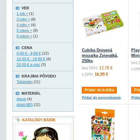
VEK
1 rok +
(1)
3 roky +
(8)
4 roky +
(4)
5 rokov +
(9)
6 rokov +
(1)
CENA
Cubika Drevená
Play
0,00 €
-
9,99 €
(12)
mozaika Zvieratká,
Mini
10,00 €
-
19,99 €
(8)
250ks
bez 
20,00 €
a viac
(3)
13,78 €
bez DPH:
s DP
16,95 €
s DPH:
KRAJINA PÔVODU
Taliansko
(11)
Pridať do košíka
Pri
MATERIÁL
Pridať do porovnávania
Prid
drevo
(4)
plast ABS
(11)
KATALÓGY BÁBIK