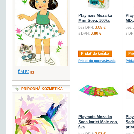
Playmais Mozaika
Play
Mini Sova, 300ks
MIX,
3,09 €
bez DPH:
bez 
3,80 €
s DPH:
s DP
Pridať do košíka
Pri
Pridať do porovnávania
Prid
ĎALEJ
PRÍRODNÁ KOZMETIKA
Playmais Mozaika
Play
Sada kariet Malé zoo,
Sada
6ks
pria
2,03 €