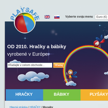
Vyberte svoju menu
OD 2010. Hračky a bábiky
vyrobené v Európe.
Hľadaj
HRAČKY
BÁBIKY
PLYŠÁKY
Hlavná stránka
/
HRAČKY
/
Mozaiky