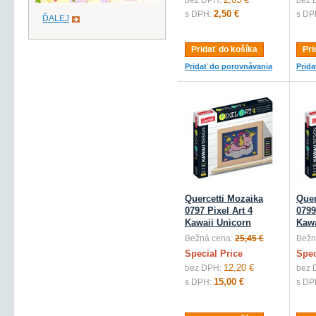
bez DPH:
bez 
2,50 €
s DPH:
s DP
ĎALEJ
Pridať do košíka
Pri
Pridať do porovnávania
Prid
Quercetti Mozaika
Quer
0797 Pixel Art 4
0799
Kawaii Unicorn
Kawa
Bežná cena:
25,45 €
Bežn
Special Price
Spec
12,20 €
bez DPH:
bez 
15,00 €
s DPH:
s DP