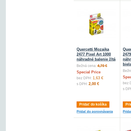
Quercetti Mozaika
Quer
2477 Pixel Art 1000
2479
náhradné balenie žltá
náhr
biel
Bežná cena:
4,70 €
Bežn
Special Price
Spec
1,63 €
bez DPH:
bez 
2,00 €
s DPH:
s DP
Pridať do košíka
Pri
Pridať do porovnávania
Prid