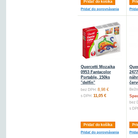
Pridať do košíka
Pri
Pridať do porovnávania
Prid
Quercetti Mozaika
Quer
0953 Fantacolor
2477
Portable, 150ks
náhr
"delfín"
červ
8,98 €
Bežn
bez DPH:
11,05 €
s DPH:
Spec
bez 
s DP
Pridať do košíka
Pri
Pridať do porovnávania
Prid