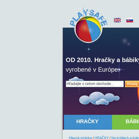
OD 2010. Hračky a bábik
vyrobené v Európe.
Hľadaj
HRAČKY
BÁBI
Hlavná stránka
/
HRAČKY
/
Na krídlach a kol