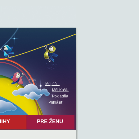
Môj účet
Môj Košík
Pokladňa
Prihlásiť
NIHY
PRE ŽENU