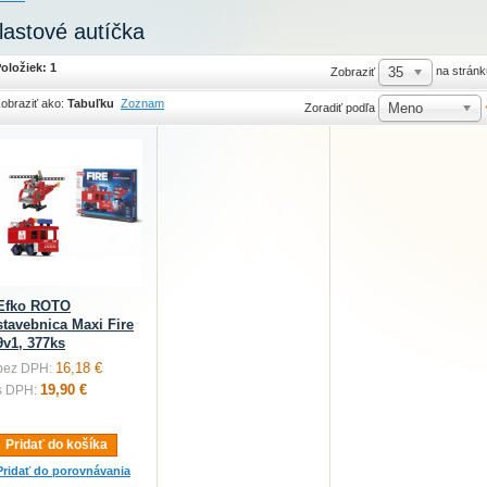
lastové autíčka
oložiek: 1
35
na stránk
Zobraziť
obraziť ako:
Tabuľku
Zoznam
Meno
Zoradiť podľa
Efko ROTO
stavebnica Maxi Fire
9v1, 377ks
16,18 €
bez DPH:
19,90 €
s DPH:
Pridať do košíka
Pridať do porovnávania