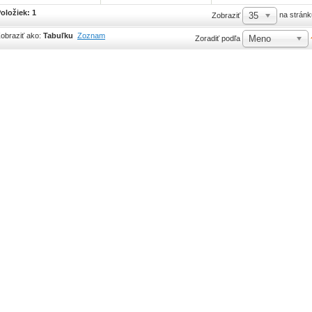
oložiek: 1
35
na stránk
Zobraziť
obraziť ako:
Tabuľku
Zoznam
Meno
Zoradiť podľa