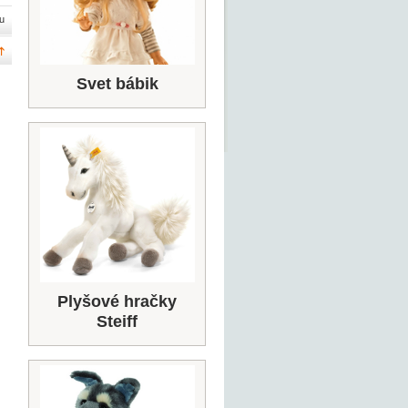
u
Svet bábik
Plyšové hračky
Steiff