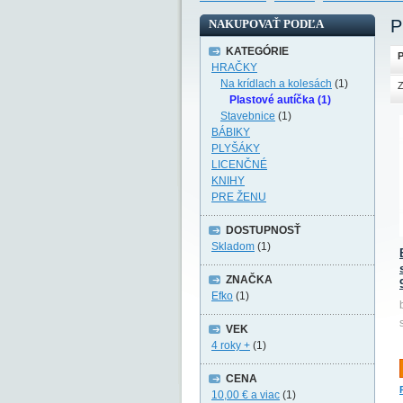
P
NAKUPOVAŤ PODĽA
KATEGÓRIE
P
HRAČKY
Na krídlach a kolesách
(1)
Z
Plastové autíčka (1)
Stavebnice
(1)
BÁBIKY
PLYŠÁKY
LICENČNÉ
KNIHY
PRE ŽENU
DOSTUPNOSŤ
Skladom
(1)
ZNAČKA
Efko
(1)
VEK
4 roky +
(1)
CENA
10,00 €
a viac
(1)