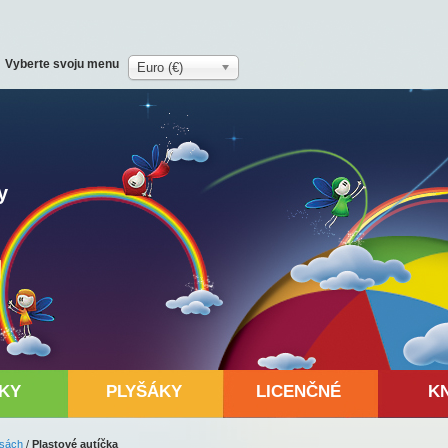
Vyberte svoju menu
Euro (€)
y
KY
PLYŠÁKY
LICENČNÉ
K
esách
/
Plastové autíčka