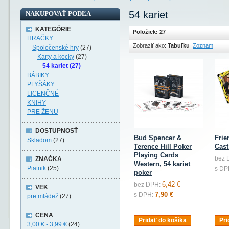
54 kariet
NAKUPOVAŤ PODĽA
KATEGÓRIE
Položiek: 27
HRAČKY
Zobraziť ako:
Tabuľku
Zoznam
Spoločenské hry
(27)
Karty a kocky
(27)
54 kariet (27)
BÁBIKY
PLYŠÁKY
LICENČNÉ
KNIHY
PRE ŽENU
DOSTUPNOSŤ
Bud Spencer &
Frie
Skladom
(27)
Terence Hill Poker
Cast
Playing Cards
bez 
ZNAČKA
Western, 54 kariet
Piatnik
(25)
s DP
poker
6,42 €
bez DPH:
VEK
7,90 €
s DPH:
pre mládež
(27)
CENA
Pridať do košíka
Pri
3,00 €
-
3,99 €
(24)