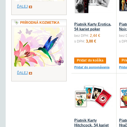
ĎALEJ
PRÍRODNÁ KOZMETIKA
Piatnik Karty Erotica,
Piat
54 kariet poker
Noir
2,44 €
bez DPH:
bez 
3,00 €
s DPH:
s DP
Pridať do košíka
Pri
Pridať do porovnávania
Prid
ĎALEJ
Piatnik Karty
Piat
Hitchcock, 54 kariet
Hrač