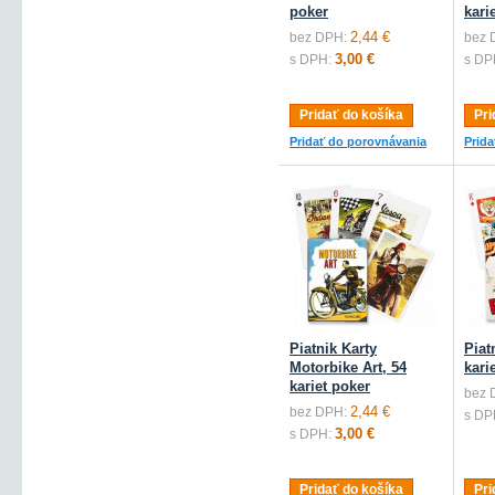
poker
kari
2,44 €
bez DPH:
bez 
3,00 €
s DPH:
s DP
Pridať do košíka
Pri
Pridať do porovnávania
Prid
Piatnik Karty
Piat
Motorbike Art, 54
kari
kariet poker
bez 
2,44 €
bez DPH:
s DP
3,00 €
s DPH:
Pridať do košíka
Pri