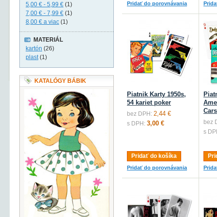
Pridať do porovnávania
Prid
5,00 €
-
5,99 €
(1)
7,00 €
-
7,99 €
(1)
8,00 €
a viac
(1)
MATERIÁL
kartón
(26)
plast
(1)
KATALÓGY BÁBIK
Piatnik Karty 1950s,
Piat
54 kariet poker
Ame
Cars
2,44 €
bez DPH:
bez 
3,00 €
s DPH:
s DP
Pridať do košíka
Pri
Pridať do porovnávania
Prid