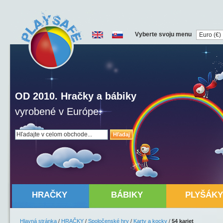
Vyberte svoju menu
OD 2010. Hračky a bábiky
vyrobené v Európe.
Hľadaj
HRAČKY
BÁBIKY
PLYŠÁKY
Hlavná stránka
/
HRAČKY
/
Spoločenské hry
/
Karty a kocky
/
54 kariet