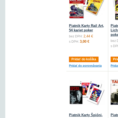
Piatnik Karty Rail Art,
Piat
54 kariet poker
Lich
poke
2,44 €
bez DPH:
bez 
3,00 €
s DPH:
s DP
Pridať do košíka
Pri
Pridať do porovnávania
Prid
Piatnik Karty Špióni,
Piat