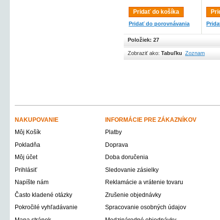
Pridať do košíka
Pri
Pridať do porovnávania
Prid
Položiek: 27
Zobraziť ako:
Tabuľku
Zoznam
NAKUPOVANIE
INFORMÁCIE PRE ZÁKAZNÍKOV
Môj Košík
Platby
Pokladňa
Doprava
Môj účet
Doba doručenia
Prihlásiť
Sledovanie zásielky
Napíšte nám
Reklamácie a vrátenie tovaru
Často kladené otázky
Zrušenie objednávky
Pokročilé vyhľadávanie
Spracovanie osobných údajov