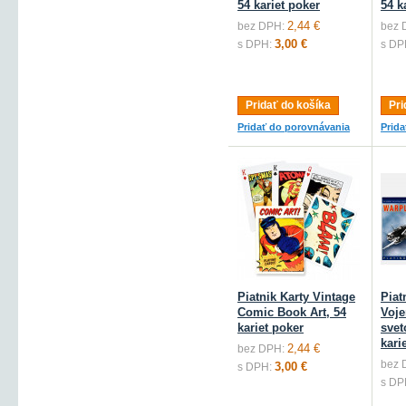
54 kariet poker
54 k
2,44 €
bez DPH:
bez 
3,00 €
s DPH:
s DP
Pridať do košíka
Pri
Pridať do porovnávania
Prid
Piatnik Karty Vintage
Piat
Comic Book Art, 54
Voje
kariet poker
svet
kari
2,44 €
bez DPH:
bez 
3,00 €
s DPH:
s DP