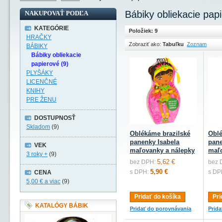
Bábiky obliekacie pap
NAKUPOVAŤ PODĽA
KATEGÓRIE
Položiek: 9
HRAČKY
Zobraziť ako:
Tabuľku
Zoznam
BÁBIKY
Bábiky obliekacie
papierové (9)
PLYŠÁKY
LICENČNÉ
KNIHY
PRE ŽENU
DOSTUPNOSŤ
Skladom
(9)
Oblékáme brazilské
Obl
panenky Isabela
pan
VEK
maľovanky a nálepky
maľo
3 roky +
(9)
5,62 €
bez DPH:
bez 
5,90 €
s DPH:
s DP
CENA
5,00 €
a viac
(9)
Pridať do košíka
Pri
KATALÓGY BÁBIK
Pridať do porovnávania
Prid