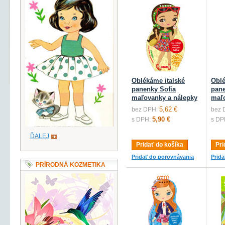
Oblékáme italské
Obl
panenky Sofia
pan
maľovanky a nálepky
maľo
5,62 €
bez DPH:
bez 
5,90 €
s DPH:
s DP
ĎALEJ
Pridať do košíka
Pri
Pridať do porovnávania
Prid
PRÍRODNÁ KOZMETIKA