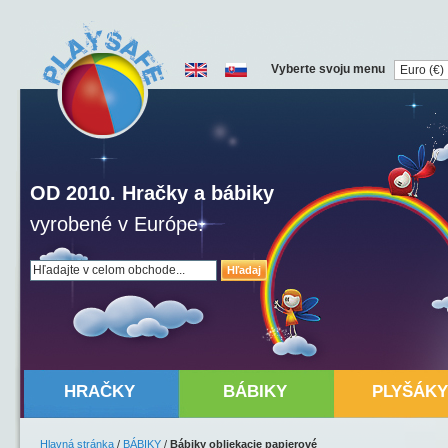
Vyberte svoju menu
OD 2010. Hračky a bábiky
vyrobené v Európe.
Hľadaj
HRAČKY
BÁBIKY
PLYŠÁKY
Hlavná stránka
/
BÁBIKY
/
Bábiky obliekacie papierové