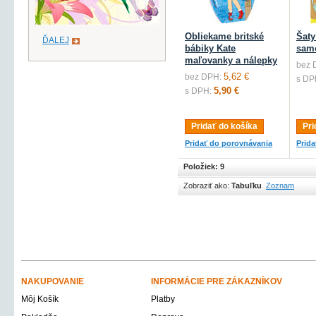
Obliekame britské
Šaty
ĎALEJ
bábiky Kate
sam
maľovanky a nálepky
bez 
5,62 €
bez DPH:
s DP
5,90 €
s DPH:
Pridať do košíka
Pri
Pridať do porovnávania
Prid
Položiek: 9
Zobraziť ako:
Tabuľku
Zoznam
NAKUPOVANIE
INFORMÁCIE PRE ZÁKAZNÍKOV
Môj Košík
Platby