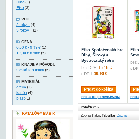
Dino
(1)
Efko
(3)
VEK
3 roky +
(4)
5 rokov +
(2)
CENA
0,00 €
-
9,99 €
(1)
Efko Spoločenská hra
Efko
10,00 €
a viac
(5)
Dlhý, Široký a
Smol
Bystrozraký retro
bez 
KRAJINA PÔVODU
16,18 €
bez DPH:
s DP
Česká republika
(6)
19,90 €
s DPH:
MATERIÁL
drevo
(1)
Pridať do košíka
Pri
kartón
(4)
Pridať do porovnávania
Prid
plast
(1)
Položiek: 6
KATALÓGY BÁBIK
Zobraziť ako:
Tabuľku
Zoznam