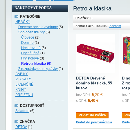
Retro a klasika
NAKUPOVAŤ PODĽA
KATEGÓRIE
Položiek: 6
HRAČKY
Zobraziť ako:
Tabuľku
Zoznam
Drevené hry a hlavolamy
(5)
Spoločenské hry
(6)
Človeče
(1)
Domino
(1)
Hry drevené
(5)
Hry náučné
(1)
Hry stolové
(3)
Retro a klasika (6)
Z rozprávky do rozprávky
(1)
BÁBIKY
DETOA Drevené
Dino
PLYŠÁKY
domino klasické, 55
Z ro
LICENČNÉ
kusov
rozp
KNIHY
5,20 €
PRE ŽENU
bez DPH:
bez 
6,40 €
s DPH:
s DP
DOSTUPNOSŤ
Skladom
(6)
Pridať do košíka
Pri
ZNAČKA
Pridať do porovnávania
Prid
DETOA
(1)