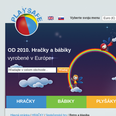
Vyberte svoju menu
OD 2010. Hračky a bábiky
vyrobené v Európe.
Hľadaj
HRAČKY
BÁBIKY
PLYŠÁKY
Hlavná stránka
/
HRAČKY
/
Spoločenské hry
/
Retro a klasika