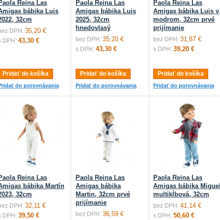
Paola Reina Las
Paola Reina Las
Paola Reina Las
Amigas bábika Luis
Amigas bábika Luis
Amigas bábika Luis v
2022, 32cm
2025, 32cm
modrom, 32cm prvé
hnedovlasý
prijímanie
35,20 €
bez DPH:
35,20 €
31,87 €
bez DPH:
bez DPH:
43,30 €
s DPH:
43,30 €
39,20 €
s DPH:
s DPH:
Pridať do košíka
Pridať do košíka
Pridať do košíka
Pridať do porovnávania
Pridať do porovnávania
Pridať do porovnávania
Paola Reina Las
Paola Reina Las
Paola Reina Las
Amigas bábika Martín
Amigas bábika
Amigas bábika Migue
2023, 32cm
Martin, 32cm prvé
multikĺbová, 32cm
prijímanie
32,11 €
41,14 €
bez DPH:
bez DPH:
36,59 €
bez DPH:
39,50 €
50,60 €
s DPH:
s DPH: