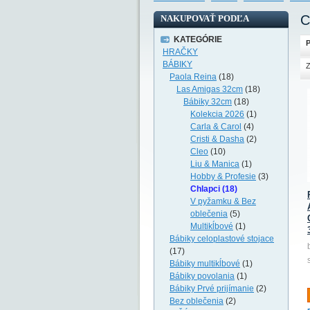
C
NAKUPOVAŤ PODĽA
KATEGÓRIE
P
HRAČKY
BÁBIKY
Z
Paola Reina
(18)
Las Amigas 32cm
(18)
Bábiky 32cm
(18)
Kolekcia 2026
(1)
Carla & Carol
(4)
Cristi & Dasha
(2)
Cleo
(10)
Liu & Manica
(1)
Hobby & Profesie
(3)
Chlapci (18)
V pyžamku & Bez
oblečenia
(5)
Multikĺbové
(1)
Bábiky celoplastové stojace
(17)
Bábiky multikĺbové
(1)
Bábiky povolania
(1)
Bábiky Prvé prijímanie
(2)
Bez oblečenia
(2)