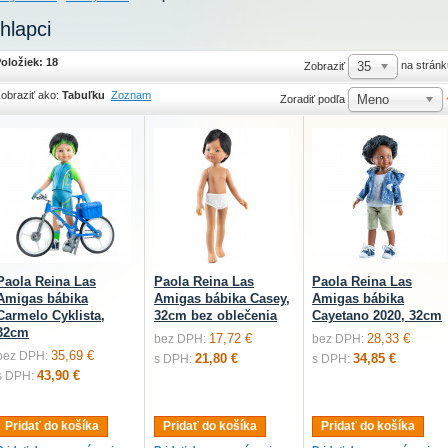
hlapci
oložiek: 18
35
na stránk
Zobraziť
obraziť ako:
Tabuľku
Zoznam
Meno
Zoradiť podľa
Paola Reina Las
Paola Reina Las
Paola Reina Las
Amigas bábika
Amigas bábika Casey,
Amigas bábika
Carmelo Cyklista,
32cm bez oblečenia
Cayetano 2020, 32cm
32cm
17,72 €
28,33 €
bez DPH:
bez DPH:
35,69 €
bez DPH:
21,80 €
34,85 €
s DPH:
s DPH:
43,90 €
s DPH:
Pridať do košíka
Pridať do košíka
Pridať do košíka