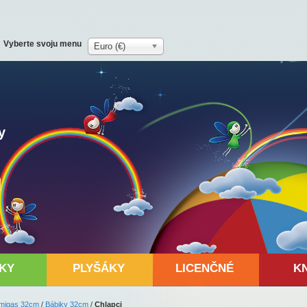
Vyberte svoju menu
Euro (€)
y
KY
PLYŠÁKY
LICENČNÉ
K
migas 32cm
/
Bábiky 32cm
/
Chlapci