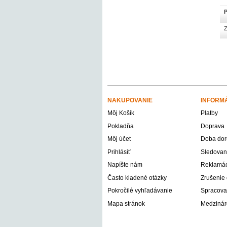
P
Z
NAKUPOVANIE
INFORM
Môj Košík
Platby
Pokladňa
Doprava
Môj účet
Doba dor
Prihlásiť
Sledovani
Napíšte nám
Reklamáci
Často kladené otázky
Zrušenie
Pokročilé vyhľadávanie
Spracova
Mapa stránok
Medzinár