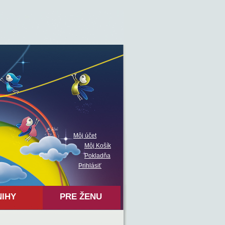
Môj účet
Môj Košík
Pokladňa
Prihlásiť
NIHY
PRE ŽENU