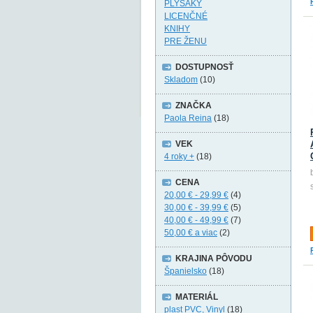
PLYŠÁKY
LICENČNÉ
KNIHY
PRE ŽENU
DOSTUPNOSŤ
Skladom
(10)
ZNAČKA
Paola Reina
(18)
VEK
4 roky +
(18)
CENA
20,00 €
-
29,99 €
(4)
30,00 €
-
39,99 €
(5)
40,00 €
-
49,99 €
(7)
50,00 €
a viac
(2)
KRAJINA PÔVODU
Španielsko
(18)
MATERIÁL
plast PVC, Vinyl
(18)