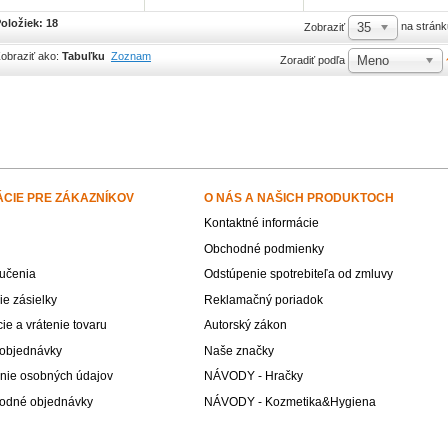
oložiek: 18
35
na stránk
Zobraziť
obraziť ako:
Tabuľku
Zoznam
Meno
Zoradiť podľa
ÁCIE PRE ZÁKAZNÍKOV
O NÁS A NAŠICH PRODUKTOCH
Kontaktné informácie
Obchodné podmienky
učenia
Odstúpenie spotrebiteľa od zmluvy
e zásielky
Reklamačný poriadok
e a vrátenie tovaru
Autorský zákon
 objednávky
Naše značky
nie osobných údajov
NÁVODY - Hračky
odné objednávky
NÁVODY - Kozmetika&Hygiena