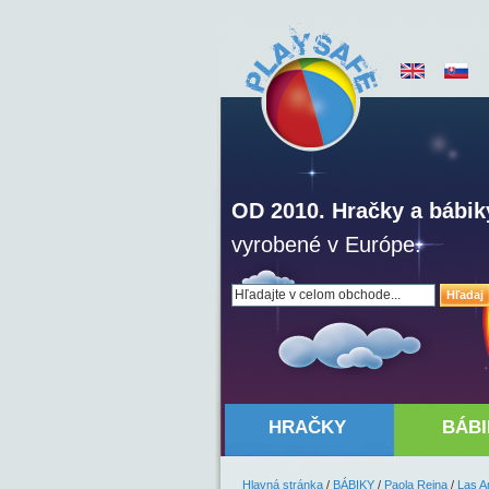
OD 2010. Hračky a bábik
vyrobené v Európe.
Hľadaj
HRAČKY
BÁBI
Hlavná stránka
/
BÁBIKY
/
Paola Reina
/
Las A