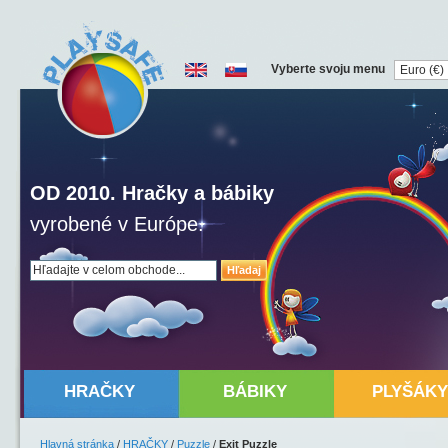
Vyberte svoju menu
OD 2010. Hračky a bábiky
vyrobené v Európe.
Hľadaj
HRAČKY
BÁBIKY
PLYŠÁKY
Hlavná stránka
/
HRAČKY
/
Puzzle
/
Exit Puzzle