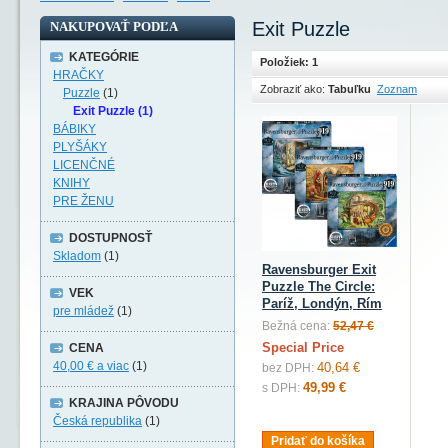
Exit Puzzle
NAKUPOVAŤ PODĽA
KATEGÓRIE
Položiek: 1
HRAČKY
Zobraziť ako:
Tabuľku
Zoznam
Puzzle
(1)
Exit Puzzle (1)
BÁBIKY
PLYŠÁKY
LICENČNÉ
KNIHY
PRE ŽENU
DOSTUPNOSŤ
Skladom
(1)
Ravensburger Exit
Puzzle The Circle:
VEK
Paríž, Londýn, Rím
pre mládež
(1)
Bežná cena:
52,47 €
Special Price
CENA
40,00 €
a viac
(1)
40,64 €
bez DPH:
49,99 €
s DPH:
KRAJINA PÔVODU
Česká republika
(1)
Pridať do košíka