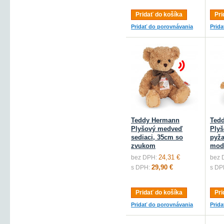
Pridať do košíka
Pri
Pridať do porovnávania
Prid
Teddy Hermann
Ted
Plyšový medveď
Ply
sediaci, 35cm so
pyž
zvukom
mod
24,31 €
bez DPH:
bez 
29,90 €
s DPH:
s DP
Pridať do košíka
Pri
Pridať do porovnávania
Prid