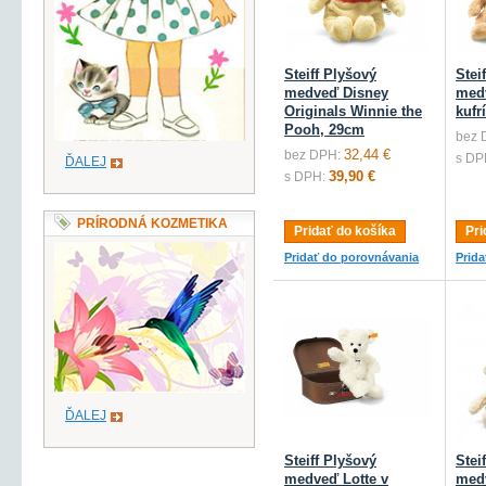
Steiff Plyšový
Stei
medveď Disney
med
Originals Winnie the
kufr
Pooh, 29cm
bez 
32,44 €
bez DPH:
s DP
ĎALEJ
39,90 €
s DPH:
PRÍRODNÁ KOZMETIKA
Pridať do košíka
Pri
Pridať do porovnávania
Prid
ĎALEJ
Steiff Plyšový
Stei
medveď Lotte v
medv