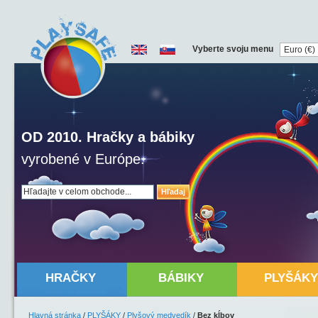
Vyberte svoju menu
OD 2010. Hračky a bábiky
vyrobené v Európe.
Hľadaj
HRAČKY
BÁBIKY
PLYŠÁKY
Hlavná stránka
/
PLYŠÁKY
/
Plyšový medvedík
/
Bez kĺbov