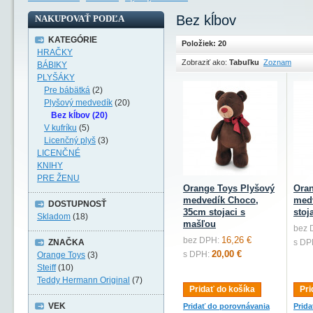
Bez kĺbov
NAKUPOVAŤ PODĽA
KATEGÓRIE
Položiek: 20
HRAČKY
Zobraziť ako:
Tabuľku
Zoznam
BÁBIKY
PLYŠÁKY
Pre bábätká
(2)
Plyšový medvedík
(20)
Bez kĺbov (20)
V kufríku
(5)
Licenčný plyš
(3)
LICENČNÉ
KNIHY
PRE ŽENU
Orange Toys Plyšový
Oran
medvedík Choco,
medv
DOSTUPNOSŤ
35cm stojaci s
stoj
Skladom
(18)
mašľou
bez 
16,26 €
bez DPH:
ZNAČKA
s DP
20,00 €
s DPH:
Orange Toys
(3)
Steiff
(10)
Teddy Hermann Original
(7)
Pridať do košíka
Pri
VEK
Pridať do porovnávania
Prid