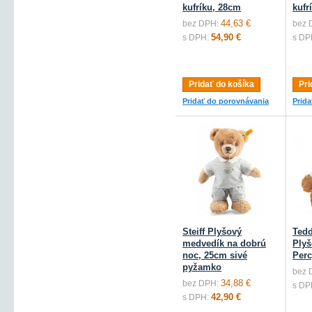
kufríku, 28cm
kufr
44,63 €
bez DPH:
bez 
54,90 €
s DPH:
s DP
Pridať do košíka
Pri
Pridať do porovnávania
Prid
Steiff Plyšový
Ted
medvedík na dobrú
Ply
noc, 25cm sivé
Perc
pyžamko
bez 
34,88 €
bez DPH:
s DP
42,90 €
s DPH: