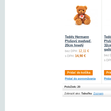
Teddy Hermann
Ted
Plyšový medveď,
Ply
20cm hnedý
32c
gaš
12,11 €
bez DPH:
bez 
14,90 €
s DPH:
s DP
Pridať do košíka
Pri
Pridať do porovnávania
Prid
Položiek: 20
Zobraziť ako:
Tabuľku
Zoznam