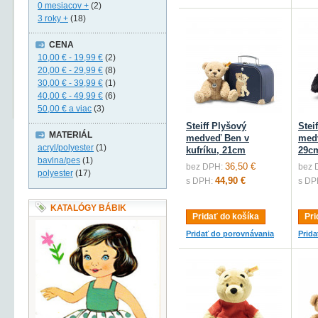
0 mesiacov +
(2)
3 roky +
(18)
CENA
10,00 €
-
19,99 €
(2)
20,00 €
-
29,99 €
(8)
30,00 €
-
39,99 €
(1)
40,00 €
-
49,99 €
(6)
50,00 €
a viac
(3)
Steiff Plyšový
Stei
MATERIÁL
medveď Ben v
med
acryl/polyester
(1)
kufríku, 21cm
29c
bavlna/pes
(1)
36,50 €
bez DPH:
bez 
polyester
(17)
44,90 €
s DPH:
s DP
KATALÓGY BÁBIK
Pridať do košíka
Pri
Pridať do porovnávania
Prid