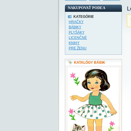
L
NAKUPOVAŤ PODĽA
KATEGÓRIE
HRAČKY
BÁBIKY
PLYŠÁKY
LICENČNÉ
KNIHY
PRE ŽENU
KATALÓGY BÁBIK