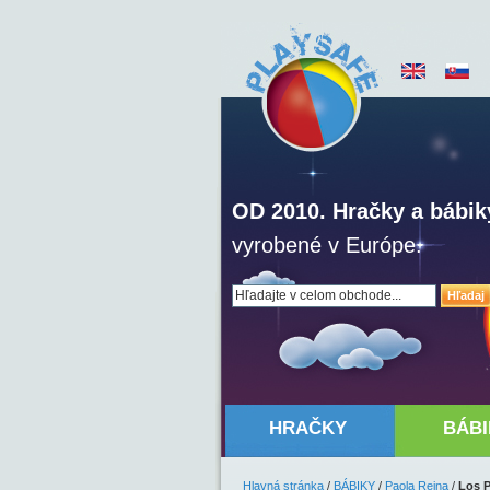
OD 2010. Hračky a bábik
vyrobené v Európe.
Hľadaj
HRAČKY
BÁBI
Hlavná stránka
/
BÁBIKY
/
Paola Reina
/
Los 