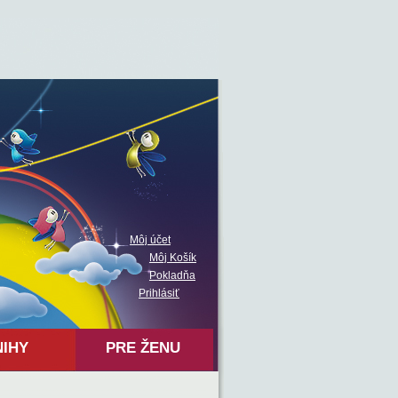
Môj účet
Môj Košík
Pokladňa
Prihlásiť
NIHY
PRE ŽENU