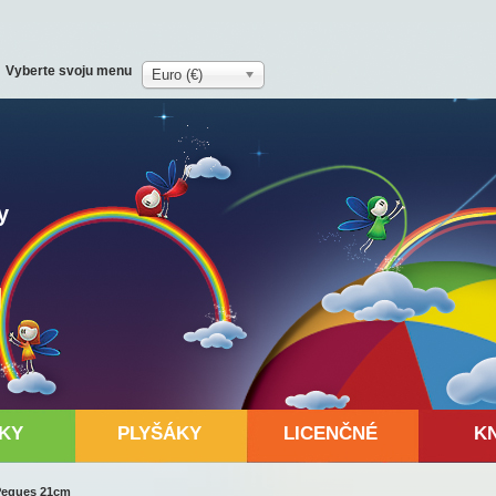
Vyberte svoju menu
Euro (€)
y
KY
PLYŠÁKY
LICENČNÉ
K
Peques 21cm