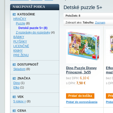
Detské puzzle 5+
NAKUPOVAŤ PODĽA
KATEGÓRIE
Položiek: 8
HRAČKY
Zobraziť ako:
Tabuľku
Zoznam
Puzzle
(8)
Detské puzzle 5+ (8)
Z rozprávky do rozprávky
(4)
BÁBIKY
PLYŠÁKY
LICENČNÉ
KNIHY
PRE ŽENU
DOSTUPNOSŤ
Dino Puzzle Disney
Efko
Skladom
(8)
Princezné, 3x55
mazl
6,10 €
bez DPH:
bez 
ZNAČKA
Dino
(1)
7,50 €
s DPH:
s DP
Efko
(1)
Pridať do košíka
Pri
VEK
5 rokov +
(8)
Pridať do porovnávania
Prid
CENA