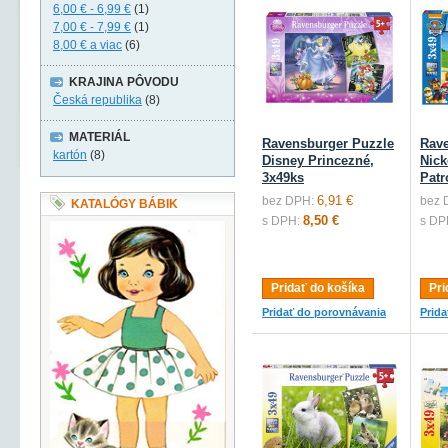
6,00 €
-
6,99 €
(1)
7,00 €
-
7,99 €
(1)
8,00 €
a viac
(6)
KRAJINA PÔVODU
Česká republika
(8)
MATERIÁL
Ravensburger Puzzle
Rave
kartón
(8)
Disney Princezné,
Nick
3x49ks
Patr
6,91 €
bez DPH:
bez 
KATALÓGY BÁBIK
8,50 €
s DPH:
s DP
Pridať do košíka
Pri
Pridať do porovnávania
Prid