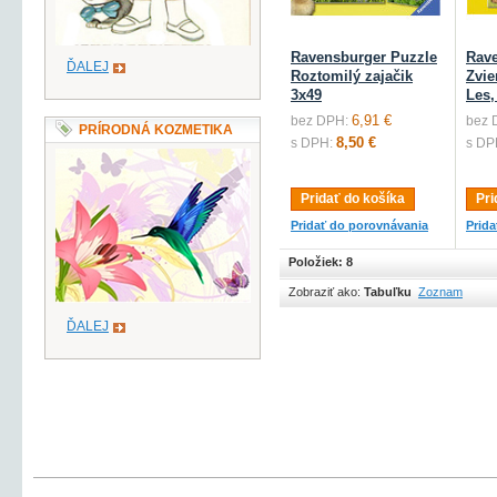
Ravensburger Puzzle
Rave
ĎALEJ
Roztomilý zajačik
Zvie
3x49
Les,
6,91 €
bez DPH:
bez 
PRÍRODNÁ KOZMETIKA
8,50 €
s DPH:
s DP
Pridať do košíka
Pri
Pridať do porovnávania
Prid
Položiek: 8
Zobraziť ako:
Tabuľku
Zoznam
ĎALEJ