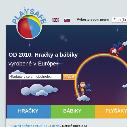
Vyberte svoju menu
OD 2010. Hračky a bábiky
vyrobené v Európe.
Hľadaj
HRAČKY
BÁBIKY
PLYŠÁKY
Hlavná stránka
/
HRAČKY
/
Puzzle
/
Detské puzzle 5+