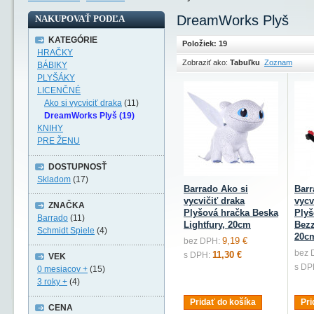
DreamWorks Plyš
NAKUPOVAŤ PODĽA
KATEGÓRIE
Položiek: 19
HRAČKY
Zobraziť ako:
Tabuľku
Zoznam
BÁBIKY
PLYŠÁKY
LICENČNÉ
Ako si vycviciť draka
(11)
DreamWorks Plyš (19)
KNIHY
PRE ŽENU
DOSTUPNOSŤ
Skladom
(17)
Barrado Ako si
Barr
vycvičiť draka
vycv
ZNAČKA
Plyšová hračka Beska
Plyš
Barrado
(11)
Lightfury, 20cm
Bezz
Schmidt Spiele
(4)
20c
9,19 €
bez DPH:
bez 
11,30 €
s DPH:
VEK
s DP
0 mesiacov +
(15)
3 roky +
(4)
Pridať do košíka
Pri
CENA