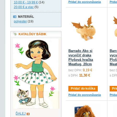
Pridať do porovnávania
Prid
10,00 €
-
19,99 €
(14)
20,00 €
a viac
(5)
MATERIÁL
polyester
(19)
KATALÓGY BÁBIK
Barrado Ako si
Barr
vycvičiť draka
vycv
Plyšová hračka
Plyš
Meatlug, 20cm
Meat
9,19 €
bez DPH:
bez 
11,30 €
s DPH:
s DP
Pridať do košíka
Pri
Pridať do porovnávania
Prid
ĎALEJ