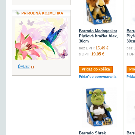
PRÍRODNÁ KOZMETIKA
Barrado Madagaskar
Bar
Plyšová hračka Alex,
Plyš
30cm
30c
15,49 €
bez DPH:
bez 
19,05 €
s DPH:
s DP
ĎALEJ
Pridať do košíka
Pri
Pridať do porovnávania
Prid
Barrado Shrek
Barr