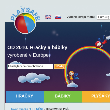
Vyberte svoju menu
OD 2010. Hračky a bábiky
vyrobené v Európe.
Hľadaj
HRAČKY
BÁBIKY
PLYŠÁKY
Hlavná stránka
/
LICENČNÉ
/
DreamWorks Plyš