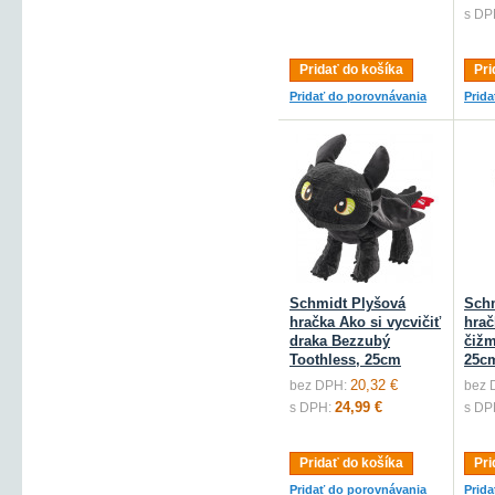
s DP
Pridať do košíka
Pri
Pridať do porovnávania
Prid
Schmidt Plyšová
Schm
hračka Ako si vycvičiť
hrač
draka Bezzubý
čižm
Toothless, 25cm
25c
20,32 €
bez DPH:
bez 
24,99 €
s DPH:
s DP
Pridať do košíka
Pri
Pridať do porovnávania
Prid