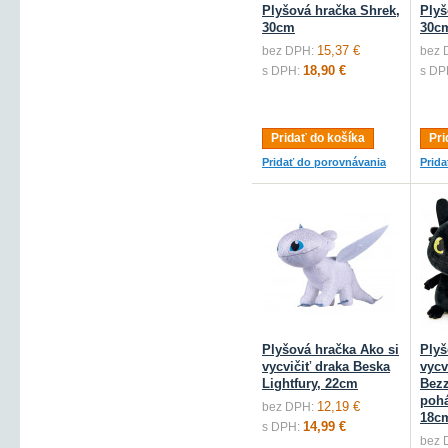
Plyšová hračka Shrek,
Plyš
30cm
30c
15,37 €
bez DPH:
bez 
18,90 €
s DPH:
s DP
Pridať do košíka
Pri
Pridať do porovnávania
Prid
Plyšová hračka Ako si
Plyš
vycvičiť draka Beska
vycv
Lightfury, 22cm
Bezz
pohá
12,19 €
bez DPH:
18c
14,99 €
s DPH:
bez 