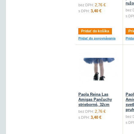
ružo
2,76 €
bez DPH:
bez 
3,40 €
s DPH:
s DP
Pridať do košíka
Pri
Pridať do porovnávania
Prid
Paola Reina Las
Paol
Amigas Pančuchy
Ami
strieborné, 32cm
svet
pru
2,76 €
bez DPH:
bez 
3,40 €
s DPH:
s DP