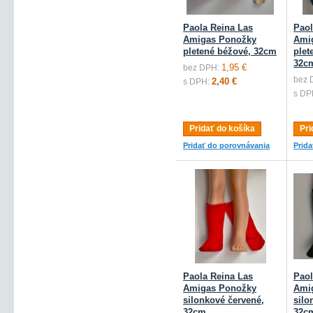
Paola Reina Las
Paol
Amigas Ponožky
Ami
pletené béžové, 32cm
plet
32c
1,95 €
bez DPH:
bez 
2,40 €
s DPH:
s DP
Pridať do košíka
Pri
Pridať do porovnávania
Prid
Paola Reina Las
Paol
Amigas Ponožky
Ami
silonkové červené,
silo
32cm
32c