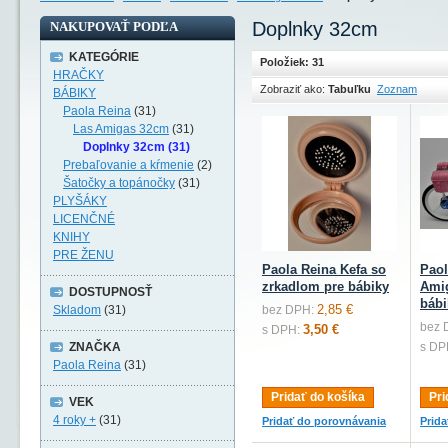
Doplnky 32cm
NAKUPOVAŤ PODĽA
KATEGÓRIE
Položiek: 31
HRAČKY
Zobraziť ako:
Tabuľku
Zoznam
BÁBIKY
Paola Reina
(31)
Las Amigas 32cm
(31)
Doplnky 32cm (31)
Prebaľovanie a kŕmenie
(2)
Šatočky a topánočky
(31)
PLYŠÁKY
LICENČNÉ
KNIHY
PRE ŽENU
Paola Reina Kefa so
Paol
zrkadlom pre bábiky
Amig
DOSTUPNOSŤ
bábi
2,85 €
Skladom
(31)
bez DPH:
bez 
3,50 €
s DPH:
ZNAČKA
s DP
Paola Reina
(31)
Pridať do košíka
Pri
VEK
4 roky +
(31)
Pridať do porovnávania
Prid