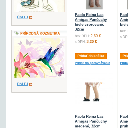
Paola Reina Las
Paol
ĎALEJ
Amigas Pančuchy
Ami
biele vzorované,
biel
32cm
bez 
PRÍRODNÁ KOZMETIKA
2,60 €
bez DPH:
s DP
3,20 €
s DPH:
Pridať do košíka
Pri
Pridať do porovnávania
Prid
ĎALEJ
Paola Reina Las
Paol
Amigas Pančuchy
Ami
medené, 32cm
pru