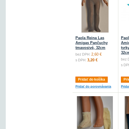
Paola Reina Las
Paol
Amigas Pančuchy
Ami
tmavosivé, 32cm
tyrk
32c
2,60 €
bez DPH:
bez 
3,20 €
s DPH:
s DP
Pridať do košíka
Pri
Pridať do porovnávania
Prid