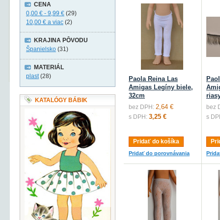
CENA
0,00 €
-
9,99 €
(29)
10,00 €
a viac
(2)
KRAJINA PÔVODU
Španielsko
(31)
MATERIÁL
plast
(28)
Paola Reina Las
Paol
Amigas Legíny biele,
Ami
32cm
rias
KATALÓGY BÁBIK
2,64 €
bez DPH:
bez 
3,25 €
s DPH:
s DP
Pridať do košíka
Pri
Pridať do porovnávania
Prid