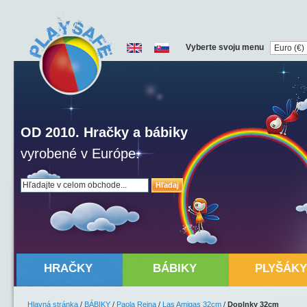
Vyberte svoju menu
OD 2010. Hračky a bábiky
vyrobené v Európe.
Hľadaj
HRAČKY
BÁBIKY
PLYŠÁKY
Hlavná stránka
/
BÁBIKY
/
Paola Reina
/
Las Amigas 32cm
/
Doplnky 32cm