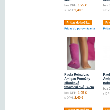
1,95 €
bez DPH:
bez 
2,40 €
s DPH:
s DP
Pridať do košíka
Pri
Pridať do porovnávania
Prid
Paola Reina Las
Paol
Amigas Ponožky
Ami
silonkové
noha
tmavoružové, 32cm
bez 
1,95 €
bez DPH:
s DP
2,40 €
s DPH: