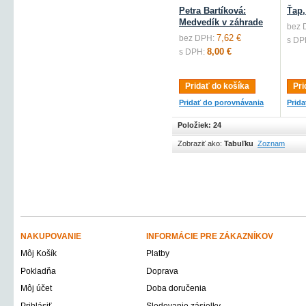
Petra Bartíková:
Ťap,
Medvedík v záhrade
bez 
7,62 €
bez DPH:
s DP
8,00 €
s DPH:
Pridať do košíka
Pri
Pridať do porovnávania
Prid
Položiek: 24
Zobraziť ako:
Tabuľku
Zoznam
NAKUPOVANIE
INFORMÁCIE PRE ZÁKAZNÍKOV
Môj Košík
Platby
Pokladňa
Doprava
Môj účet
Doba doručenia