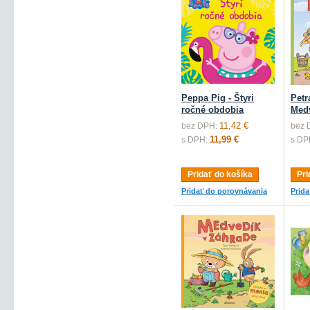
Peppa Pig - Štyri
Petr
ročné obdobia
Medv
11,42 €
bez DPH:
bez 
11,99 €
s DPH:
s DP
Pridať do košíka
Pri
Pridať do porovnávania
Prid