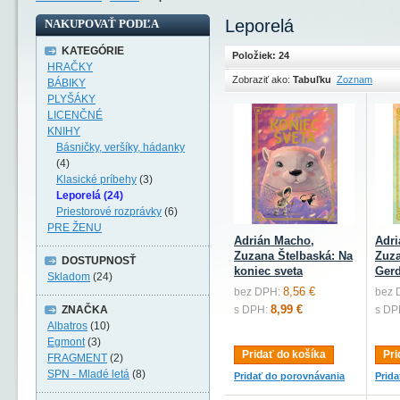
Leporelá
NAKUPOVAŤ PODĽA
KATEGÓRIE
Položiek: 24
HRAČKY
Zobraziť ako:
Tabuľku
Zoznam
BÁBIKY
PLYŠÁKY
LICENČNÉ
KNIHY
Básničky, veršíky, hádanky
(4)
Klasické príbehy
(3)
Leporelá (24)
Priestorové rozprávky
(6)
PRE ŽENU
Adrián Macho,
Adri
Zuzana Štelbaská: Na
Zuza
DOSTUPNOSŤ
koniec sveta
Gerd
Skladom
(24)
8,56 €
bez DPH:
bez 
8,99 €
ZNAČKA
s DPH:
s DP
Albatros
(10)
Egmont
(3)
Pridať do košíka
Pri
FRAGMENT
(2)
SPN - Mladé letá
(8)
Pridať do porovnávania
Prid