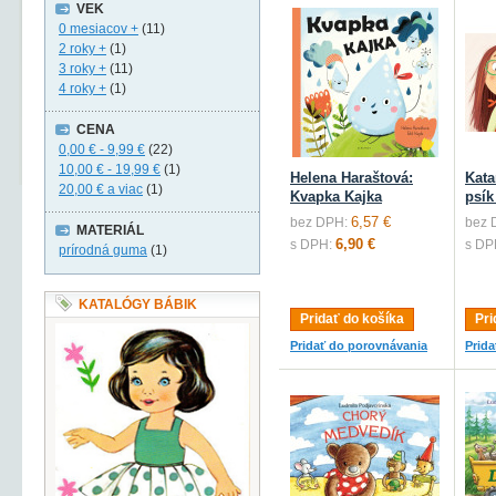
VEK
0 mesiacov +
(11)
2 roky +
(1)
3 roky +
(11)
4 roky +
(1)
CENA
0,00 €
-
9,99 €
(22)
10,00 €
-
19,99 €
(1)
Helena Haraštová:
Kata
20,00 €
a viac
(1)
Kvapka Kajka
psík
6,57 €
bez DPH:
bez 
MATERIÁL
6,90 €
s DPH:
s DP
prírodná guma
(1)
KATALÓGY BÁBIK
Pridať do košíka
Pri
Pridať do porovnávania
Prid