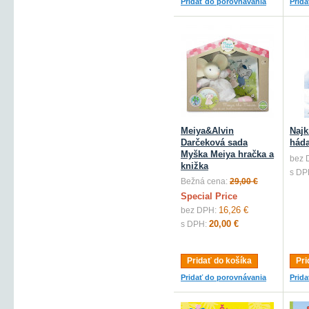
Pridať do porovnávania
Prid
Meiya&Alvin
Najk
Darčeková sada
hád
Myška Meiya hračka a
bez 
knižka
s DP
Bežná cena:
29,00 €
Special Price
16,26 €
bez DPH:
20,00 €
s DPH:
Pridať do košíka
Pri
Pridať do porovnávania
Prid