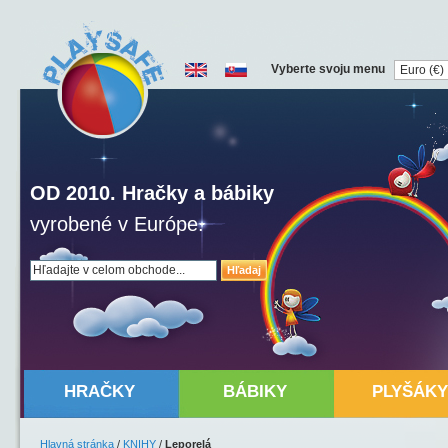
Vyberte svoju menu
OD 2010. Hračky a bábiky
vyrobené v Európe.
Hľadaj
HRAČKY
BÁBIKY
PLYŠÁKY
Hlavná stránka
/
KNIHY
/
Leporelá