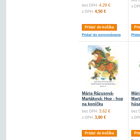
bez 
4,29 €
bez DPH:
s DP
4,50 €
s DPH:
Pridať do košíka
Pri
Pridať do porovnávania
Prid
Mária Rázusová-
Mári
Martáková: Hop - hop
Mart
na koníčku
hús
3,62 €
bez DPH:
bez 
3,80 €
s DPH:
s DP
Pridať do košíka
Pri