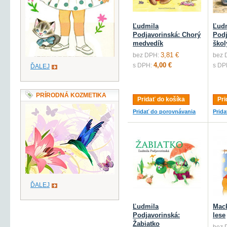
Ľudmila
Ľud
Podjavorinská: Chorý
Podj
medvedík
škol
3,81 €
bez DPH:
bez 
4,00 €
s DPH:
s DP
ĎALEJ
PRÍRODNÁ KOZMETIKA
Pridať do košíka
Pri
Pridať do porovnávania
Prid
ĎALEJ
Ľudmila
Mack
Podjavorinská:
lese
Žabiatko