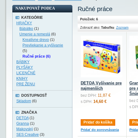
Ručné práce
NAKUPOVAŤ PODĽA
KATEGÓRIE
Položiek: 6
HRAČKY
Zobraziť ako:
Tabuľku
Zoznam
Bábätko
(1)
Umenie a remeslá
(6)
Kreatívne drevo
(1)
Prevliekanie a vyšívanie
(5)
Ručné práce (6)
BÁBIKY
PLYŠÁKY
LICENČNÉ
KNIHY
DETOA Vyšívanie pre
Gran
PRE ŽENU
najmenších
pre 
Šnúr
11,87 €
DOSTUPNOSŤ
bez DPH:
bez 
Skladom
(6)
14,60 €
s DPH:
s DP
ZNAČKA
DETOA
(1)
Pridať do košíka
Pri
Granna
(1)
Makovský
(1)
Pridať do porovnávania
Prid
SES Creative
(3)