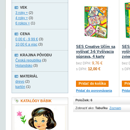
VEK
3 roky +
(2)
4 roky +
(3)
6 rokov +
(1)
CENA
0,00 €
-
9,99 €
(3)
10,00 €
a viac
(3)
SES Creative Učím sa
SES 
vyšívať 3-6 Vyšívacia
vyší
KRAJINA PÔVODU
súprava, 4 karty
zvie
Česká republika
(3)
9,76 €
bez DPH:
bez 
Holandsko
(3)
12,00 €
s DPH:
s DP
MATERIÁL
drevo
(2)
Pridať do košíka
Pri
kartón
(1)
Pridať do porovnávania
Prid
Položiek: 6
KATALÓGY BÁBIK
Zobraziť ako:
Tabuľku
Zoznam