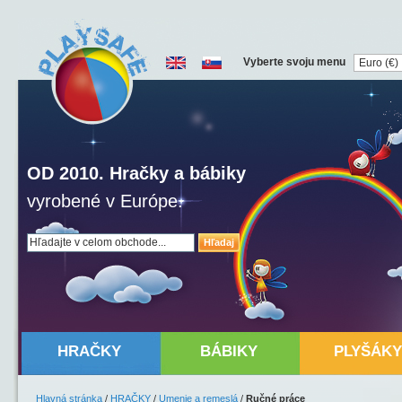
Vyberte svoju menu
OD 2010. Hračky a bábiky
vyrobené v Európe.
Hľadaj
HRAČKY
BÁBIKY
PLYŠÁKY
Hlavná stránka
/
HRAČKY
/
Umenie a remeslá
/
Ručné práce