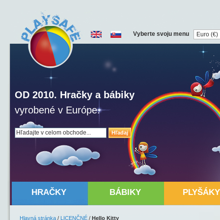
Vyberte svoju menu
OD 2010. Hračky a bábiky
vyrobené v Európe.
Hľadaj
HRAČKY
BÁBIKY
PLYŠÁKY
Hlavná stránka
/
LICENČNÉ
/
Hello Kitty