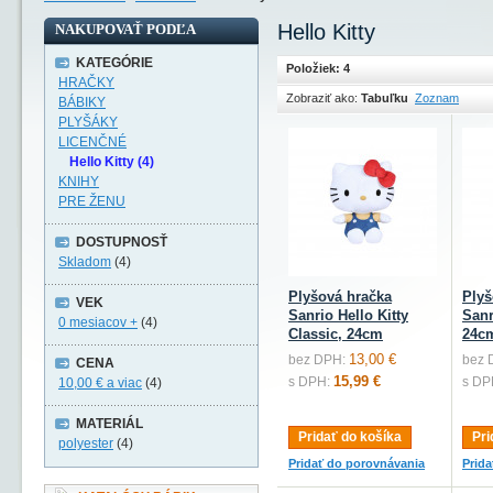
Hello Kitty
NAKUPOVAŤ PODĽA
KATEGÓRIE
Položiek: 4
HRAČKY
Zobraziť ako:
Tabuľku
Zoznam
BÁBIKY
PLYŠÁKY
LICENČNÉ
Hello Kitty (4)
KNIHY
PRE ŽENU
DOSTUPNOSŤ
Skladom
(4)
Plyšová hračka
Plyš
VEK
Sanrio Hello Kitty
Sanr
0 mesiacov +
(4)
Classic, 24cm
24c
13,00 €
bez DPH:
bez 
CENA
15,99 €
s DPH:
s DP
10,00 €
a viac
(4)
MATERIÁL
Pridať do košíka
Pri
polyester
(4)
Pridať do porovnávania
Prid