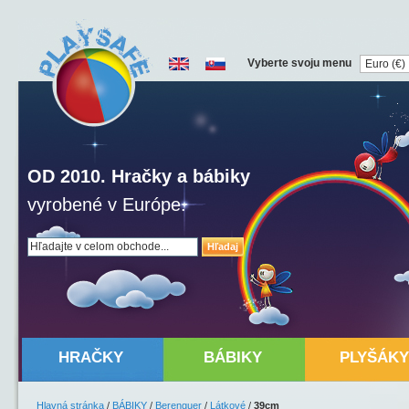
Vyberte svoju menu
OD 2010. Hračky a bábiky
vyrobené v Európe.
Hľadaj
HRAČKY
BÁBIKY
PLYŠÁKY
Hlavná stránka
/
BÁBIKY
/
Berenguer
/
Látkové
/
39cm