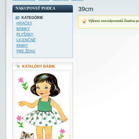
39cm
NAKUPOVAŤ PODĽA
KATEGÓRIE
Výberu nezodpovedá žiadna p
HRAČKY
BÁBIKY
PLYŠÁKY
LICENČNÉ
KNIHY
PRE ŽENU
KATALÓGY BÁBIK