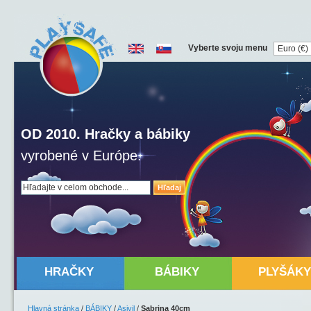
Vyberte svoju menu
OD 2010. Hračky a bábiky
vyrobené v Európe.
Hľadaj
HRAČKY
BÁBIKY
PLYŠÁKY
Hlavná stránka
/
BÁBIKY
/
Asivil
/
Sabrina 40cm