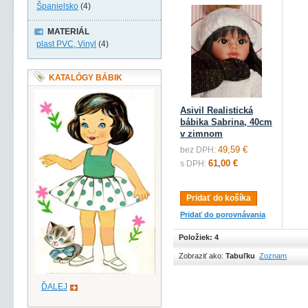
Španielsko
(4)
MATERIÁL
plast PVC, Vinyl
(4)
KATALÓGY BÁBIK
Asivil Realistická
bábika Sabrina, 40cm
v zimnom
49,59 €
bez DPH:
61,00 €
s DPH:
Pridať do košíka
Pridať do porovnávania
Položiek: 4
Zobraziť ako:
Tabuľku
Zoznam
ĎALEJ