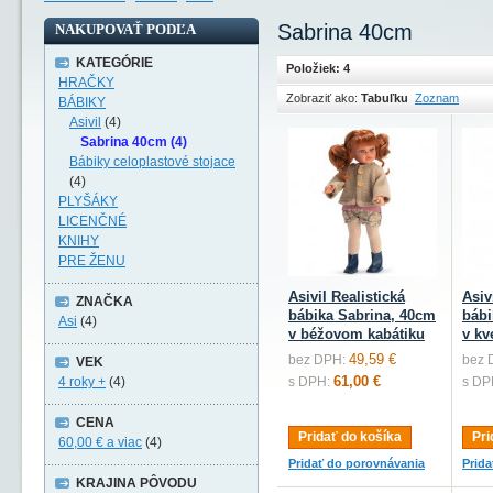
Sabrina 40cm
NAKUPOVAŤ PODĽA
KATEGÓRIE
Položiek: 4
HRAČKY
Zobraziť ako:
Tabuľku
Zoznam
BÁBIKY
Asivil
(4)
Sabrina 40cm (4)
Bábiky celoplastové stojace
(4)
PLYŠÁKY
LICENČNÉ
KNIHY
PRE ŽENU
Asivil Realistická
Asiv
ZNAČKA
bábika Sabrina, 40cm
bábi
Asi
(4)
v béžovom kabátiku
v kv
49,59 €
bez DPH:
bez 
VEK
61,00 €
4 roky +
(4)
s DPH:
s DP
CENA
Pridať do košíka
Pri
60,00 €
a viac
(4)
Pridať do porovnávania
Prid
KRAJINA PÔVODU