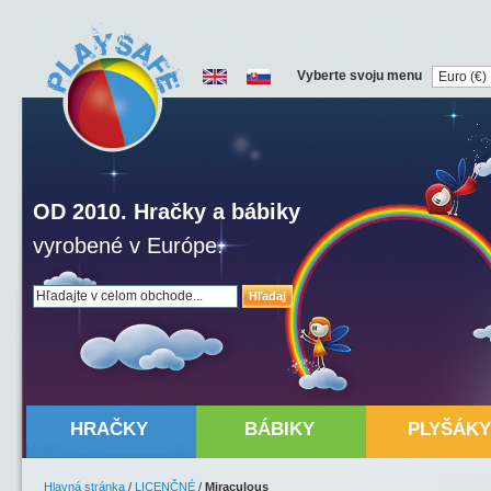
Vyberte svoju menu
OD 2010. Hračky a bábiky
vyrobené v Európe.
Hľadaj
HRAČKY
BÁBIKY
PLYŠÁKY
Hlavná stránka
/
LICENČNÉ
/
Miraculous