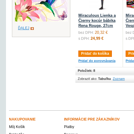
Miraculous Lienka a
Mira
Čierny kocúr bábika
Čier
Rena Rouge, 27cm
Vesp
ĎALEJ
20,32 €
bez DPH:
bez 
24,99 €
s DPH:
s DP
Pridať do košíka
Pri
Pridať do porovnávania
Prid
Položiek: 8
Zobraziť ako:
Tabuľku
Zoznam
NAKUPOVANIE
INFORMÁCIE PRE ZÁKAZNÍKOV
Môj Košík
Platby