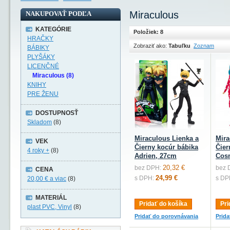
Miraculous
NAKUPOVAŤ PODĽA
KATEGÓRIE
Položiek: 8
HRAČKY
Zobraziť ako:
Tabuľku
Zoznam
BÁBIKY
PLYŠÁKY
LICENČNÉ
Miraculous (8)
KNIHY
PRE ŽENU
DOSTUPNOSŤ
Skladom
(8)
Miraculous Lienka a
Mira
VEK
Čierny kocúr bábika
Čier
4 roky +
(8)
Adrien, 27cm
Cos
20,32 €
bez DPH:
bez 
CENA
24,99 €
s DPH:
s DP
20,00 €
a viac
(8)
MATERIÁL
Pridať do košíka
Pri
plast PVC, Vinyl
(8)
Pridať do porovnávania
Prid