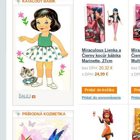
KATALÓGY BÁBIK
Miraculous Lienka a
Mira
Čierny kocúr bábika
Čier
Marinette, 27cm
Mul
20,32 €
bez DPH:
bez 
24,99 €
s DPH:
s DP
Pridať do košíka
Pri
ĎALEJ
Pridať do porovnávania
Prid
PRÍRODNÁ KOZMETIKA