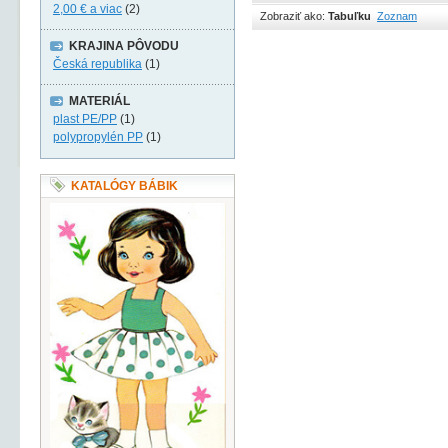
2,00 €
a viac
(2)
Zobraziť ako:
Tabuľku
Zoznam
KRAJINA PÔVODU
Česká republika
(1)
MATERIÁL
plast PE/PP
(1)
polypropylén PP
(1)
KATALÓGY BÁBIK