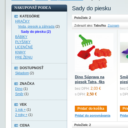
Sady do piesku
NAKUPOVAŤ PODĽA
KATEGÓRIE
Položiek: 2
HRAČKY
Zobraziť ako:
Tabuľku
Zoznam
Voda, piesok a záhrada
(2)
Sady do piesku (2)
BÁBIKY
PLYŠÁKY
LICENČNÉ
KNIHY
PRE ŽENU
DOSTUPNOSŤ
Skladom
(2)
Dino Súprava na
Smě
piesok Tatra, 4ks
pies
ZNAČKA
2,03 €
bez DPH:
bez 
Dino
(1)
Směr
(1)
2,50 €
s DPH:
s DP
VEK
Pridať do košíka
Pri
1 rok +
(1)
2 roky +
(1)
Pridať do porovnávania
Prid
Položiek: 2
CENA