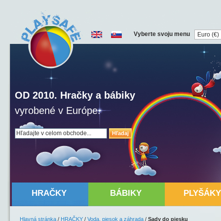
Vyberte svoju menu
OD 2010. Hračky a bábiky
vyrobené v Európe.
Hľadaj
HRAČKY
BÁBIKY
PLYŠÁKY
Hlavná stránka
/
HRAČKY
/
Voda, piesok a záhrada
/
Sady do piesku