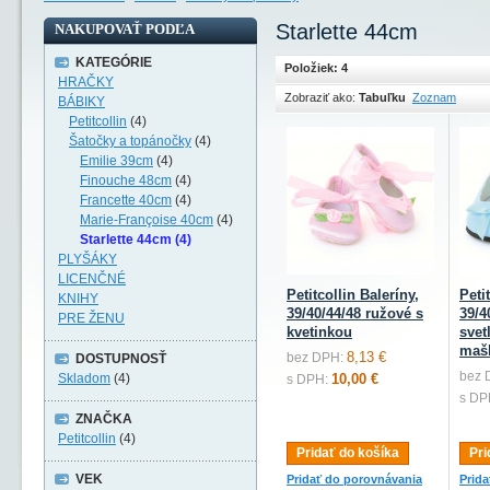
Starlette 44cm
NAKUPOVAŤ PODĽA
KATEGÓRIE
Položiek: 4
HRAČKY
Zobraziť ako:
Tabuľku
Zoznam
BÁBIKY
Petitcollin
(4)
Šatočky a topánočky
(4)
Emilie 39cm
(4)
Finouche 48cm
(4)
Francette 40cm
(4)
Marie-Françoise 40cm
(4)
Starlette 44cm (4)
PLYŠÁKY
LICENČNÉ
Petitcollin Baleríny,
Peti
KNIHY
39/40/44/48 ružové s
39/4
PRE ŽENU
kvetinkou
svet
maš
8,13 €
bez DPH:
DOSTUPNOSŤ
bez 
Skladom
(4)
10,00 €
s DPH:
s DP
ZNAČKA
Petitcollin
(4)
Pridať do košíka
Pri
VEK
Pridať do porovnávania
Prid