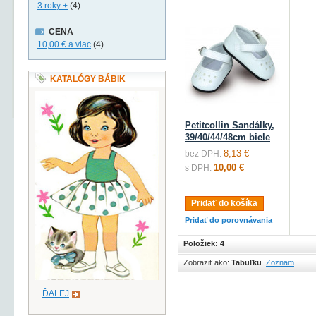
3 roky +
(4)
CENA
10,00 €
a viac
(4)
KATALÓGY BÁBIK
Petitcollin Sandálky,
39/40/44/48cm biele
8,13 €
bez DPH:
10,00 €
s DPH:
Pridať do košíka
Pridať do porovnávania
Položiek: 4
Zobraziť ako:
Tabuľku
Zoznam
ĎALEJ