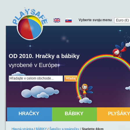
Vyberte svoju menu
OD 2010. Hračky a bábiky
vyrobené v Európe.
Hľadaj
HRAČKY
BÁBIKY
PLYŠÁKY
Hlavná stránka
/
BÁBIKY
/
Šatočky a topánočky
/
Starlette 44cm