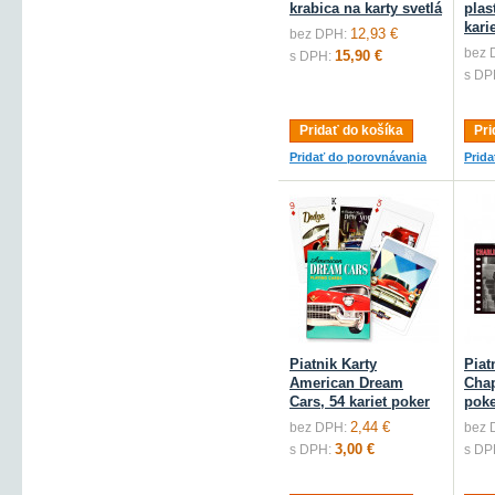
krabica na karty svetlá
plas
kari
12,93 €
bez DPH:
bez 
15,90 €
s DPH:
s DP
Pridať do košíka
Pri
Pridať do porovnávania
Prid
Piatnik Karty
Piat
American Dream
Chap
Cars, 54 kariet poker
poke
2,44 €
bez DPH:
bez 
3,00 €
s DPH:
s DP