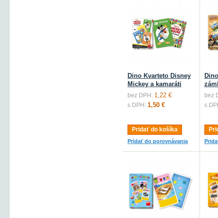
Dino Kvarteto Disney
Dino
Mickey a kamaráti
zám
1,22 €
bez DPH:
bez 
1,50 €
s DPH:
s DP
Pridať do košíka
Pri
Pridať do porovnávania
Prid