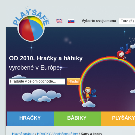
Vyberte svoju menu
OD 2010. Hračky a bábiky
vyrobené v Európe.
Hľadaj
HRAČKY
BÁBIKY
PLYŠÁKY
Hlavná stránka
/
HRAČKY
/
Spoločenské hry
/
Karty a kocky