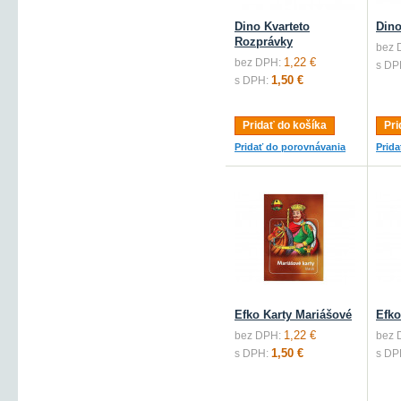
Dino Kvarteto
Dino
Rozprávky
bez 
1,22 €
bez DPH:
s DP
1,50 €
s DPH:
Pridať do košíka
Pri
Pridať do porovnávania
Prid
Efko Karty Mariášové
Efko
1,22 €
bez DPH:
bez 
1,50 €
s DPH:
s DP