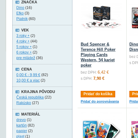
ZNAČKA
Dino
(16)
Efko
(3)
Piatnik
(60)
VEK
3 roky +
(2)
4 roky +
(44)
Bud Spencer &
Dino
5 rokov +
(1)
Terence Hill Poker
Disn
6 rokov +
(2)
Playing Cards
bez 
pre mládež
(36)
Western, 54 kariet
s DP
poker
CENA
6,42 €
bez DPH:
0,00 €
-
9,99 €
(82)
7,90 €
s DPH:
10,00 €
a viac
(2)
KRAJINA PÔVODU
Pridať do košíka
Pri
Česká republika
(22)
Pridať do porovnávania
Prid
Rakúsko
(27)
MATERIÁL
drevo
(1)
kartón
(82)
papier
(2)
plast
(1)