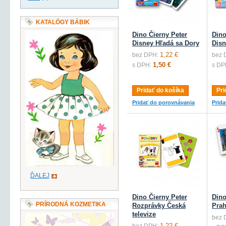
KATALÓGY BÁBIK
Dino Čierny Peter
Dino
Disney Hľadá sa Dory
Disn
1,22 €
bez DPH:
bez 
1,50 €
s DPH:
s DP
Pridať do košíka
Pri
Pridať do porovnávania
Prid
ĎALEJ
Dino Čierny Peter
Dino
PRÍRODNÁ KOZMETIKA
Rozprávky Česká
Pra
televize
bez 
1,22 €