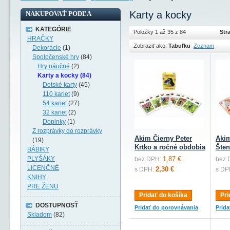
Karty a kocky
NAKUPOVAŤ PODĽA
KATEGÓRIE
Položky 1 až 35 z 84
Str
HRAČKY
Zobraziť ako:
Tabuľku
Zoznam
Dekorácie
(1)
Spoločenské hry
(84)
Hry náučné
(2)
Karty a kocky (84)
Detské karty
(45)
110 kariet
(9)
54 kariet
(27)
32 kariet
(2)
Doplnky
(1)
Z rozprávky do rozprávky
Akim Čierny Peter
Akim
(19)
Krtko a ročné obdobia
Šten
BÁBIKY
PLYŠÁKY
1,87 €
bez DPH:
bez 
LICENČNÉ
2,30 €
s DPH:
s DP
KNIHY
PRE ŽENU
Pridať do košíka
Pri
DOSTUPNOSŤ
Pridať do porovnávania
Prid
Skladom
(82)