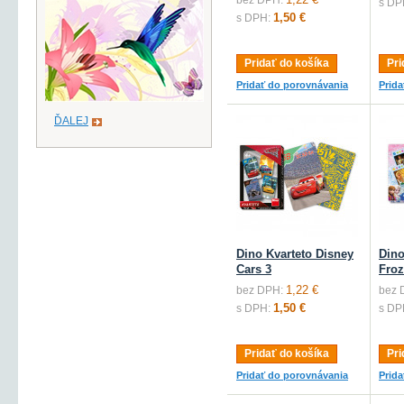
bez DPH:
s DP
1,50 €
s DPH:
Pridať do košíka
Pri
Pridať do porovnávania
Prid
ĎALEJ
Dino Kvarteto Disney
Dino
Cars 3
Fro
1,22 €
bez DPH:
bez 
1,50 €
s DPH:
s DP
Pridať do košíka
Pri
Pridať do porovnávania
Prid