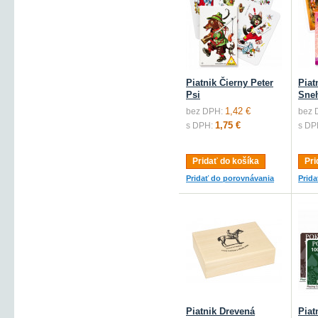
Piatnik Čierny Peter
Piat
Psi
Sneh
1,42 €
bez DPH:
bez 
1,75 €
s DPH:
s DP
Pridať do košíka
Pri
Pridať do porovnávania
Prid
Piatnik Drevená
Piat