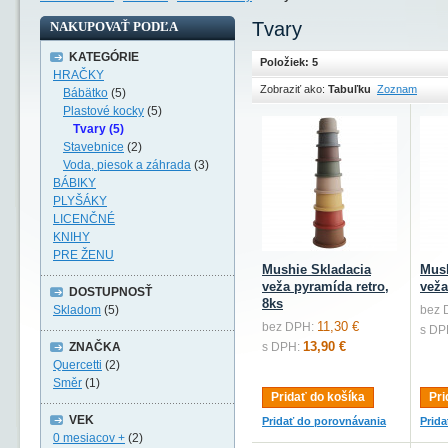
Tvary
NAKUPOVAŤ PODĽA
KATEGÓRIE
Položiek: 5
HRAČKY
Zobraziť ako:
Tabuľku
Zoznam
Bábätko
(5)
Plastové kocky
(5)
Tvary (5)
Stavebnice
(2)
Voda, piesok a záhrada
(3)
BÁBIKY
PLYŠÁKY
LICENČNÉ
KNIHY
PRE ŽENU
Mushie Skladacia
Mush
veža pyramída retro,
veža
DOSTUPNOSŤ
8ks
Skladom
(5)
bez 
11,30 €
bez DPH:
s DP
13,90 €
ZNAČKA
s DPH:
Quercetti
(2)
Směr
(1)
Pridať do košíka
Pri
VEK
Pridať do porovnávania
Prid
0 mesiacov +
(2)