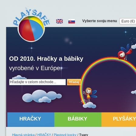
Vyberte svoju menu
OD 2010. Hračky a bábiky
vyrobené v Európe.
Hľadaj
HRAČKY
BÁBIKY
PLYŠÁKY
Hlavná stránka
/
HRAČKY
/
Plastové kocky
/
Tvary