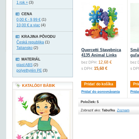
1 rok +
(3)
CENA
0,00 €
-
9,99 €
(1)
10,00 €
a viac
(4)
KRAJINA PÔVODU
Česká republika
(1)
Taliansko
(2)
Quercetti Stavebnica
Smě
4135 Animal Links
guľa
MATERIÁL
12,68 €
bez DPH:
bez 
plast ABS
(2)
15,60 €
s DPH:
s DP
polyethylén PE
(3)
Pridať do košíka
Pri
KATALÓGY BÁBIK
Pridať do porovnávania
Prid
Položiek: 5
Zobraziť ako:
Tabuľku
Zoznam