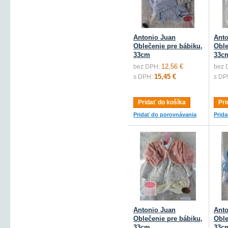
Antonio Juan
Anto
Oblečenie pre bábiku,
Oble
33cm
33c
12,56 €
bez DPH:
bez 
15,45 €
s DPH:
s DP
Pridať do košíka
Pri
Pridať do porovnávania
Prid
Antonio Juan
Anto
Oblečenie pre bábiku,
Oble
33cm
33c