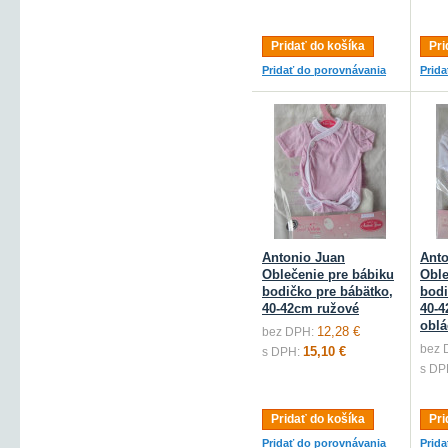
Pridať do košíka
Pri
Pridať do porovnávania
Prid
Antonio Juan
Anto
Oblečenie pre bábiku
Oble
bodičko pre bábätko,
bodi
40-42cm ružové
40-4
oblá
12,28 €
bez DPH:
bez 
15,10 €
s DPH:
s DP
Pridať do košíka
Pri
Pridať do porovnávania
Prid