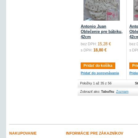
Antonio Juan
Anto
Oblečenie pre bábiku,
Oble
42cm
42c
15,28 €
bez DPH:
bez 
18,80 €
s DPH:
s DP
Pridať do košíka
Pri
Pridať do porovnávania
Prid
Položky 1 až 35 z 56
S
Zobraziť ako:
Tabuľku
Zoznam
NAKUPOVANIE
INFORMÁCIE PRE ZÁKAZNÍKOV