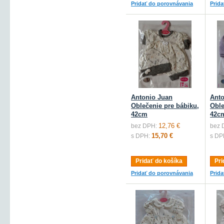
Pridať do porovnávania
Prid
Antonio Juan
Anto
Oblečenie pre bábiku,
Oble
42cm
42c
12,76 €
bez DPH:
bez 
15,70 €
s DPH:
s DP
Pridať do košíka
Pri
Pridať do porovnávania
Prid