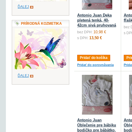
ĎALEJ
Antonio Juan Deka
Anto
pletená tenká, 40-
fľaš
PRÍRODNÁ KOZMETIKA
42cm sivá pruhovaná
bez 
10,98 €
bez DPH:
s DP
13,50 €
s DPH:
Pridať do košíka
Pri
Pridať do porovnávania
Prid
ĎALEJ
Antonio Juan
Anto
Oblečenie pre bábiku
Oble
bodičko pre bábätko,
bodi