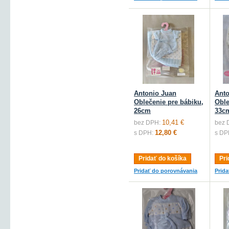
Antonio Juan
Anto
Oblečenie pre bábiku,
Oble
26cm
33c
10,41 €
bez DPH:
bez 
12,80 €
s DPH:
s DP
Pridať do košíka
Pri
Pridať do porovnávania
Prid