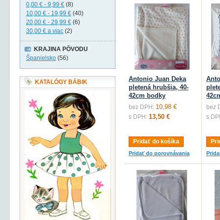
0,00 €
-
9,99 €
(8)
10,00 €
-
19,99 €
(40)
20,00 €
-
29,99 €
(6)
30,00 €
a viac
(2)
KRAJINA PÔVODU
Španielsko
(56)
Antonio Juan Deka
Anto
KATALÓGY BÁBIK
pletená hrubšia, 40-
plet
42cm bodky
42cm
10,98 €
bez DPH:
bez 
13,50 €
s DPH:
s DP
Pridať do košíka
Pri
Pridať do porovnávania
Prid