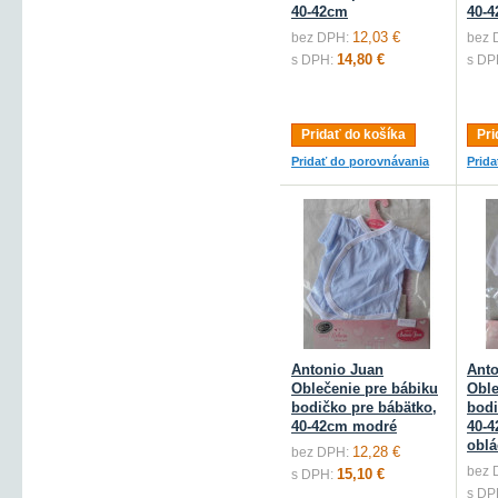
40-42cm
40-4
12,03 €
bez DPH:
bez 
14,80 €
s DPH:
s DP
Pridať do košíka
Pri
Pridať do porovnávania
Prid
Antonio Juan
Anto
Oblečenie pre bábiku
Oble
bodičko pre bábätko,
bodi
40-42cm modré
40-
oblá
12,28 €
bez DPH:
bez 
15,10 €
s DPH:
s DP