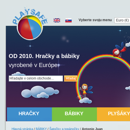
Vyberte svoju menu
OD 2010. Hračky a bábiky
vyrobené v Európe.
Hľadaj
HRAČKY
BÁBIKY
PLYŠÁKY
Hlavná stránka
/
BÁBIKY
/
Šatočky a topánočky
/
Antonio Juan