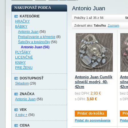
Antonio Juan
NAKUPOVAŤ PODĽA
KATEGÓRIE
Položky 1 až 35 z 56
S
HRAČKY
Zobraziť ako:
Tabuľku
Zoznam
BÁBIKY
Antonio Juan
(56)
Prebaľovanie a kŕmenie
(8)
Šatočky a topánočky
(56)
Antonio Juan (56)
PLYŠÁKY
LICENČNÉ
KNIHY
PRE ŽENU
Antonio Juan Cumlík
Anto
DOSTUPNOSŤ
silnejší modrý, 40-
siln
Skladom
(29)
42cm
42c
2,93 €
bez DPH:
bez 
ZNAČKA
3,60 €
Antonio Juan
(56)
s DPH:
s DP
VEK
Pridať do košíka
Pri
4 roky +
(56)
Pridať do porovnávania
Prid
CENA