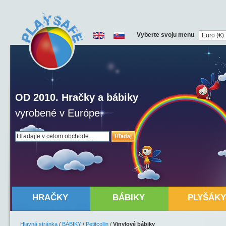
Vyberte svoju menu
OD 2010. Hračky a bábiky
vyrobené v Európe.
Hľadaj
HRAČKY
BÁBIKY
PLYŠÁKY
Hlavná stránka
/
BÁBIKY
/
Petitcollin
/
Vinylové bábiky