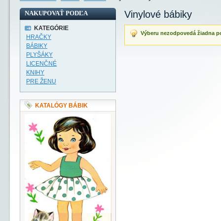
Vinylové bábiky
NAKUPOVAŤ PODĽA
KATEGÓRIE
Výberu nezodpovedá žiadna p
HRAČKY
BÁBIKY
PLYŠÁKY
LICENČNÉ
KNIHY
PRE ŽENU
KATALÓGY BÁBIK