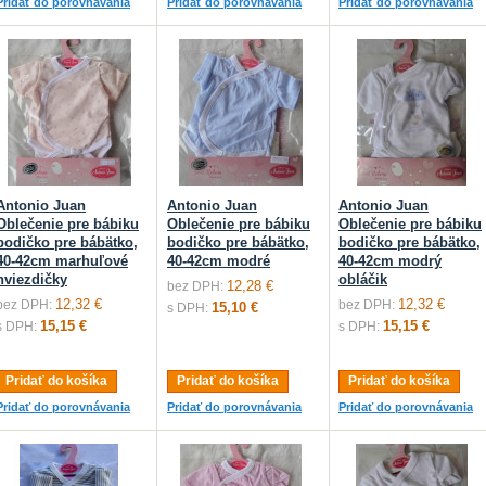
Pridať do porovnávania
Pridať do porovnávania
Pridať do porovnávania
Antonio Juan
Antonio Juan
Antonio Juan
Oblečenie pre bábiku
Oblečenie pre bábiku
Oblečenie pre bábiku
bodičko pre bábätko,
bodičko pre bábätko,
bodičko pre bábätko,
40-42cm marhuľové
40-42cm modré
40-42cm modrý
hviezdičky
obláčik
12,28 €
bez DPH:
12,32 €
12,32 €
bez DPH:
bez DPH:
15,10 €
s DPH:
15,15 €
15,15 €
s DPH:
s DPH:
Pridať do košíka
Pridať do košíka
Pridať do košíka
Pridať do porovnávania
Pridať do porovnávania
Pridať do porovnávania