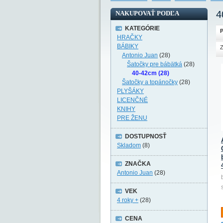
4
NAKUPOVAŤ PODĽA
KATEGÓRIE
P
HRAČKY
BÁBIKY
Z
Antonio Juan
(28)
Šatočky pre bábätká
(28)
40-42cm (28)
Šatočky a topánočky
(28)
PLYŠÁKY
LICENČNÉ
KNIHY
PRE ŽENU
DOSTUPNOSŤ
Skladom
(8)
ZNAČKA
Antonio Juan
(28)
VEK
4 roky +
(28)
CENA