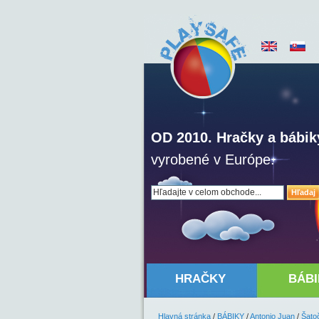
OD 2010. Hračky a bábik
vyrobené v Európe.
Hľadaj
HRAČKY
BÁBI
Hlavná stránka
/
BÁBIKY
/
Antonio Juan
/
Šato