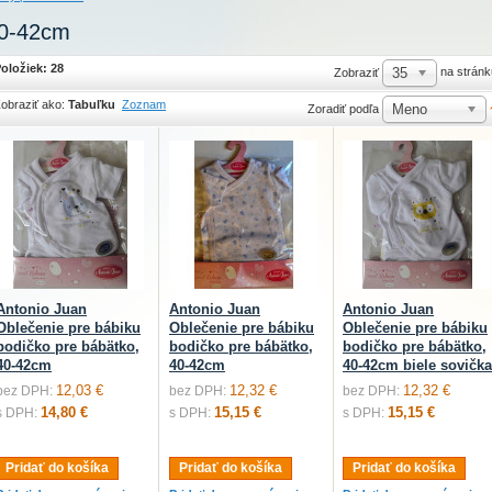
0-42cm
oložiek: 28
35
na stránk
Zobraziť
obraziť ako:
Tabuľku
Zoznam
Meno
Zoradiť podľa
Antonio Juan
Antonio Juan
Antonio Juan
Oblečenie pre bábiku
Oblečenie pre bábiku
Oblečenie pre bábiku
bodičko pre bábätko,
bodičko pre bábätko,
bodičko pre bábätko,
40-42cm
40-42cm
40-42cm biele sovička
12,03 €
12,32 €
12,32 €
bez DPH:
bez DPH:
bez DPH:
14,80 €
15,15 €
15,15 €
s DPH:
s DPH:
s DPH:
Pridať do košíka
Pridať do košíka
Pridať do košíka