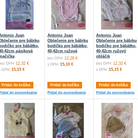
Antonio Juan
Antonio Juan
Antonio Juan
Oblečenie pre bábiku
Oblečenie pre bábiku
Oblečenie pre bábiku
bodičko pre bábätko,
bodičko pre bábätko,
bodičko pre bábätko,
40-42cm pásiková
40-42cm ružové
40-42cm ružový
mačička
obláčik
12,28 €
bez DPH:
12,32 €
12,32 €
bez DPH:
bez DPH:
15,10 €
s DPH:
15,15 €
15,15 €
s DPH:
s DPH:
Pridať do košíka
Pridať do košíka
Pridať do košíka
Pridať do porovnávania
Pridať do porovnávania
Pridať do porovnávania