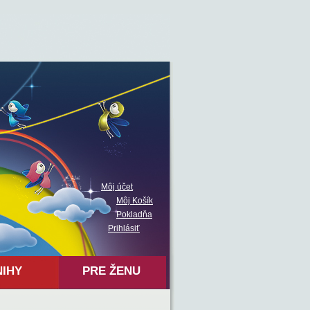
Môj účet
Môj Košík
Pokladňa
Prihlásiť
NIHY
PRE ŽENU