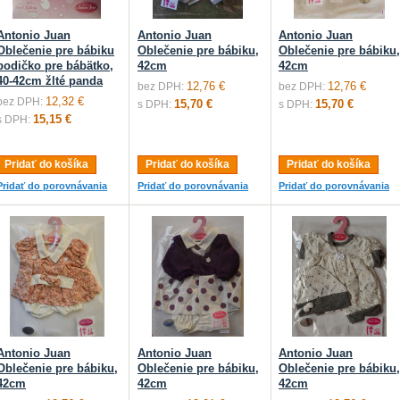
Antonio Juan
Antonio Juan
Antonio Juan
Oblečenie pre bábiku
Oblečenie pre bábiku,
Oblečenie pre bábiku,
bodičko pre bábätko,
42cm
42cm
40-42cm žlté panda
12,76 €
12,76 €
bez DPH:
bez DPH:
12,32 €
bez DPH:
15,70 €
15,70 €
s DPH:
s DPH:
15,15 €
s DPH:
Pridať do košíka
Pridať do košíka
Pridať do košíka
Pridať do porovnávania
Pridať do porovnávania
Pridať do porovnávania
Antonio Juan
Antonio Juan
Antonio Juan
Oblečenie pre bábiku,
Oblečenie pre bábiku,
Oblečenie pre bábiku,
42cm
42cm
42cm