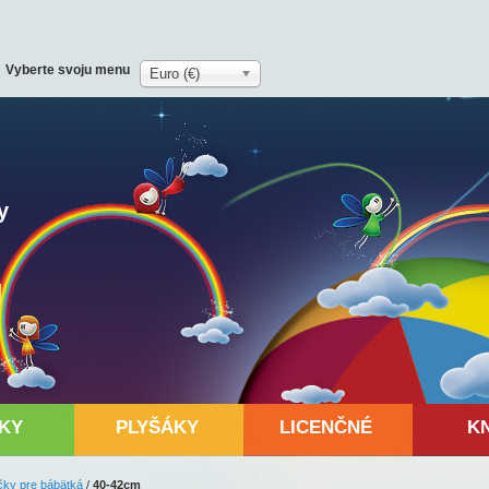
Vyberte svoju menu
Euro (€)
y
KY
PLYŠÁKY
LICENČNÉ
K
čky pre bábätká
/
40-42cm