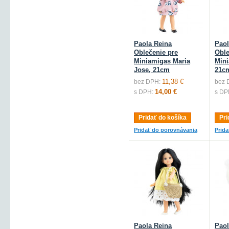
Paola Reina
Paol
Oblečenie pre
Oble
Miniamigas Maria
Mini
Jose, 21cm
21c
11,38 €
bez DPH:
bez 
14,00 €
s DPH:
s DP
Pridať do košíka
Pri
Pridať do porovnávania
Prid
Paola Reina
Paol