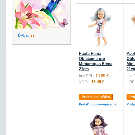
ĎALEJ
Paola Reina
Paol
Oblečenie pre
Oble
Miniamigas Elena,
Mini
21cm
21c
10,89 €
bez DPH:
bez 
13,40 €
s DPH:
s DP
Pridať do košíka
Pri
Pridať do porovnávania
Prid