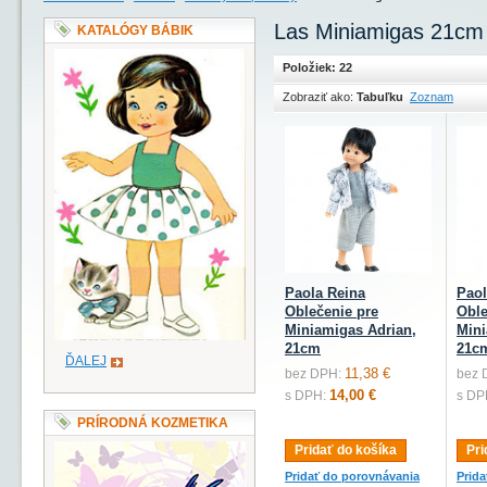
Las Miniamigas 21cm
KATALÓGY BÁBIK
Položiek: 22
Zobraziť ako:
Tabuľku
Zoznam
Paola Reina
Paol
Oblečenie pre
Oble
Miniamigas Adrian,
Mini
21cm
21c
ĎALEJ
11,38 €
bez DPH:
bez 
14,00 €
s DPH:
s DP
PRÍRODNÁ KOZMETIKA
Pridať do košíka
Pri
Pridať do porovnávania
Prid