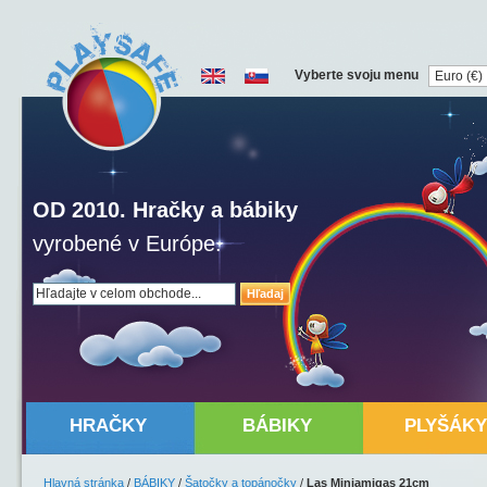
Vyberte svoju menu
OD 2010. Hračky a bábiky
vyrobené v Európe.
Hľadaj
HRAČKY
BÁBIKY
PLYŠÁKY
Hlavná stránka
/
BÁBIKY
/
Šatočky a topánočky
/
Las Miniamigas 21cm