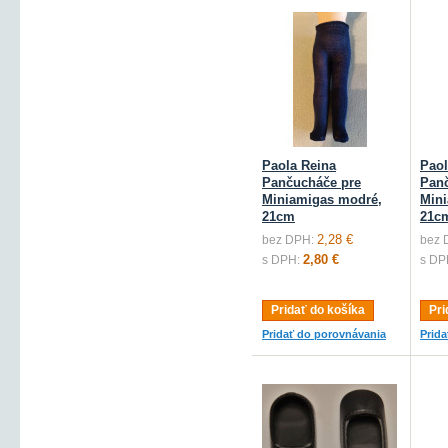
Paola Reina
Paol
Pančucháče pre
Pan
Miniamigas modré,
Mini
21cm
21c
2,28 €
bez DPH:
bez 
2,80 €
s DPH:
s DP
Pridať do košíka
Pri
Pridať do porovnávania
Prid