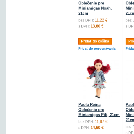
Oblečenie pre
Oble
Miniamigas Noah,
Mini
21cm
21c
11,22 €
bez DPH:
bez 
13,80 €
s DPH:
s DP
Pridať do košíka
Pri
Pridať do porovnávania
Prid
Paola Reina
Paol
Oblečenie pre
Oble
Miniamigas Pili, 21cm
Mini
21c
11,87 €
bez DPH:
bez 
14,60 €
s DPH:
s DP