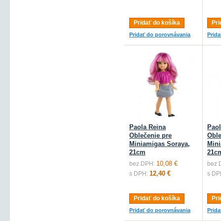
Pridať do košíka
Pri
Pridať do porovnávania
Prid
Paola Reina
Paol
Oblečenie pre
Oble
Miniamigas Soraya,
Mini
21cm
21c
10,08 €
bez DPH:
bez 
12,40 €
s DPH:
s DP
Pridať do košíka
Pri
Pridať do porovnávania
Prid