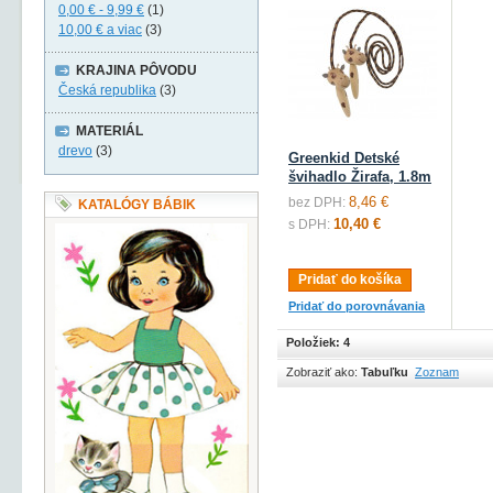
0,00 €
-
9,99 €
(1)
10,00 €
a viac
(3)
KRAJINA PÔVODU
Česká republika
(3)
MATERIÁL
drevo
(3)
Greenkid Detské
švihadlo Žirafa, 1.8m
8,46 €
bez DPH:
KATALÓGY BÁBIK
10,40 €
s DPH:
Pridať do košíka
Pridať do porovnávania
Položiek: 4
Zobraziť ako:
Tabuľku
Zoznam