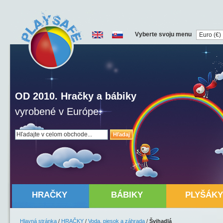
Vyberte svoju menu
OD 2010. Hračky a bábiky
vyrobené v Európe.
Hľadaj
HRAČKY
BÁBIKY
PLYŠÁKY
Hlavná stránka
/
HRAČKY
/
Voda, piesok a záhrada
/
Švihadlá