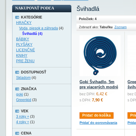
Švihadlá
NAKUPOVAŤ PODĽA
KATEGÓRIE
Položiek: 4
HRAČKY
Zobraziť ako:
Tabuľku
Zoznam
Voda, piesok a záhrada
(4)
Švihadlá (4)
BÁBIKY
PLYŠÁKY
LICENČNÉ
KNIHY
PRE ŽENU
DOSTUPNOSŤ
Skladom
(4)
Goki Švihadlo, 5m
Gree
pre viacerých modré
švih
ZNAČKA
6,42 €
bez DPH:
bez 
goki
(1)
Greenkid
(3)
7,90 €
s DPH:
s DP
VEK
Pridať do košíka
Pri
3 roky +
(3)
4 roky +
(1)
Pridať do porovnávania
Prid
CENA