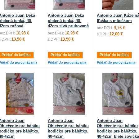
Antonio Juan Deka
Antonio Juan Deka
Antonio Juan Kúzeln
pletená tenká, 40-
pletená tenká, 40-
fľaška s mliečkom
42cm ružová
42cm sivá pruhovaná
9,76 €
bez DPH:
10,98 €
10,98 €
bez DPH:
bez DPH:
12,00 €
s DPH:
13,50 €
13,50 €
s DPH:
s DPH:
Pridať do košíka
Pridať do košíka
Pridať do košíka
Pridať do porovnávania
Pridať do porovnávania
Pridať do porovnávania
Antonio Juan
Antonio Juan
Antonio Juan
Oblečenie pre bábiku
Oblečenie pre bábiku
Oblečenie pre bábiku
bodičko pre bábätko,
bodičko pre bábätko,
bodičko pre bábätko,
40-42cm
40-42cm
40-42cm biele sovička