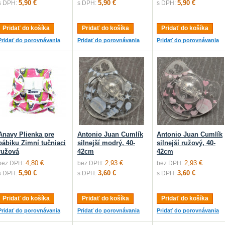
5,90 €
5,90 €
5,90 €
s DPH:
s DPH:
s DPH:
Pridať do košíka
Pridať do košíka
Pridať do košíka
Pridať do porovnávania
Pridať do porovnávania
Pridať do porovnávania
Anavy Plienka pre
Antonio Juan Cumlík
Antonio Juan Cumlík
bábiku Zimní tučniaci
silnejší modrý, 40-
silnejší ružový, 40-
ružová
42cm
42cm
4,80 €
2,93 €
2,93 €
bez DPH:
bez DPH:
bez DPH:
5,90 €
3,60 €
3,60 €
s DPH:
s DPH:
s DPH:
Pridať do košíka
Pridať do košíka
Pridať do košíka
Pridať do porovnávania
Pridať do porovnávania
Pridať do porovnávania