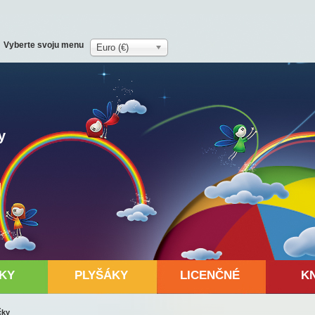
Vyberte svoju menu
Euro (€)
y
KY
PLYŠÁKY
LICENČNÉ
K
čky