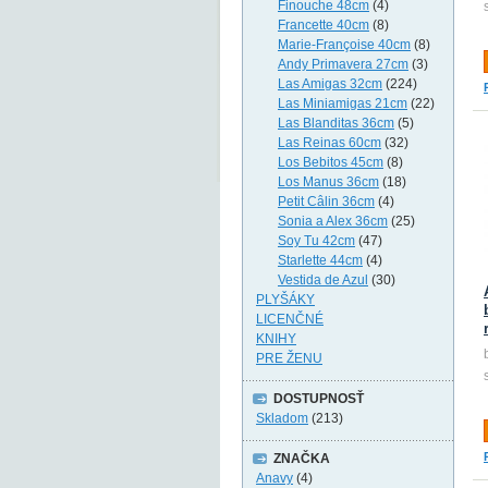
Finouche 48cm
(4)
Francette 40cm
(8)
Marie-Françoise 40cm
(8)
Andy Primavera 27cm
(3)
Las Amigas 32cm
(224)
Las Miniamigas 21cm
(22)
Las Blanditas 36cm
(5)
Las Reinas 60cm
(32)
Los Bebitos 45cm
(8)
Los Manus 36cm
(18)
Petit Câlin 36cm
(4)
Sonia a Alex 36cm
(25)
Soy Tu 42cm
(47)
Starlette 44cm
(4)
Vestida de Azul
(30)
PLYŠÁKY
LICENČNÉ
KNIHY
PRE ŽENU
DOSTUPNOSŤ
Skladom
(213)
ZNAČKA
Anavy
(4)