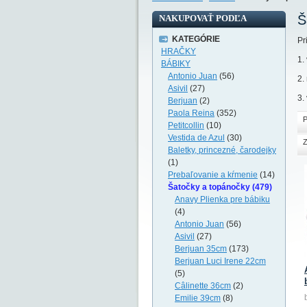
Š
NAKUPOVAŤ PODĽA
KATEGÓRIE
Pr
HRAČKY
1.
BÁBIKY
Antonio Juan
(56)
2.
Asivil
(27)
3.
Berjuan
(2)
Paola Reina
(352)
P
Petitcollin
(10)
Vestida de Azul
(30)
Z
Baletky, princezné, čarodejky
(1)
Prebaľovanie a kŕmenie
(14)
Šatočky a topánočky (479)
Anavy Plienka pre bábiku
(4)
Antonio Juan
(56)
Asivil
(27)
Berjuan 35cm
(173)
Berjuan Luci Irene 22cm
(5)
Câlinette 36cm
(2)
Emilie 39cm
(8)