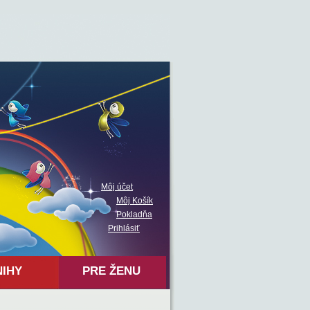
Môj účet
Môj Košík
Pokladňa
Prihlásiť
NIHY
PRE ŽENU