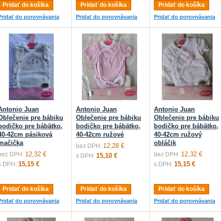
Pridať do košíka
Pridať do košíka
Pridať do košíka
Pridať do porovnávania
Pridať do porovnávania
Pridať do porovnávania
Antonio Juan
Antonio Juan
Antonio Juan
Oblečenie pre bábiku
Oblečenie pre bábiku
Oblečenie pre bábiku
bodičko pre bábätko,
bodičko pre bábätko,
bodičko pre bábätko,
40-42cm pásiková
40-42cm ružové
40-42cm ružový
mačička
obláčik
12,28 €
bez DPH:
12,32 €
12,32 €
bez DPH:
bez DPH:
15,10 €
s DPH:
15,15 €
15,15 €
s DPH:
s DPH:
Pridať do košíka
Pridať do košíka
Pridať do košíka
Pridať do porovnávania
Pridať do porovnávania
Pridať do porovnávania