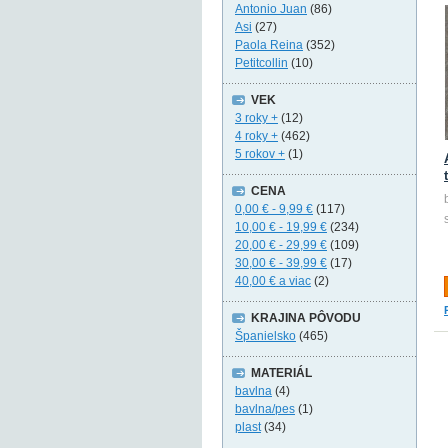
Antonio Juan
(86)
Asi
(27)
Paola Reina
(352)
Petitcollin
(10)
VEK
3 roky +
(12)
4 roky +
(462)
5 rokov +
(1)
CENA
0,00 €
-
9,99 €
(117)
10,00 €
-
19,99 €
(234)
20,00 €
-
29,99 €
(109)
30,00 €
-
39,99 €
(17)
40,00 €
a viac
(2)
KRAJINA PÔVODU
Španielsko
(465)
MATERIÁL
bavlna
(4)
bavlna/pes
(1)
plast
(34)