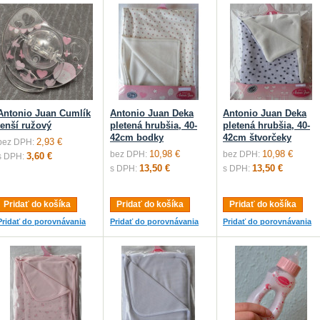
Antonio Juan Cumlík
Antonio Juan Deka
Antonio Juan Deka
tenší ružový
pletená hrubšia, 40-
pletená hrubšia, 40-
42cm bodky
42cm štvorčeky
2,93 €
bez DPH:
10,98 €
10,98 €
bez DPH:
bez DPH:
3,60 €
s DPH:
13,50 €
13,50 €
s DPH:
s DPH:
Pridať do košíka
Pridať do košíka
Pridať do košíka
Pridať do porovnávania
Pridať do porovnávania
Pridať do porovnávania