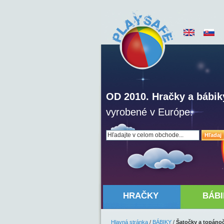
OD 2010. Hračky a bábik
vyrobené v Európe.
Hľadaj
HRAČKY
BÁBI
Hlavná stránka
/
BÁBIKY
/
Šatočky a topáno