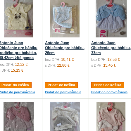
Antonio Juan
Antonio Juan
Antonio Juan
Oblečenie pre bábiku
Oblečenie pre bábiku,
Oblečenie pre bábiku,
bodičko pre bábätko,
26cm
33cm
40-42cm žlté panda
10,41 €
12,56 €
bez DPH:
bez DPH:
12,32 €
bez DPH:
12,80 €
15,45 €
s DPH:
s DPH:
15,15 €
s DPH:
Pridať do košíka
Pridať do košíka
Pridať do košíka
Pridať do porovnávania
Pridať do porovnávania
Pridať do porovnávania