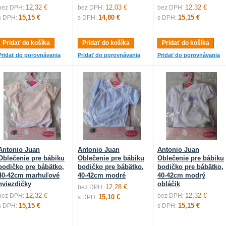
12,32 €
12,03 €
12,32 €
bez DPH:
bez DPH:
bez DPH:
15,15 €
14,80 €
15,15 €
s DPH:
s DPH:
s DPH:
Pridať do košíka
Pridať do košíka
Pridať do košíka
Pridať do porovnávania
Pridať do porovnávania
Pridať do porovnávania
Antonio Juan
Antonio Juan
Antonio Juan
Oblečenie pre bábiku
Oblečenie pre bábiku
Oblečenie pre bábiku
bodičko pre bábätko,
bodičko pre bábätko,
bodičko pre bábätko,
40-42cm marhuľové
40-42cm modré
40-42cm modrý
hviezdičky
obláčik
12,28 €
bez DPH:
12,32 €
12,32 €
bez DPH:
bez DPH:
15,10 €
s DPH:
15,15 €
15,15 €
s DPH:
s DPH: