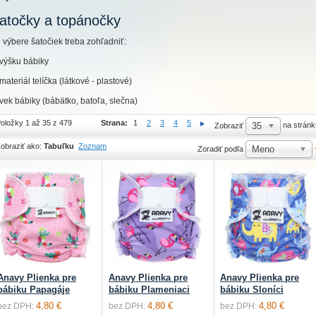
atočky a topánočky
i výbere šatočiek treba zohľadniť:
 výšku bábiky
 materiál telíčka (látkové - plastové)
 vek bábiky (bábätko, batoľa, slečna)
oložky 1 až 35 z 479
Strana:
1
2
3
4
5
35
na stránk
Zobraziť
obraziť ako:
Tabuľku
Zoznam
Meno
Zoradiť podľa
Anavy Plienka pre
Anavy Plienka pre
Anavy Plienka pre
bábiku Papagáje
bábiku Plameniaci
bábiku Sloníci
4,80 €
4,80 €
4,80 €
bez DPH:
bez DPH:
bez DPH: