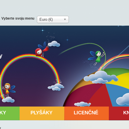
Vyberte svoju menu
Euro (€)
y
KY
PLYŠÁKY
LICENČNÉ
K
y