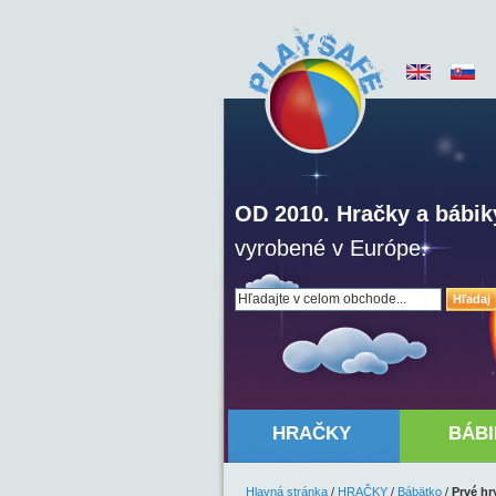
OD 2010. Hračky a bábik
vyrobené v Európe.
Hľadaj
HRAČKY
BÁBI
Hlavná stránka
/
HRAČKY
/
Bábätko
/
Prvé hr