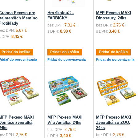
Granna Pexeso pre
Hra školou® -
MFP Pexeso MAXI
najmenších Memino
FARBIČKY
Dinosaury, 24ks
Protiklady
7,31 €
2,76 €
bez DPH:
bez DPH:
6,87 €
bez DPH:
8,99 €
3,40 €
s DPH:
s DPH:
8,45 €
s DPH:
Pridať do košíka
Pridať do košíka
Pridať do košíka
Pridať do porovnávania
Pridať do porovnávania
Pridať do porovnávania
MFP Pexeso MAXI
MFP Pexeso MAXI
MFP Pexeso MAXI
Domáce zvieratká,
Víla Amálka, 24ks
Zvieratká zo ZOO,
24ks
24ks
2,76 €
bez DPH:
2,76 €
2,76 €
bez DPH:
bez DPH:
3,40 €
s DPH: