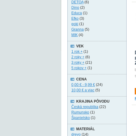
DETOA
(6)
Dino
(2)
Educa
(1)
Efko
(3)
goki
(1)
Granna
(5)
MIK
(4)
VEK
1 rok +
(1)
2 roky +
(6)
3 roky +
(21)
5 rokov +
(1)
CENA
0,00 €
-
9,99 €
(24)
10,00 €
a viac
(5)
KRAJINA PÔVODU
Česká republika
(22)
Rumunsko
(1)
Španielsko
(1)
MATERIÁL
drevo
(14)