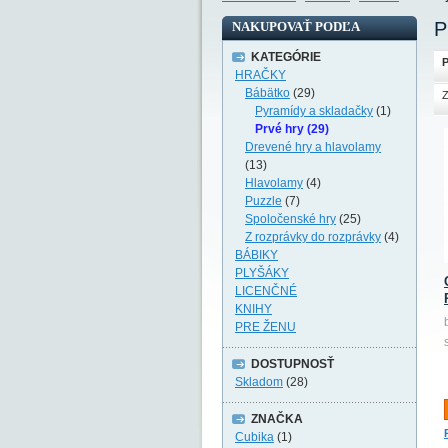
P
NAKUPOVAŤ PODĽA
KATEGÓRIE
P
HRAČKY
Bábätko
(29)
Z
Pyramídy a skladačky
(1)
Prvé hry (29)
Drevené hry a hlavolamy
(13)
Hlavolamy
(4)
Puzzle
(7)
Spoločenské hry
(25)
Z rozprávky do rozprávky
(4)
BÁBIKY
PLYŠÁKY
LICENČNÉ
KNIHY
PRE ŽENU
DOSTUPNOSŤ
Skladom
(28)
ZNAČKA
Cubika
(1)