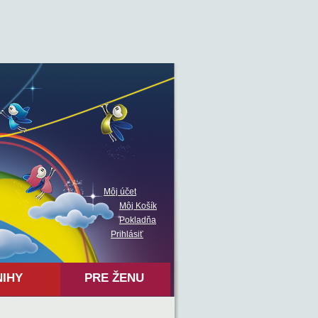
Môj účet
Môj Košík
Pokladňa
Prihlásiť
NIHY
PRE ŽENU