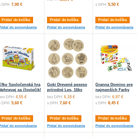
7,00 €
5,50 €
s DPH:
s DPH:
Pridať do košíka
Pridať do košíka
Pridať do košíka
Pridať do porovnávania
Pridať do porovnávania
Pridať do porovnávania
Efko Spoločenská hra
Goki Drevené pexeso
Granna Domino pre
Nehnevaj sa človiečik!
prírodné Les, 16ks
najmenších Farby
4,55 €
6,18 €
6,87 €
bez DPH:
bez DPH:
bez DPH:
5,60 €
7,60 €
8,45 €
s DPH:
s DPH:
s DPH:
Pridať do košíka
Pridať do košíka
Pridať do košíka
Pridať do porovnávania
Pridať do porovnávania
Pridať do porovnávania