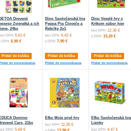
DETOA Drevené
Dino Spoločenská hra
Dino Veselé hry s
pexeso Zvieratká a ich
Peppa Pig Človeče a
Krtkom súbor hier
tiene, 24ks
Rebríky 2v1
12,36 €
bez DPH:
5,61 €
6,42 €
bez DPH:
bez DPH:
15,20 €
s DPH:
6,90 €
7,90 €
s DPH:
s DPH:
Pridať do košíka
Pridať do košíka
Pridať do košíka
Pridať do porovnávania
Pridať do porovnávania
Pridať do porovnávania
EDUCA Domino
Efko Moje prvé hry
Efko Spoločenská hra
drevené Cars, 21ks
Lienky
11,30 €
bez DPH:
5,69 €
4,47 €
bez DPH:
bez DPH:
13,90 €
s DPH: