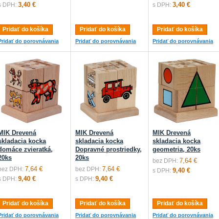
3,40 €
3,40 €
s DPH:
s DPH:
Pridať do košíka
Pridať do košíka
Pridať do košíka
Pridať do porovnávania
Pridať do porovnávania
Pridať do porovnávania
MIK Drevená
MIK Drevená
MIK Drevená
skladacia kocka
skladacia kocka
skladacia kocka
domáce zvieratká,
Dopravné prostriedky,
geometria, 20ks
20ks
20ks
7,64 €
bez DPH:
7,64 €
7,64 €
bez DPH:
bez DPH:
9,40 €
s DPH:
9,40 €
9,40 €
s DPH:
s DPH:
Pridať do košíka
Pridať do košíka
Pridať do košíka
Pridať do porovnávania
Pridať do porovnávania
Pridať do porovnávania