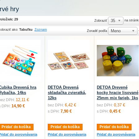
rvé hry
oložiek: 29
35
na stránk
Zobraziť
obraziť ako:
Tabuľku
Zoznam
Meno
Zoradiť podľa
Cubika Drevená hra
DETOA Drevená
DETOA Drevené
Rybačka, 14ks
skladačka zvieratká,
kocky hracie lisované
12ks
25mm mix farieb, 1ks
12,11 €
bez DPH:
6,42 €
0,37 €
bez DPH:
bez DPH:
14,90 €
s DPH:
7,90 €
0,45 €
s DPH:
s DPH:
Pridať do košíka
Pridať do košíka
Pridať do košíka
Pridať do porovnávania
Pridať do porovnávania
Pridať do porovnávania