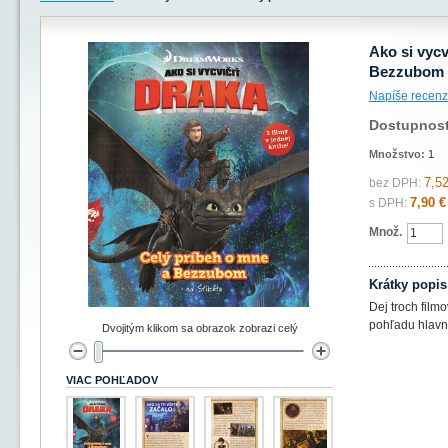
Ako si vycv
Bezzubom
Napíše recenz
Dostupnos
Množstvo:
1
7,52
bez DPH:
7,90 €
s DPH:
Množ.
Krátky popis
Dej troch film
pohľadu hlavné
Dvojitým klikom sa obrazok zobrazi celý
VIAC POHĽADOV