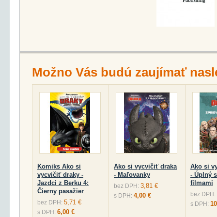
Možno Vás budú zaujímať nasl
Komiks Ako si
Ako si vycvičiť draka
Ako si v
vycvičiť draky -
- Maľovanky
- Úplný 
Jazdci z Berku 4:
filmami
3,81 €
bez DPH:
Čierny pasažier
bez DPH:
4,00 €
s DPH:
5,71 €
bez DPH:
10
s DPH:
6,00 €
s DPH: