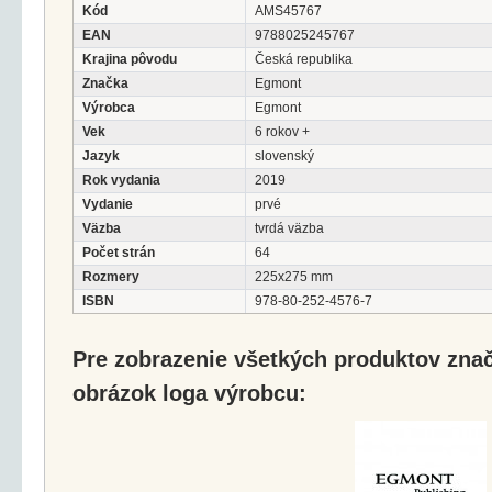
Kód
AMS45767
EAN
9788025245767
Krajina pôvodu
Česká republika
Značka
Egmont
Výrobca
Egmont
Vek
6 rokov +
Jazyk
slovenský
Rok vydania
2019
Vydanie
prvé
Väzba
tvrdá väzba
Počet strán
64
Rozmery
225x275 mm
ISBN
978-80-252-4576-7
Pre zobrazenie všetkých produktov značk
obrázok loga výrobcu: