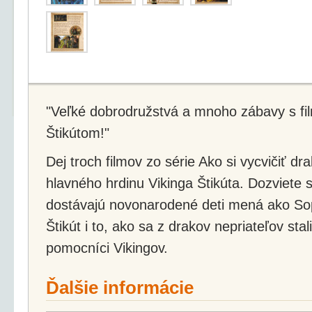
"Veľké dobrodružstvá a mnoho zábavy s f
Štikútom!"
Dej troch filmov zo série Ako si vycvičiť d
hlavného hrdinu Vikinga Štikúta. Dozviete 
dostávajú novonarodené deti mená ako Sop
Štikút i to, ako sa z drakov nepriateľov st
pomocníci Vikingov.
Ďalšie informácie