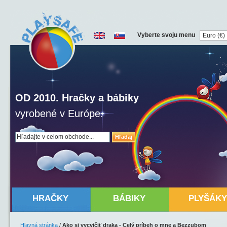
Vyberte svoju menu
OD 2010. Hračky a bábiky
vyrobené v Európe.
Hľadaj
HRAČKY
BÁBIKY
PLYŠÁKY
Hlavná stránka
/
Ako si vycvičiť draka - Celý príbeh o mne a Bezzubom