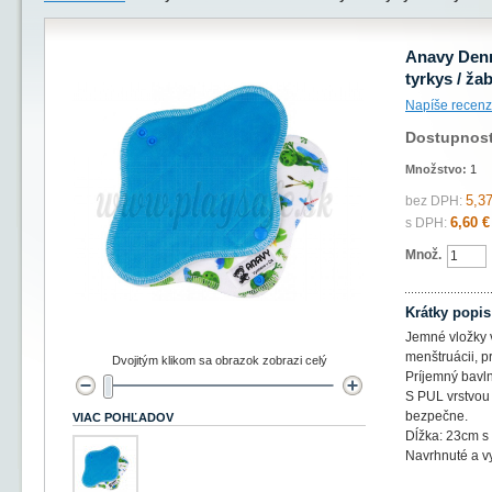
Anavy Denn
tyrkys / ža
Napíše recenz
Dostupnos
Množstvo:
1
5,37
bez DPH:
6,60 €
s DPH:
Množ.
Krátky popis
Jemné vložky 
menštruácii, pr
Dvojitým klikom sa obrazok zobrazi celý
Príjemný bavln
S PUL vrstvou 
bezpečne.
VIAC POHĽADOV
Dĺžka: 23cm s
Navrhnuté a v