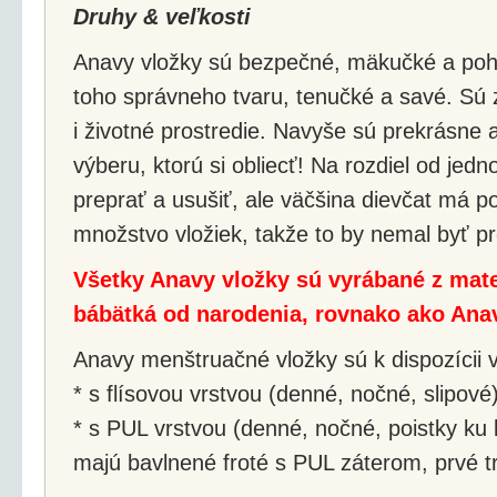
Druhy & veľkosti
Anavy vložky sú bezpečné, mäkučké a poh
toho správneho tvaru, tenučké a savé. Sú 
i životné prostredie. Navyše sú prekrásne
výberu, ktorú si obliecť! Na rozdiel od jed
preprať a usušiť, ale väčšina dievčat má p
množstvo vložiek, takže to by nemal byť p
Všetky Anavy vložky sú vyrábané z mate
bábätká od narodenia, rovnako ako Anav
Anavy menštruačné vložky sú k dispozícii 
* s flísovou vrstvou (denné, nočné, slipové
* s PUL vrstvou (denné, nočné, poistky ku k
majú bavlnené froté s PUL záterom, prvé t