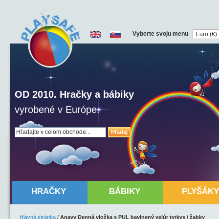
Vyberte svoju menu
OD 2010. Hračky a bábiky
vyrobené v Európe.
Hľadaj
HRAČKY
BÁBIKY
PLYŠÁKY
Hlavná stránka
/
Anavy Denná vložka s PUL bavlnený velúr tyrkys / žabky