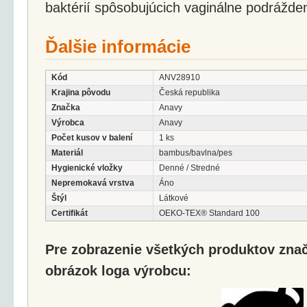
baktérií spôsobujúcich vaginálne podrážden
Ďalšie informácie
Kód
ANV28910
Krajina pôvodu
Česká republika
Značka
Anavy
Výrobca
Anavy
Počet kusov v balení
1 ks
Materiál
bambus/bavlna/pes
Hygienické vložky
Denné / Stredné
Nepremokavá vrstva
Áno
Štýl
Látkové
Certifikát
OEKO-TEX® Standard 100
Pre zobrazenie všetkých produktov značk
obrázok loga výrobcu: