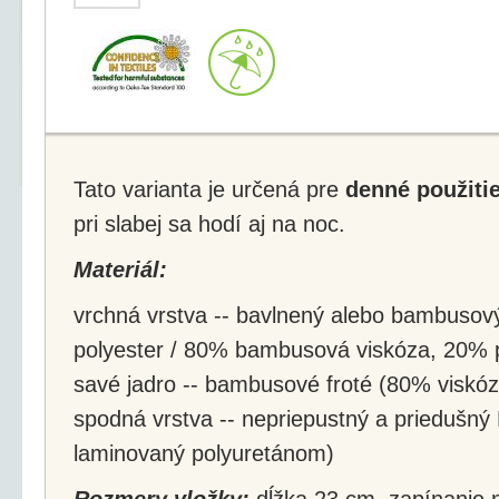
Tato varianta je určená pre
denné použiti
pri slabej sa hodí aj na noc.
Materiál:
vrchná vrstva -- bavlnený alebo bambusov
polyester / 80% bambusová viskóza, 20% p
savé jadro -- bambusové froté (80% viskó
spodná vrstva -- nepriepustný a priedušný
laminovaný polyuretánom)
Rozmery vložky:
dĺžka 23 cm, zapínanie 