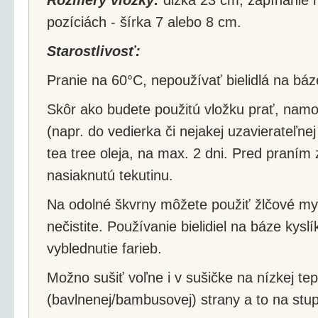
pozíciách - šírka 7 alebo 8 cm.
Starostlivosť:
Pranie na 60°C, nepoužívať bielidlá na báz
Skôr ako budete použitú vložku prať, namo
(napr. do vedierka či nejakej uzavierateľne
tea tree oleja, na max. 2 dni. Pred praním
nasiaknutú tekutinu.
Na odolné škvrny môžete použiť žlčové my
nečistite. Používanie bielidiel na báze kys
vyblednutie farieb.
Možno sušiť voľne i v sušičke na nízkej tepl
(bavlnenej/bambusovej) strany a to na stu