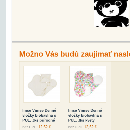
Možno Vás budú zaujímať nasl
Imse Vimse Denné
Imse Vimse Denné
vložky biobavlna s
vložky biobavlna s
PUL, 3ks prírodné
PUL, 3ks kvety
12,52 €
12,52 €
bez DPH:
bez DPH: