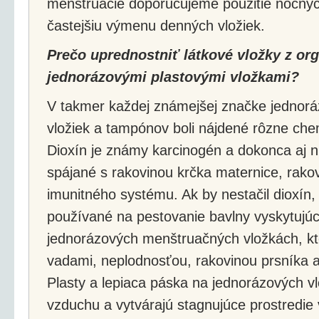
menštruácie doporučujeme použitie nočných
častejšiu výmenu denných vložiek.
Prečo uprednostniť látkové vložky z org
jednorázovými plastovými vložkami?
V takmer každej známejšej značke jednor
vložiek a tampónov boli nájdené rôzne chem
Dioxín je známy karcinogén a dokonca aj n
spájané s rakovinou krčka maternice, rako
imunitného systému. Ak by nestačil dioxín, 
používané na pestovanie bavlny vyskytujúc
jednorázových menštruačných vložkách, kt
vadami, neplodnosťou, rakovinou prsníka 
Plasty a lepiaca páska na jednorázových vl
vzduchu a vytvárajú stagnujúce prostredie