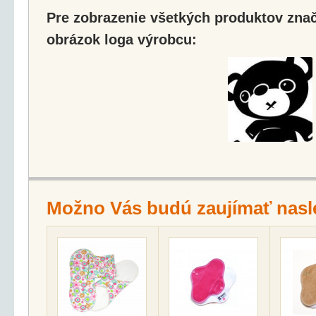
Pre zobrazenie všetkých produktov značk
obrázok loga výrobcu:
Možno Vás budú zaujímať nasl