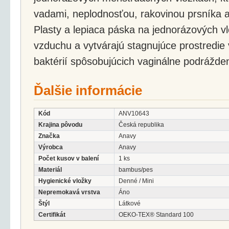
vadami, neplodnosťou, rakovinou prsníka 
Plasty a lepiaca páska na jednorázových vl
vzduchu a vytvárajú stagnujúce prostredie
baktérií spôsobujúcich vaginálne podrážden
Ďalšie informácie
Kód
ANV10643
Krajina pôvodu
Česká republika
Značka
Anavy
Výrobca
Anavy
Počet kusov v balení
1 ks
Materiál
bambus/pes
Hygienické vložky
Denné / Mini
Nepremokavá vrstva
Áno
Štýl
Látkové
Certifikát
OEKO-TEX® Standard 100