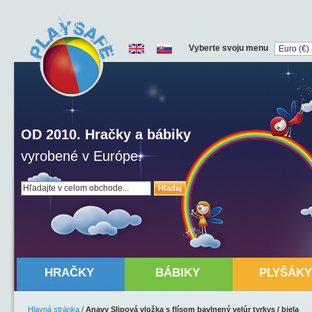
Vyberte svoju menu
OD 2010. Hračky a bábiky
vyrobené v Európe.
Hľadaj
HRAČKY
BÁBIKY
PLYŠÁKY
Hlavná stránka
/
Anavy Slipová vložka s flísom bavlnený velúr tyrkys / biela