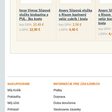
Imse Vimse Slipové
Anavy Slipová vložka
Anavy Sl
vložky biobavlna s
s flísom bavlnený
s flísom
PUL, 3ks kvety
velúr cukrík / biela
velúr bie
biela
10,49 €
3,58 €
bez DPH:
bez DPH:
bez DPH:
12,90 €
4,40 €
s DPH:
s DPH:
4,
s DPH:
NAKUPOVANIE
INFORMÁCIE PRE ZÁKAZNÍKOV
Môj Košík
Platby
Pokladňa
Doprava
Môj účet
Doba doručenia
Prihlásiť
Sledovanie zásielky