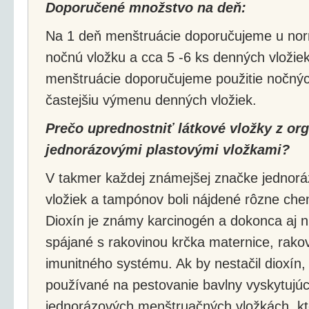
Doporučené množstvo na deň:
Na 1 deň menštruácie doporučujeme u norm
nočnú vložku a cca 5 -6 ks denných vložiek. 
menštruácie doporučujeme použitie nočných
častejšiu výmenu denných vložiek.
Prečo uprednostniť látkové vložky z org
jednorázovými plastovými vložkami?
V takmer každej známejšej značke jednor
vložiek a tampónov boli nájdené rôzne chem
Dioxín je známy karcinogén a dokonca aj n
spájané s rakovinou krčka maternice, rako
imunitného systému. Ak by nestačil dioxín, 
používané na pestovanie bavlny vyskytujúc
jednorázových menštruačných vložkách, kt