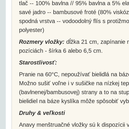
tlač -- 100% bavlna // 95% bavlna a 5% el
savé jadro -- bambusové froté (80% viskó
spodná vrstva -- vodoodolný flís s protiž
polyester)
Rozmery vložky:
dĺžka 21 cm, zapínanie 
pozíciách - šírka 6 alebo 6,5 cm.
Starostlivosť:
Pranie na 60°C, nepoužívať bielidlá na báz
Možno sušiť voľne i v sušičke na nízkej tepl
(bavlnenej/bambusovej) strany a to na stu
bielidiel na báze kyslíka môže spôsobiť vyb
Druhy & veľkosti
Anavy menštruačné vložky sú k dispozícii 