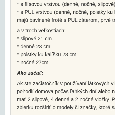
* s flísovou vrstvou (denné, nočné, slipové
* s PUL vrstvou (denné, nočné, poistky ku k
majú bavlnené froté s PUL záterom, prvé t
a v troch veľkostiach:
* slipové 21 cm
* denné 23 cm
* poistky ku kalíšku 23 cm
* nočné 27cm
Ako začať:
Ak ste začiatočník v používaní látkových vl
pohodlí domova počas ľahkých dní alebo na
mať 2 slipové, 4 denné a 2 nočné vložky.
zbierku rozšíriť o modely či značky, ktoré 