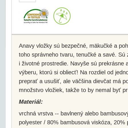
Anavy vložky sú bezpečné, mäkučké a poh
toho správneho tvaru, tenučké a savé. Sú 
i životné prostredie. Navyše sú prekrásne
výberu, ktorú si obliecť! Na rozdiel od jed
preprať a usušiť, ale väčšina dievčat má p
množstvo vložiek, takže to by nemal byť p
Materiál:
vrchná vrstva -- bavlnený alebo bambusov
polyester / 80% bambusová viskóza, 20% p